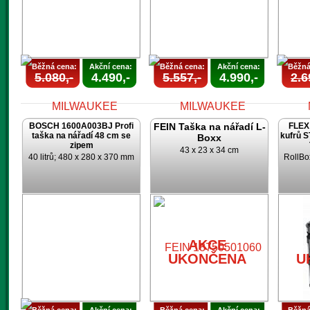
Běžná cena:
Akční cena:
Běžná cena:
Akční cena:
Běžná
5.080,-
4.490,-
5.557,-
4.990,-
2.6
BOSCH 1600A003BJ Profi
FEIN Taška na nářadí L-
FLEX 
taška na nářadí 48 cm se
kufrů 
Boxx
zipem
43 x 23 x 34 cm
40 litrů; 480 x 280 x 370 mm
RollBo
AKCE
AKCE
UKONČENA
UKONČENA
U
AKCE
UKONČENA
U