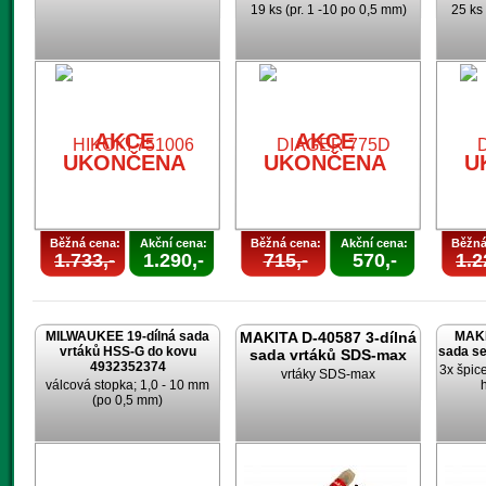
19 ks (pr. 1 -10 po 0,5 mm)
25 ks 
AKCE
UKONČENA
AKCE
AKCE
UKONČENA
UKONČENA
U
Běžná cena:
Akční cena:
Běžná cena:
Akční cena:
Běžná
1.733,-
1.290,-
715,-
570,-
1.2
MILWAUKEE 19-dílná sada
MAKITA D-40587 3-dílná
MAKI
vrtáků HSS-G do kovu
sada s
sada vrtáků SDS-max
4932352374
3x špic
vrtáky SDS-max
válcová stopka; 1,0 - 10 mm
(po 0,5 mm)