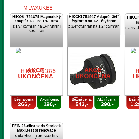
HIKOKI 751875 Magnetický
HIKOKI 751947 Adaptér 3/4"
HIKOK
adaptér 1/2" na 1/4" HEX
čtyřhran na 1/2" čtyřhran
s
z 1/2" čtyřhran na 1/4" vnitřní
z 3/4" čtyřhran na 1/2" čtyřhran
masiv, d
šestihran
AKCE
UKONČENA
AKCE
AKCE
UKONČENA
UKONČENA
U
Běžná cena:
Akční cena:
Běžná cena:
Akční cena:
Běžná
266,-
190,-
543,-
390,-
1.2
FEIN 26-dílná sada Starlock
Max Best of renovace
sada vhodná pro všechny