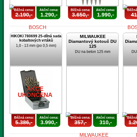
Běžná cena:
Akční cena:
Běžná cena:
Akční cena:
Běžná
2.190,-
1.290,-
3.650,-
1.990,-
41
HIKOKI 780699 25-dílná sada
MILWAUKEE
kobaltových vrtáků
Diamantový kotouč DU
Diam
1,0 - 13 mm (po 0,5 mm)
125
DU na beton 125 mm
DU
AKCE
UKONČENA
U
AKCE
UKONČENA
Běžná cena:
Akční cena:
Běžná cena:
Akční cena:
Běžná
5.386,-
3.990,-
357,-
310,-
1.2