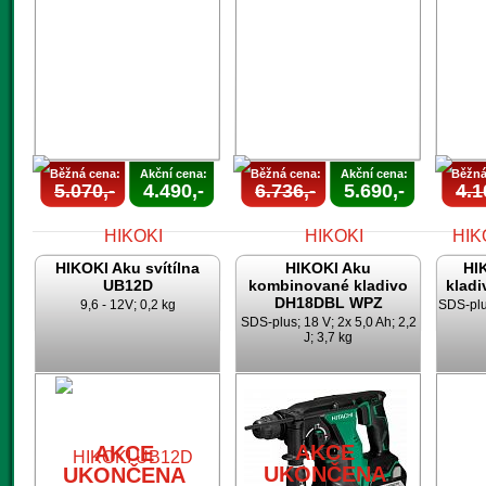
AKCE
UKONČENA
U
Běžná cena:
Akční cena:
Běžná cena:
Akční cena:
Běžná
5.070,-
4.490,-
6.736,-
5.690,-
4.1
HIKOKI Aku svítílna
HIKOKI Aku
HI
UB12D
kombinované kladivo
klad
DH18DBL WPZ
9,6 - 12V; 0,2 kg
SDS-plus
SDS-plus; 18 V; 2x 5,0 Ah; 2,2
J; 3,7 kg
AKCE
AKCE
UKONČENA
UKONČENA
U
AKCE
AKCE
UKONČENA
UKONČENA