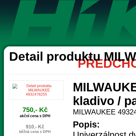
Ak
Detail produktu MI
PŘEDCHO
MILWAUKEE
kladivo / 
750,- Kč
MILWAUKEE 4932
akční cena s DPH
Popis:
910,- Kč
běžná cena s DPH
Univerzálnost d