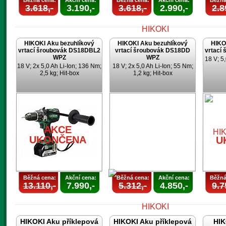
Běžná cena:
Akční cena:
Běžná cena:
Akční cena:
Běžná
3.618,-
3.190,-
3.618,-
2.990,-
2.8
HIKOKI Aku bezuhlíkový
HIKOKI Aku bezuhlíkový
HIKO
vrtací šroubovák DS18DBL2
vrtací šroubovák DS18DD
vrtací
WPZ
WPZ
18 V; 5,
18 V; 2x 5,0 Ah Li-Ion; 136 Nm;
18 V; 2x 5,0 Ah Li-Ion; 55 Nm;
2,5 kg; Hit-box
1,2 kg; Hit-box
AKCE
UKONČENA
AKCE
UKONČENA
U
Běžná cena:
Akční cena:
Běžná cena:
Akční cena:
Běžná
13.110,-
7.990,-
5.312,-
4.850,-
9.7
HIKOKI Aku příklepová
HIKOKI Aku příklepová
HIK