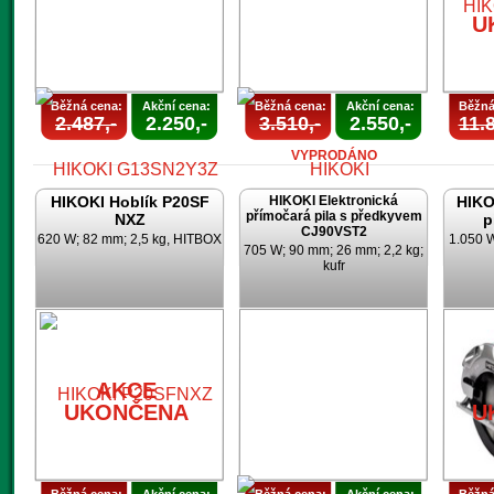
U
Běžná cena:
Akční cena:
Běžná cena:
Akční cena:
Běžná
2.487,-
2.250,-
3.510,-
2.550,-
11.8
VYPRODÁNO
HIKOKI Hoblík P20SF
HIKOKI Elektronická
HIKO
přímočará pila s předkyvem
NXZ
p
CJ90VST2
620 W; 82 mm; 2,5 kg, HITBOX
1.050 
705 W; 90 mm; 26 mm; 2,2 kg;
kufr
AKCE
AKCE
UKONČENA
UKONČENA
AKCE
UKONČENA
U