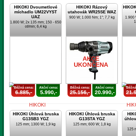
HIKOKI Dvoumetlové
HIKOKI Rázový
HIKOK
míchadlo UM22VYST
utahovák WR25SE WAZ
UAZ
900 W; 1.000 Nm; 1"; 7,7 kg
1.900 
1
1.800 W; 2x 135 mm; 150 - 650
ot/min; 6,4 kg
AKCE
UKONČENA
U
AKCE
UKONČENA
Běžná cena:
Akční cena:
Běžná cena:
Akční cena:
Běžná
6.885,-
5.990,-
25.156,-
20.990,-
21.9
HIKOKI Úhlová bruska
HIKOKI Úhlová bruska
HIK
G13SB3 YGZ
G13STA YGZ
úhlo
125 mm; 1300 W; 1,9 kg
125 mm; 600 W; 1,8 kg
125 m