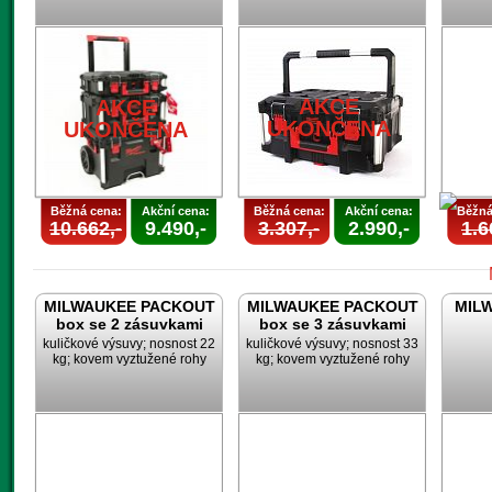
AKCE
AKCE
UKONČENA
UKONČENA
AKCE
AKCE
UKONČENA
UKONČENA
Běžná cena:
Akční cena:
Běžná cena:
Akční cena:
Běžná
10.662,-
9.490,-
3.307,-
2.990,-
1.6
MILWAUKEE PACKOUT
MILWAUKEE PACKOUT
MILW
box se 2 zásuvkami
box se 3 zásuvkami
kuličkové výsuvy; nosnost 22
kuličkové výsuvy; nosnost 33
kg; kovem vyztužené rohy
kg; kovem vyztužené rohy
U