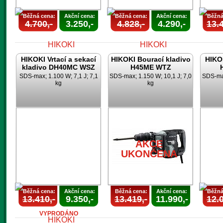
Běžná cena:
Akční cena:
Běžná cena:
Akční cena:
Běžná
4.700,-
3.250,-
4.828,-
4.290,-
13.4
HIKOKI Vrtací a sekací
HIKOKI Bourací kladivo
HIKOK
kladivo DH40MC WSZ
H45ME WTZ
SDS-max; 1.100 W; 7,1 J; 7,1
SDS-max; 1.150 W; 10,1 J; 7,0
SDS-max
kg
kg
AKCE
AKCE
UKONČENA
UKONČENA
U
AKCE
UKONČENA
Běžná cena:
Akční cena:
Běžná cena:
Akční cena:
Běžná
13.410,-
9.350,-
13.419,-
11.990,-
12.0
VYPRODÁNO