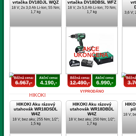
vrtačka DV18DJL WQZ
vrtačka DV18DBSL WFZ
vr
18 V; 2x 3,0 Ah Li-Ion; 55 Nm;
18 V; 2x 5,0 Ah Li-Ion; 70 Nm;
1,7 kg
1,7 kg
3,6 V; 
AKCE
UKONČENA
AKCE
UKONČENA
Běžná cena:
Akční cena:
Běžná cena:
Akční cena:
Běžná
6.967,-
4.190,-
12.490,-
6.990,-
3.7
VYPRODÁNO
HIKOKI Aku rázový
HIKOKI Aku rázový
HIKO
utahovák WR18DSDL
utahovák WR18DBDL
pi
W4Z
W4Z
18 V; b
18 V; bez aku; 255 Nm; 1/2";
18 V; bez aku; 250 Nm; 1/2";
1,5 kg
1,7 kg