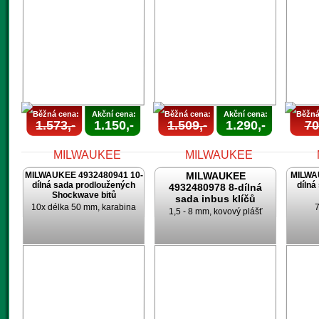
AKCE
UKONČENA
U
Běžná cena:
Akční cena:
Běžná cena:
Akční cena:
Běžná
1.573,-
1.150,-
1.509,-
1.290,-
70
MILWAUKEE 4932480941 10-
MILWAUKEE
MILWA
dílná sada prodloužených
dílná
4932480978 8-dílná
Shockwave bitů
sada inbus klíčů
10x délka 50 mm, karabina
7
1,5 - 8 mm, kovový plášť
AKCE
AKCE
UKONČENA
UKONČENA
U