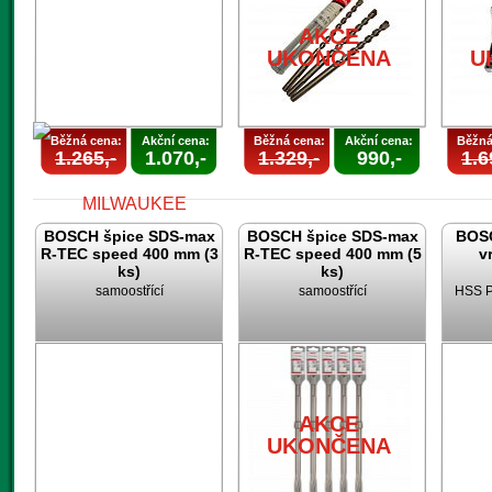
AKCE
UKONČENA
U
Běžná cena:
Akční cena:
Běžná cena:
Akční cena:
Běžná
1.265,-
1.070,-
1.329,-
990,-
1.6
BOSCH špice SDS-max
BOSCH špice SDS-max
BOSC
R-TEC speed 400 mm (3
R-TEC speed 400 mm (5
v
ks)
ks)
samoostřící
samoostřící
HSS P
AKCE
UKONČENA
AKCE
UKONČENA