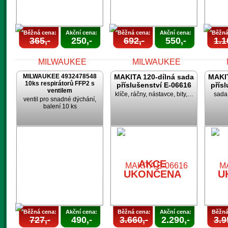
Běžná cena:
Akční cena:
Běžná cena:
Akční cena:
Běžná
365,-
250,-
692,-
550,-
1.1
MILWAUKEE 4932478548
MAKITA 120-dílná sada
MAKIT
10ks respirátorů FFP2 s
příslušenství E-06616
přís
ventilem
klíče, ráčny, nástavce, bity,…
sada 
ventil pro snadné dýchání,
balení 10 ks
AKCE
AKCE
UKONČENA
UKONČENA
U
AKCE
UKONČENA
U
Běžná cena:
Akční cena:
Běžná cena:
Akční cena:
Běžná
727,-
490,-
3.660,-
2.290,-
3.9