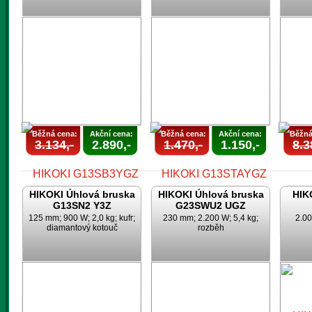
AKCE
UKONČENA
U
Běžná cena:
Akční cena:
Běžná cena:
Akční cena:
Běžná
3.134,-
2.890,-
1.470,-
1.150,-
8.3
HIKOKI Úhlová bruska
HIKOKI Úhlová bruska
HIK
G13SN2 Y3Z
G23SWU2 UGZ
125 mm; 900 W; 2,0 kg; kufr;
230 mm; 2.200 W; 5,4 kg;
2.00
diamantový kotouč
rozběh
AKCE
AKCE
UKONČENA
UKONČENA
U