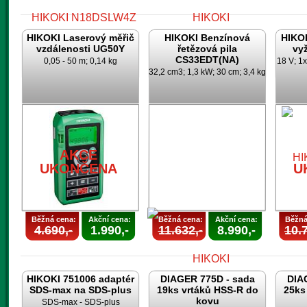
HIKOKI Laserový měřič
HIKOKI Benzínová
HIKO
vzdálenosti UG50Y
řetězová pila
vy
CS33EDT(NA)
0,05 - 50 m; 0,14 kg
18 V; 1x
32,2 cm3; 1,3 kW; 30 cm; 3,4 kg
AKCE
AKCE
UKONČENA
UKONČENA
U
AKCE
UKONČENA
U
Běžná cena:
Akční cena:
Běžná cena:
Akční cena:
Běžná
4.690,-
1.990,-
11.632,-
8.990,-
10.7
HIKOKI 751006 adaptér
DIAGER 775D - sada
DIA
SDS-max na SDS-plus
19ks vrtáků HSS-R do
25ks
kovu
SDS-max - SDS-plus