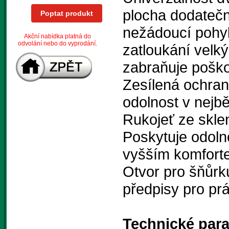
plocha dodatečn
Poptat produkt
nežádoucí pohyb
Akční nabídka platná do
odvolání nebo do vyprodání.
zatloukání velký
zabraňuje poško
Zesílená ochran
odolnost v nejb
Rukojeť ze skl
Poskytuje odol
vyšším komfort
Otvor pro šňůrk
předpisy pro pr
Technické par