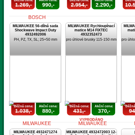
Běžná cena:
Akční cena:
Běžná cena:
Akční cena:
Běžná
1.269,-
990,-
2.954,-
2.290,-
10.5
MILWAUKEE 56-dílná sada
MILWAUKEE Rychloupínací
MILWA
Shockwave Impact Duty
matice M14 FIXTEC
mat
4932492006
4932352473
PH, PZ, TX, SL; 25+50 mm
pro úhlové brusky 115-150 mm
pro úhl
AKCE
UKONČENA
Běžná cena:
Akční cena:
Běžná cena:
Akční cena:
Běžná
1.038,-
880,-
431,-
370,-
94
VYPRODÁNO
MILWAUKEE 4932471274
MILWAUKEE 4932472003 12-