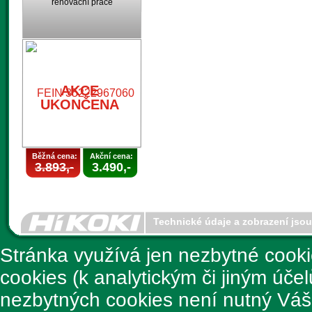
renovační práce
AKCE
UKONČENA
Běžná cena:
Akční cena:
3.893,-
3.490,-
Technické údaje a zobrazení jso
Stránka využívá jen nezbytné cook
cookies (k analytickým či jiným úče
nezbytných cookies není nutný Váš