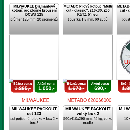
MILWAUKEE Diamantový
METABO Pilový kotouč "Multi
METABO 
kotouč pro plošné broušení
cut - classic", 216x30, Z60
cut - 
DCWU 125
FZ/TZ, 5°neg.
průměr 125 mm; 20 segmentů
tloušťka 1,8 mm, 60 zubů
tlouš
AKCE
UKONČENA
U
U
Běžná cena:
Akční cena:
Běžná cena:
Akční cena:
Běžná
1.285,-
1.050,-
1.670,-
690,-
1.8
MILWAUKEE PACKOUT
MILWAUKEE PACKOUT
MILW
set 123
velký box 2
set pojízdného boxu + box 2 +
560x410x290 mm; 45 kg; velké
10 
box 3
madlo