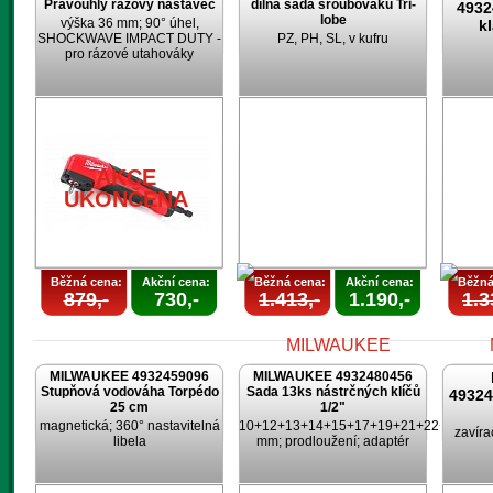
Pravoúhlý rázový nástavec
dílná sada šroubováku Tri-
4932
lobe
výška 36 mm; 90° úhel,
k
SHOCKWAVE IMPACT DUTY -
PZ, PH, SL, v kufru
pro rázové utahováky
AKCE
AKCE
UKONČENA
UKONČENA
U
AKCE
UKONČENA
Běžná cena:
Akční cena:
Běžná cena:
Akční cena:
Běžná
879,-
730,-
1.413,-
1.190,-
1.3
MILWAUKEE 4932459096
MILWAUKEE 4932480456
Stupňová vodováha Torpédo
Sada 13ks nástrčných klíčů
4932
25 cm
1/2"
magnetická; 360° nastavitelná
10+12+13+14+15+17+19+21+22+24
zavíra
libela
mm; prodloužení; adaptér