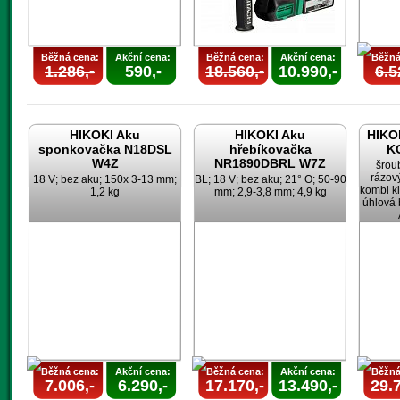
Běžná cena:
Akční cena:
Běžná cena:
Akční cena:
Běžná
1.286,-
590,-
18.560,-
10.990,-
6.5
HIKOKI Aku
HIKOKI Aku
HIKOK
sponkovačka N18DSL
hřebíkovačka
K
W4Z
NR1890DBRL W7Z
šrou
rázov
18 V; bez aku; 150x 3-13 mm;
BL; 18 V; bez aku; 21° O; 50-90
kombi k
1,2 kg
mm; 2,9-3,8 mm; 4,9 kg
úhlová 
U
Běžná cena:
Akční cena:
Běžná cena:
Akční cena:
Běžná
7.006,-
6.290,-
17.170,-
13.490,-
29.7