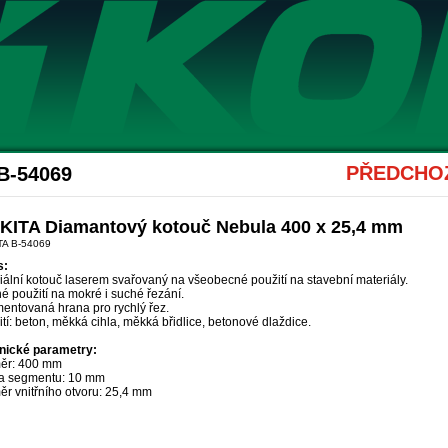
Akce Hikoki
PŘEDCHOZ
B-54069
KITA Diamantový kotouč Nebula 400 x 25,4 mm
TA B-54069
s:
ální kotouč laserem svařovaný na všeobecné použití na stavební materiály.
 použití na mokré i suché řezání.
entovaná hrana pro rychlý řez.
tí: beton, měkká cihla, měkká břidlice, betonové dlaždice.
nické parametry:
ěr: 400 mm
a segmentu: 10 mm
ěr vnitřního otvoru: 25,4 mm