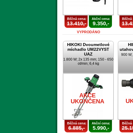
Běžná cena:
Akční cena:
Běžná 
13.410,-
9.350,-
13.4
VYPRODÁNO
HIKOKI Dvoumetlové
HI
míchadlo UM22VYST
utaho
UAZ
900 W; 
1.800 W; 2x 135 mm; 150 - 650
ot/min; 6,4 kg
AKCE
U
UKONČENA
Běžná cena:
Akční cena:
Běžná 
6.885,-
5.990,-
25.1