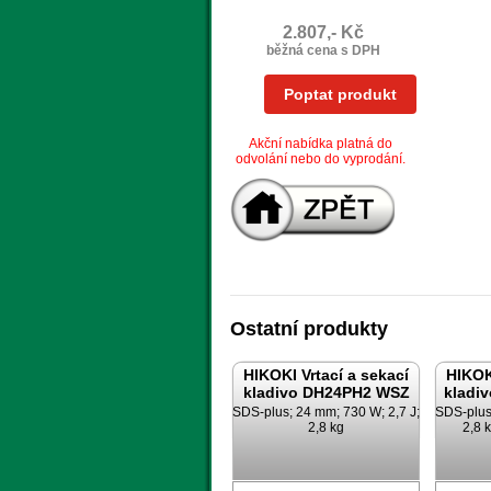
2.807,- Kč
běžná cena s DPH
Poptat produkt
Akční nabídka platná do
odvolání nebo do vyprodání.
Ostatní produkty
HIKOKI Vrtací a sekací
HIKOK
kladivo DH24PH2 WSZ
kladi
SDS-plus; 24 mm; 730 W; 2,7 J;
SDS-plus
2,8 kg
2,8 