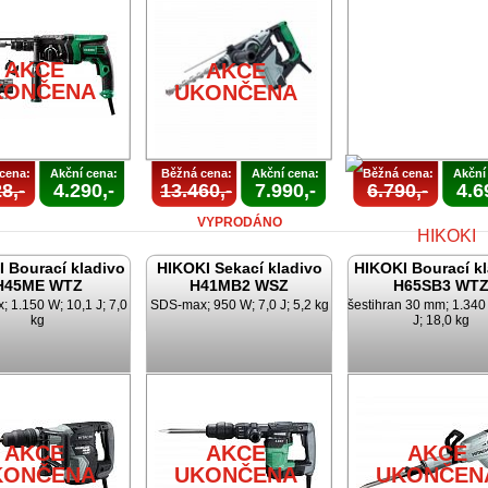
AKCE
AKCE
KONČENA
UKONČENA
cena:
Akční cena:
Běžná cena:
Akční cena:
Běžná cena:
Akční
8,-
4.290,-
13.460,-
7.990,-
6.790,-
4.6
VYPRODÁNO
 Bourací kladivo
HIKOKI Sekací kladivo
HIKOKI Bourací k
H45ME WTZ
H41MB2 WSZ
H65SB3 WT
 1.150 W; 10,1 J; 7,0
SDS-max; 950 W; 7,0 J; 5,2 kg
šestihran 30 mm; 1.340
kg
J; 18,0 kg
AKCE
UKONČEN
AKCE
AKCE
AKCE
KONČENA
UKONČENA
UKONČEN