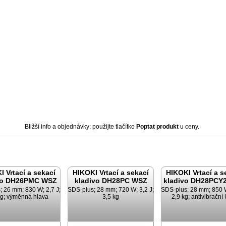
Bližší info a objednávky: použijte tlačítko
Poptat produkt
u ceny.
I Vrtací a sekací
HIKOKI Vrtací a sekací
HIKOKI Vrtací a s
vo DH26PMC WSZ
kladivo DH28PC WSZ
kladivo DH28PCY
; 26 mm; 830 W; 2,7 J;
SDS-plus; 28 mm; 720 W; 3,2 J;
SDS-plus; 28 mm; 850 W
kg; výměnná hlava
3,5 kg
2,9 kg; antivibrační