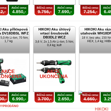
cena:
Akční cena:
Běžná cena:
Akční cena:
Běžná cena:
Akční
2,-
4.850,-
9.756,-
7.690,-
7.254,-
6.4
I Aku příklepová
HIKOKI Aku úhlový
HIKOKI Aku ráz
ka DV18DBSL WFZ
vrtací šroubovák
utahovák WH18D
DB3DL2 WCZ
 5,0 Ah Li-Ion; 70 Nm;
18 V; bez aku; 150 Nm
1,7 kg
HEX; 1,4 kg; HitB
3,6 V; 2x 1,5 Ah Li-Ion; 5 Nm;
0,4 kg; kufr
AKCE
AKCE
KONČENA
UKONČENA
cena:
Akční cena:
Běžná cena:
Akční cena:
Běžná cena:
Akční
90,-
6.990,-
3.700,-
2.650,-
4.660,-
3.2
VYPRODÁNO