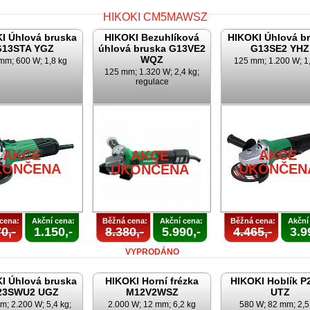
I Úhlová bruska
HIKOKI Bezuhlíková
HIKOKI Úhlová b
G13STA YGZ
úhlová bruska G13VE2
G13SE2 YHZ
WQZ
mm; 600 W; 1,8 kg
125 mm; 1.200 W; 1
125 mm; 1.320 W; 2,4 kg;
regulace
AKCE
UKONČENA
AKCE
AKCE
AKCE
KONČENA
UKONČEN
UKONČENA
cena:
Akční cena:
Běžná cena:
Akční cena:
Běžná cena:
Akční
0,-
1.150,-
8.380,-
5.990,-
4.465,-
3.9
VYPRODÁNO
I Úhlová bruska
HIKOKI Horní frézka
HIKOKI Hoblík P
23SWU2 UGZ
M12V2WSZ
UTZ
m; 2.200 W; 5,4 kg;
2.000 W; 12 mm; 6,2 kg
580 W; 82 mm; 2,5