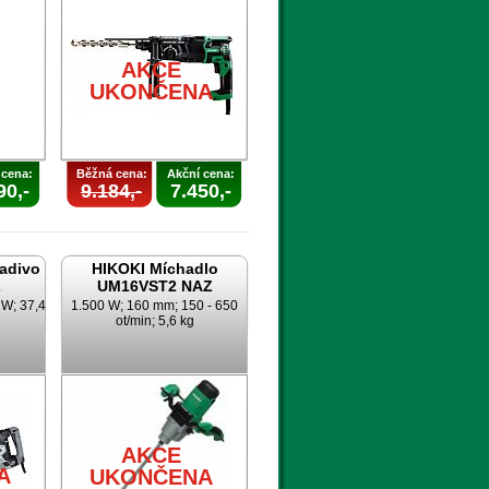
AKCE
UKONČENA
 cena:
Běžná cena:
Akční cena:
90,-
9.184,-
7.450,-
ladivo
HIKOKI Míchadlo
Z
UM16VST2 NAZ
 W; 37,4
1.500 W; 160 mm; 150 - 650
ot/min; 5,6 kg
A
AKCE
A
UKONČENA