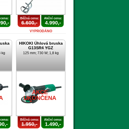
 cena:
Běžná cena:
Akční cena:
90,-
6.600,-
4.990,-
VYPRODÁNO
ruska
HIKOKI Úhlová bruska
G13SR4 YGZ
8 kg
125 mm; 730 W; 1,8 kg
AKCE
A
UKONČENA
 cena:
Běžná cena:
Akční cena:
90,-
1.950,-
1.490,-