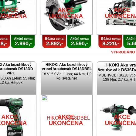
AKCE
AKCE
AKCE
KONČENA
UKONČEN
UKONČENA
cena:
Akční cena:
Běžná cena:
Akční cena:
Běžná cena:
Akční
8,-
2.990,-
2.892,-
2.590,-
8.220,-
5.6
VYPRODÁNO
I Aku bezuhlíkový
HIKOKI Aku bezuhlíkový
HIKOKI Aku vrt
 šroubovák DS18DD
vrtací šroubovák DS18DBEL
šroubovák DS36D
WPZ
18 V; 5,0 Ah Li-Ion; 44 Nm; 1,9
MULTIVOLT 36/18 V; b
 5,0 Ah Li-Ion; 55 Nm;
kg; systainer
138 Nm; 2,7 kg; HI
1,2 kg; Hit-box
AKCE
AKCE
AKCE
KONČENA
UKONČENA
UKONČEN