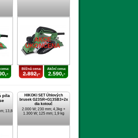
AKCE
A
UKONČENA
 cena:
Běžná cena:
Akční cena:
90,-
2.892,-
2.590,-
 pila
HIKOKI SET Úhlových
brusek G23SR+G13SB3+2x
se
dia kotouč
2.000 W; 230 mm; 4,3kg +
m; 13,8
1.300 W; 125 mm; 1,9 kg