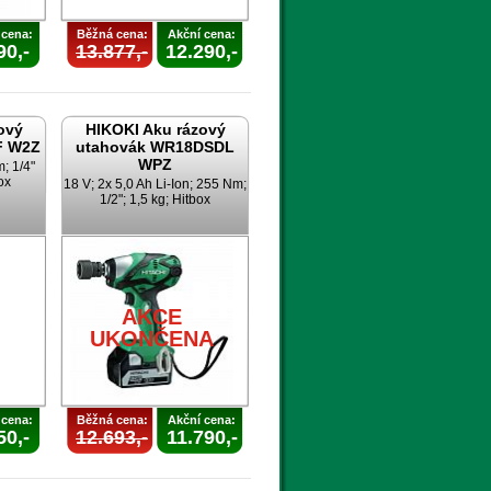
 cena:
Běžná cena:
Akční cena:
90,-
13.877,-
12.290,-
ový
HIKOKI Aku rázový
F W2Z
utahovák WR18DSDL
WPZ
; 1/4"
ox
18 V; 2x 5,0 Ah Li-Ion; 255 Nm;
1/2"; 1,5 kg; Hitbox
AKCE
UKONČENA
 cena:
Běžná cena:
Akční cena:
50,-
12.693,-
11.790,-