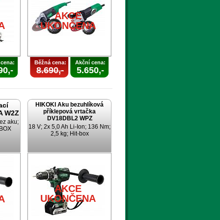
AKCE
A
UKONČENA
 cena:
Běžná cena:
Akční cena:
90,-
8.690,-
5.650,-
ací
HIKOKI Aku bezuhlíková
příklepová vrtačka
A W2Z
DV18DBL2 WPZ
ez aku;
18 V; 2x 5,0 Ah Li-Ion; 136 Nm;
TBOX
2,5 kg; Hit-box
AKCE
UKONČENA
A