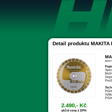
Detail produktu MAKITA 
MA
MAKI
Popi
Speci
Možné
Segm
Použi
Tech
Prům
Výšk
Prům
2.490,- Kč
akční cena s DPH