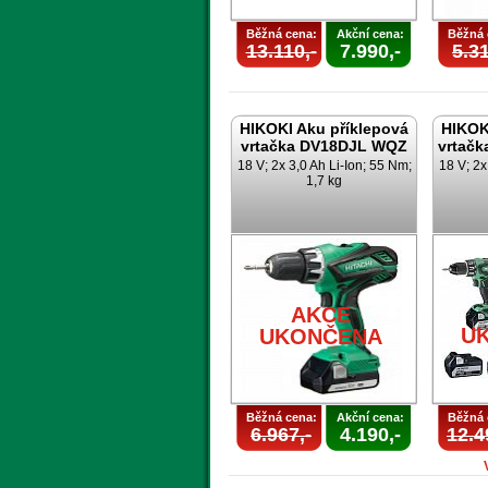
Běžná cena:
Akční cena:
Běžná 
13.110,-
7.990,-
5.31
HIKOKI Aku příklepová
HIKOK
vrtačka DV18DJL WQZ
vrtač
18 V; 2x 3,0 Ah Li-Ion; 55 Nm;
18 V; 2x
1,7 kg
AKCE
U
UKONČENA
Běžná cena:
Akční cena:
Běžná 
6.967,-
4.190,-
12.4