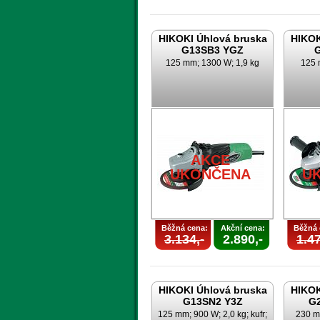
HIKOKI Úhlová bruska
HIKOK
G13SB3 YGZ
125 mm; 1300 W; 1,9 kg
125 
AKCE
UKONČENA
U
Běžná cena:
Akční cena:
Běžná 
3.134,-
2.890,-
1.47
HIKOKI Úhlová bruska
HIKOK
G13SN2 Y3Z
G
125 mm; 900 W; 2,0 kg; kufr;
230 m