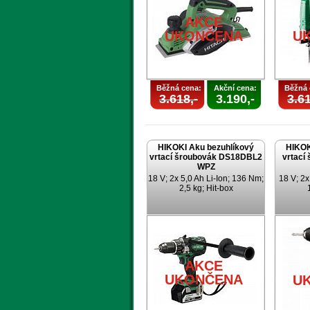
AKCE
UKONČENA
U
Běžná cena:
Akční cena:
Běžná 
3.618,-
3.190,-
3.61
HIKOKI Aku bezuhlíkový
HIKOK
vrtací šroubovák DS18DBL2
vrtací
WPZ
18 V; 2x 5,0 Ah Li-Ion; 136 Nm;
18 V; 2x
2,5 kg; Hit-box
AKCE
UKONČENA
U