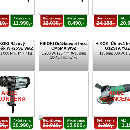
cena:
Akční cena:
Běžná cena:
Akční cena:
Běžná cena:
Akční
19,-
11.990,-
12.030,-
8.490,-
24.188,-
20.9
KOKI Rázový
HIKOKI Drážkovací fréza
HIKOKI Úhlová b
vák WR25SE WAZ
CM5MA WSZ
G12STA YGZ
1.000 Nm; 1"; 7,7 kg
1.900 W; 125 mm; 9-35 mm;
115 mm; 600 W; 1,
10-40 mm; 4,7 kg
AKCE
AKCE
KONČENA
UKONČEN
cena:
Akční cena:
Běžná cena:
Akční cena:
Běžná cena:
Akční
56,-
20.990,-
21.910,-
15.990,-
1.319,-
1.1