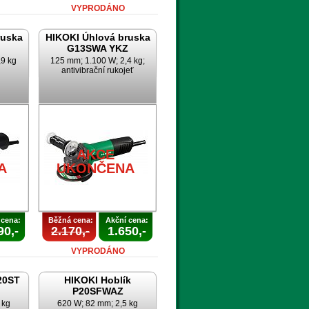
VYPRODÁNO
ruska
HIKOKI Úhlová bruska
G13SWA YKZ
,9 kg
125 mm; 1.100 W; 2,4 kg;
antivibrační rukojeť
AKCE
A
UKONČENA
 cena:
Běžná cena:
Akční cena:
90,-
2.170,-
1.650,-
VYPRODÁNO
20ST
HIKOKI Hoblík
P20SFWAZ
 kg
620 W; 82 mm; 2,5 kg