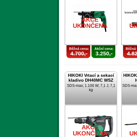
AKCE
UKONČENA
U
Běžná cena:
Akční cena:
Běžná 
4.700,-
3.250,-
4.82
HIKOKI Vrtací a sekací
HIKOKI
kladivo DH40MC WSZ
SDS-max; 1.100 W; 7,1 J; 7,1
SDS-max;
kg
AKCE
UKONČENA
U