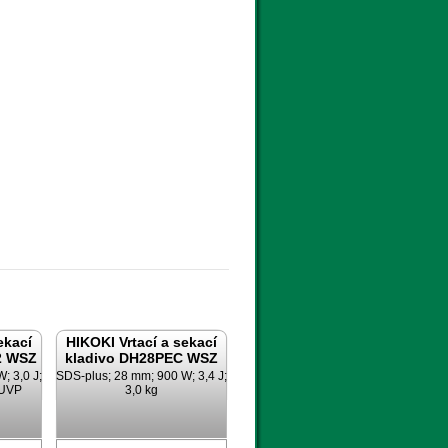
ekací
HIKOKI Vrtací a sekací
2 WSZ
kladivo DH28PEC WSZ
; 3,0 J;
SDS-plus; 28 mm; 900 W; 3,4 J;
 UVP
3,0 kg