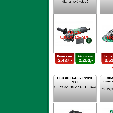
diamantový kotouč
AKCE
UKONČENA
U
Běžná cena:
Akční cena:
Běžná 
2.487,-
2.250,-
3.51
HIKOKI Hoblík P20SF
HIK
přímoča
NXZ
620 W; 82 mm; 2,5 kg, HITBOX
705 W; 9