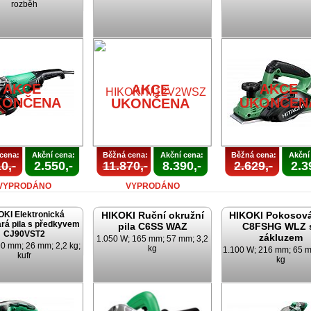
rozběh
AKCE
AKCE
AKCE
KONČENA
UKONČEN
UKONČENA
cena:
Akční cena:
Běžná cena:
Akční cena:
Běžná cena:
Akční
0,-
2.550,-
11.870,-
8.390,-
2.629,-
2.3
VYPRODÁNO
VYPRODÁNO
OKI Elektronická
HIKOKI Ruční okružní
HIKOKI Pokosová
rá pila s předkyvem
pila C6SS WAZ
C8FSHG WLZ 
CJ90VST2
zákluzem
1.050 W; 165 mm; 57 mm; 3,2
0 mm; 26 mm; 2,2 kg;
kg
1.100 W; 216 mm; 65 m
kufr
kg