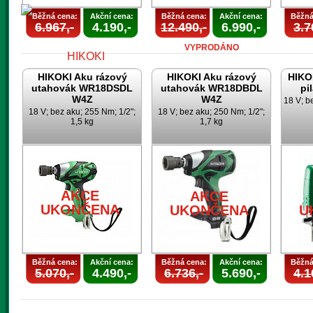
Běžná cena:
Akční cena:
Běžná cena:
Akční cena:
Běžná
6.967,-
4.190,-
12.490,-
6.990,-
3.7
VYPRODÁNO
HIKOKI Aku rázový
HIKOKI Aku rázový
HIKO
utahovák WR18DSDL
utahovák WR18DBDL
pi
W4Z
W4Z
18 V; b
18 V; bez aku; 255 Nm; 1/2";
18 V; bez aku; 250 Nm; 1/2";
1,5 kg
1,7 kg
AKCE
UKONČENA
AKCE
AKCE
UKONČENA
UKONČENA
U
Běžná cena:
Akční cena:
Běžná cena:
Akční cena:
Běžná
5.070,-
4.490,-
6.736,-
5.690,-
4.1