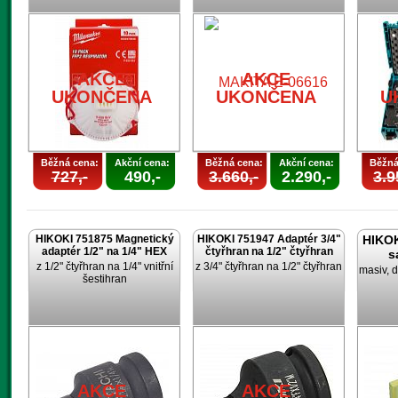
AKCE
UKONČENA
AKCE
AKCE
UKONČENA
UKONČENA
U
Běžná cena:
Akční cena:
Běžná cena:
Akční cena:
Běžná
727,-
490,-
3.660,-
2.290,-
3.9
HIKOKI 751875 Magnetický
HIKOKI 751947 Adaptér 3/4"
HIKOK
adaptér 1/2" na 1/4" HEX
čtyřhran na 1/2" čtyřhran
s
z 1/2" čtyřhran na 1/4" vnitřní
z 3/4" čtyřhran na 1/2" čtyřhran
masiv, d
šestihran
AKCE
AKCE