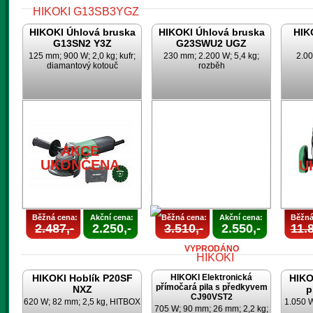
HIKOKI Úhlová bruska
HIKOKI Úhlová bruska
HIK
G13SN2 Y3Z
G23SWU2 UGZ
125 mm; 900 W; 2,0 kg; kufr;
230 mm; 2.200 W; 5,4 kg;
2.00
diamantový kotouč
rozběh
AKCE
UKONČENA
AKCE
UKONČENA
U
Běžná cena:
Akční cena:
Běžná cena:
Akční cena:
Běžná
2.487,-
2.250,-
3.510,-
2.550,-
11.8
VYPRODÁNO
HIKOKI Hoblík P20SF
HIKOKI Elektronická
HIKO
přímočará pila s předkyvem
NXZ
p
CJ90VST2
620 W; 82 mm; 2,5 kg, HITBOX
1.050 
705 W; 90 mm; 26 mm; 2,2 kg;