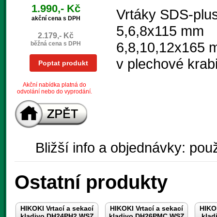
1.990,- Kč
Vrtáky SDS-plu
akční cena s DPH
5,6,8x115 mm
2.179,- Kč
6,8,10,12x165
běžná cena s DPH
v plechové krab
Poptat produkt
Akční nabídka platná do
odvolání nebo do vyprodání.
Bližší info a objednávky: použ
Ostatní produkty
HIKOKI Vrtací a sekací
HIKOKI Vrtací a sekací
HIKOK
kladivo DH24PH2 WSZ
kladivo DH26PMC WSZ
klad