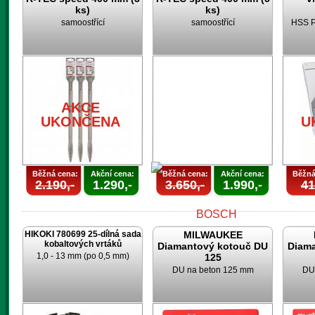
ks)
ks)
samoostřící
samoostřící
HSS P
AKCE
UKONČENA
U
Běžná cena:
Akční cena:
Běžná cena:
Akční cena:
Běžná
2.190,-
1.290,-
3.650,-
1.990,-
41
HIKOKI 780699 25-dílná sada
MILWAUKEE
kobaltových vrtáků
Diamantový kotouč DU
Diam
1,0 - 13 mm (po 0,5 mm)
125
DU na beton 125 mm
DU