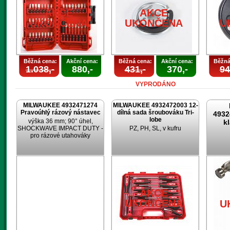
AKCE
AKCE
UKONČENA
UKONČENA
U
Běžná cena:
Akční cena:
Běžná cena:
Akční cena:
Běžná
1.038,-
880,-
431,-
370,-
94
VYPRODÁNO
MILWAUKEE 4932471274
MILWAUKEE 4932472003 12-
Pravoúhlý rázový nástavec
dílná sada šroubováku Tri-
4932
lobe
výška 36 mm; 90° úhel,
k
SHOCKWAVE IMPACT DUTY -
PZ, PH, SL, v kufru
pro rázové utahováky
AKCE
UKONČENA
U