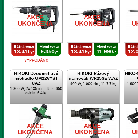
AKCE
AKCE
UKONČENA
UKONČENA
U
Běžná cena:
Akční cena:
Běžná cena:
Akční cena:
Běžná
13.410,-
9.350,-
13.419,-
11.990,-
12.0
VYPRODÁNO
HIKOKI Dvoumetlové
HIKOKI Rázový
HIKOK
míchadlo UM22VYST
utahovák WR25SE WAZ
UAZ
900 W; 1.000 Nm; 1"; 7,7 kg
1.900 
1
1.800 W; 2x 135 mm; 150 - 650
ot/min; 6,4 kg
AKCE
AKCE
UKONČENA
U
UKONČENA