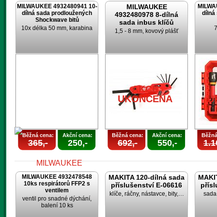
MILWAUKEE 4932480941 10-
MILWAUKEE
MILWA
dílná sada prodloužených
dílná
4932480978 8-dílná
Shockwave bitů
sada inbus klíčů
10x délka 50 mm, karabina
7
1,5 - 8 mm, kovový plášť
AKCE
UKONČENA
U
Běžná cena:
Akční cena:
Běžná cena:
Akční cena:
Běžná
365,-
250,-
692,-
550,-
1.1
MILWAUKEE 4932478548
MAKITA 120-dílná sada
MAKIT
10ks respirátorů FFP2 s
příslušenství E-06616
přís
ventilem
klíče, ráčny, nástavce, bity,…
sada 
ventil pro snadné dýchání,
balení 10 ks