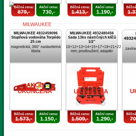
Běžná cena:
Akční cena:
Běžná cena:
Akční cena:
Běžná
879,-
730,-
1.413,-
1.190,-
1.3
MILWAUKEE 4932459096
MILWAUKEE 4932480456
Stupňová vodováha Torpédo
Sada 13ks nástrčných klíčů
4932
25 cm
1/2"
magnetická; 360° nastavitelná
10+12+13+14+15+17+19+21+22+24
zavíra
libela
mm; prodloužení; adaptér
AKCE
UKONČENA
AKCE
AKCE
UKONČENA
U
UKONČENA
Běžná cena:
Akční cena:
Běžná cena:
Akční cena:
Běžná
1.573,-
1.150,-
1.509,-
1.290,-
70