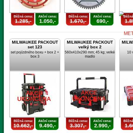
Běžná cena:
Akční cena:
Běžná cena:
Akční cena:
Běžná
1.285,-
1.050,-
1.670,-
690,-
1.8
MILWAUKEE PACKOUT
MILWAUKEE PACKOUT
MILW
set 123
velký box 2
set pojízdného boxu + box 2 +
560x410x290 mm; 45 kg; velké
10 
box 3
madlo
U
AKCE
AKCE
UKONČENA
U
UKONČENA
Běžná cena:
Akční cena:
Běžná cena:
Akční cena:
Běžná
10.662,-
9.490,-
3.307,-
2.990,-
1.6