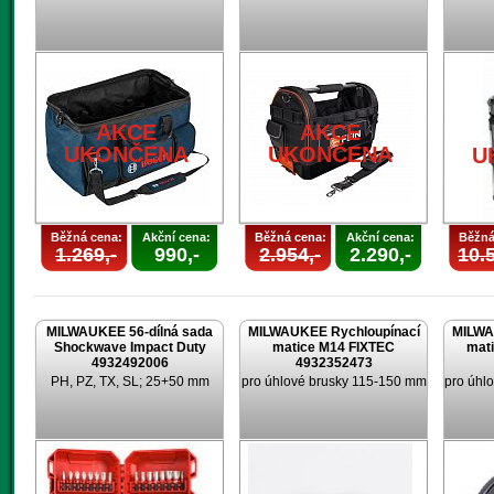
AKCE
UKONČENA
U
AKCE
AKCE
UKONČENA
UKONČENA
U
Běžná cena:
Akční cena:
Běžná cena:
Akční cena:
Běžná
1.269,-
990,-
2.954,-
2.290,-
10.5
MILWAUKEE 56-dílná sada
MILWAUKEE Rychloupínací
MILWA
Shockwave Impact Duty
matice M14 FIXTEC
mat
4932492006
4932352473
PH, PZ, TX, SL; 25+50 mm
pro úhlové brusky 115-150 mm
pro úhl