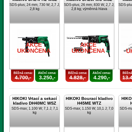
SDS-plus; 24 mm; 730 W; 2,7 J;
SDS-plus; 26 mm; 830 W; 2,7 J;
SDS-plus
2,8 kg
2,8 kg; výměnná hlava
AKCE
AKCE
UKONČENA
UKONČENA
U
Běžná cena:
Akční cena:
Běžná cena:
Akční cena:
Běžná
4.700,-
3.250,-
4.828,-
4.290,-
13.4
HIKOKI Vrtací a sekací
HIKOKI Bourací kladivo
HIKOK
kladivo DH40MC WSZ
H45ME WTZ
SDS-max; 1.100 W; 7,1 J; 7,1
SDS-max; 1.150 W; 10,1 J; 7,0
SDS-max
kg
kg