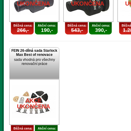
UKONČENA
UKONČENA
U
Běžná cena:
Akční cena:
Běžná cena:
Akční cena:
Běžná
266,-
190,-
543,-
390,-
1.2
FEIN 26-dílná sada Starlock
Max Best of renovace
sada vhodná pro všechny
renovační práce
AKCE
UKONČENA
Běžná cena:
Akční cena: