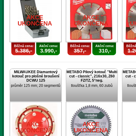
AKCE
UKONČENA
AKCE
AKCE
UKONČENA
UKONČENA
U
Běžná cena:
Akční cena:
Běžná cena:
Akční cena:
Běžná
5.386,-
3.990,-
357,-
310,-
1.2
MILWAUKEE Diamantový
METABO Pilový kotouč "Multi
METABO 
kotouč pro plošné broušení
cut - classic", 216x30, Z60
cut - 
DCWU 125
FZ/TZ, 5°neg.
průměr 125 mm; 20 segmentů
tloušťka 1,8 mm, 60 zubů
tlouš
AKCE
AKCE
UKONČENA
UKONČENA