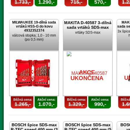
1.733,-
1.290,-
715,-
570,-
1.2
MILWAUKEE 19-dílná sada
MAKITA D-40587 3-dílná
MAKI
vrtáků HSS-G do kovu
sada s
sada vrtáků SDS-max
4932352374
3x špic
vrtáky SDS-max
válcová stopka; 1,0 - 10 mm
(po 0,5 mm)
AKCE
AKCE
UKONČENA
U
UKONČENA
Běžná cena:
Akční cena:
Běžná cena:
Akční cena:
Běžná
1.265,-
1.070,-
1.329,-
990,-
1.6
BOSCH špice SDS-max
BOSCH špice SDS-max
BOSC
R-TEC speed 400 mm (3
R-TEC speed 400 mm (5
v