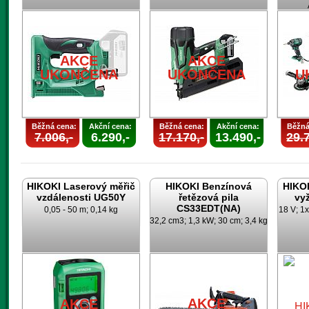
AKCE
AKCE
UKONČENA
UKONČENA
U
Běžná cena:
Akční cena:
Běžná cena:
Akční cena:
Běžná
7.006,-
6.290,-
17.170,-
13.490,-
29.7
HIKOKI Laserový měřič
HIKOKI Benzínová
HIKO
vzdálenosti UG50Y
řetězová pila
vy
CS33EDT(NA)
0,05 - 50 m; 0,14 kg
18 V; 1x
32,2 cm3; 1,3 kW; 30 cm; 3,4 kg
AKCE
AKCE