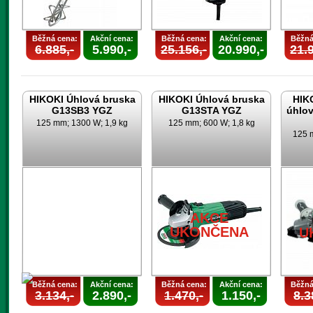
Běžná cena:
Akční cena:
Běžná cena:
Akční cena:
Běžná
6.885,-
5.990,-
25.156,-
20.990,-
21.9
HIKOKI Úhlová bruska
HIKOKI Úhlová bruska
HIK
G13SB3 YGZ
G13STA YGZ
úhlo
125 mm; 1300 W; 1,9 kg
125 mm; 600 W; 1,8 kg
125 m
AKCE
UKONČENA
U
Běžná cena:
Akční cena:
Běžná cena:
Akční cena:
Běžná
3.134,-
2.890,-
1.470,-
1.150,-
8.3