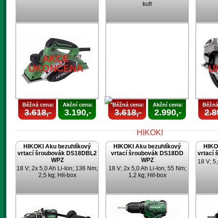
kufr
AKCE
UKONČENA
AKCE
UKONČENA
U
Běžná cena:
Akční cena:
Běžná cena:
Akční cena:
Běžná
3.618,-
3.190,-
3.618,-
2.990,-
2.8
HIKOKI Aku bezuhlíkový
HIKOKI Aku bezuhlíkový
HIKO
vrtací šroubovák DS18DBL2
vrtací šroubovák DS18DD
vrtací
WPZ
WPZ
18 V; 5,
18 V; 2x 5,0 Ah Li-Ion; 136 Nm;
18 V; 2x 5,0 Ah Li-Ion; 55 Nm;
2,5 kg; Hit-box
1,2 kg; Hit-box
AKCE
UKONČENA