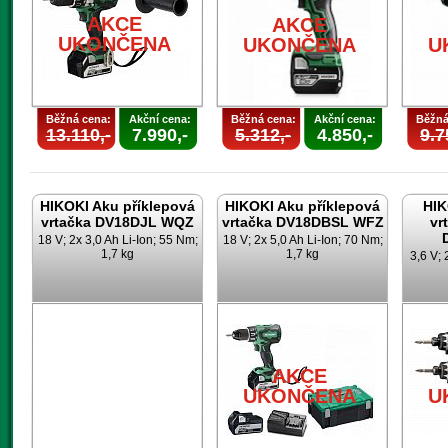
AKCE
AKCE
UKONČENA
UKONČENA
U
Běžná cena:
Akční cena:
Běžná cena:
Akční cena:
Běžná
13.110,-
7.990,-
5.312,-
4.850,-
9.7
HIKOKI Aku příklepová
HIKOKI Aku příklepová
HIK
vrtačka DV18DJL WQZ
vrtačka DV18DBSL WFZ
vr
18 V; 2x 3,0 Ah Li-Ion; 55 Nm;
18 V; 2x 5,0 Ah Li-Ion; 70 Nm;
1,7 kg
1,7 kg
3,6 V; 
AKCE
UKONČENA
U