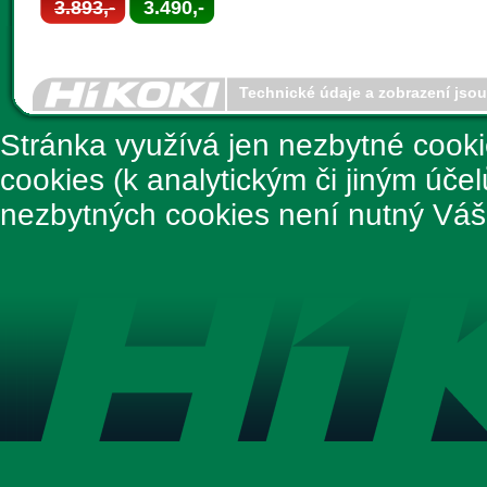
3.893,-
3.490,-
Technické údaje a zobrazení jso
Stránka využívá jen nezbytné cook
cookies (k analytickým či jiným úče
nezbytných cookies není nutný Váš