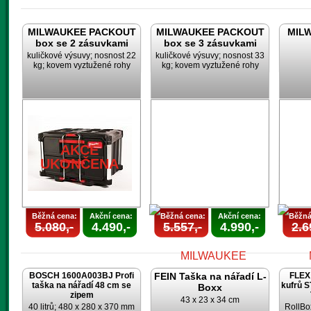
MILWAUKEE PACKOUT
MILWAUKEE PACKOUT
MILW
box se 2 zásuvkami
box se 3 zásuvkami
kuličkové výsuvy; nosnost 22
kuličkové výsuvy; nosnost 33
kg; kovem vyztužené rohy
kg; kovem vyztužené rohy
AKCE
UKONČENA
Běžná cena:
Akční cena:
Běžná cena:
Akční cena:
Běžná
5.080,-
4.490,-
5.557,-
4.990,-
2.6
BOSCH 1600A003BJ Profi
FEIN Taška na nářadí L-
FLEX 
taška na nářadí 48 cm se
kufrů 
Boxx
zipem
43 x 23 x 34 cm
40 litrů; 480 x 280 x 370 mm
RollBo