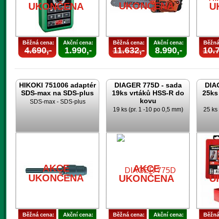
UKONČENA
UKONČENA
U
Běžná cena:
Akční cena:
Běžná cena:
Akční cena:
Běžná
4.690,-
1.990,-
11.632,-
8.990,-
10.7
HIKOKI 751006 adaptér
DIAGER 775D - sada
DIA
SDS-max na SDS-plus
19ks vrtáků HSS-R do
25ks
kovu
SDS-max - SDS-plus
19 ks (pr. 1 -10 po 0,5 mm)
25 ks 
AKCE
AKCE
UKONČENA
UKONČENA
U
Běžná cena:
Akční cena:
Běžná cena:
Akční cena:
Běžná