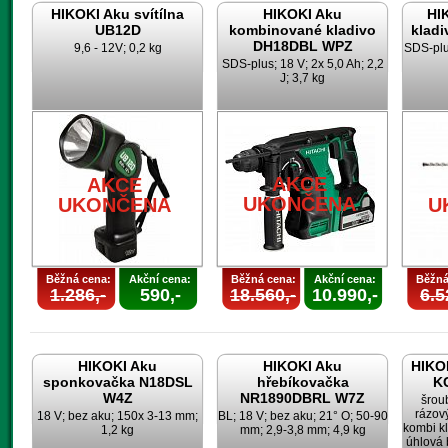
HIKOKI Aku svítílna
HIKOKI Aku
HI
UB12D
kombinované kladivo
klad
DH18DBL WPZ
9,6 - 12V; 0,2 kg
SDS-plus
SDS-plus; 18 V; 2x 5,0 Ah; 2,2
J; 3,7 kg
AKCE
AKCE
UKONČENA
UKONČENA
U
Běžná cena:
Akční cena:
Běžná cena:
Akční cena:
Běžná
1.286,-
590,-
18.560,-
10.990,-
6.5
HIKOKI Aku
HIKOKI Aku
HIKOK
sponkovačka N18DSL
hřebíkovačka
K
W4Z
NR1890DBRL W7Z
šrou
rázov
18 V; bez aku; 150x 3-13 mm;
BL; 18 V; bez aku; 21° O; 50-90
kombi k
1,2 kg
mm; 2,9-3,8 mm; 4,9 kg
úhlová 