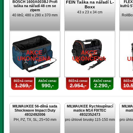
BOSCH 1600A003BJ Profi
FEIN Taška na nářadí L-
FLEX 
taška na nářadí 48 cm se
kufrů 
Boxx
zipem
43 x 23 x 34 cm
40 litrů; 480 x 280 x 370 mm
RollBo
AKCE
AKCE
UKONČENA
UKONČENA
U
Běžná cena:
Akční cena:
Běžná cena:
Akční cena:
Běžná
1.269,-
990,-
2.954,-
2.290,-
10.5
MILWAUKEE 56-dílná sada
MILWAUKEE Rychloupínací
MILWA
Shockwave Impact Duty
matice M14 FIXTEC
mat
4932492006
4932352473
PH, PZ, TX, SL; 25+50 mm
pro úhlové brusky 115-150 mm
pro úhl