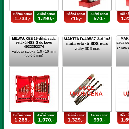
Běžná cena:
Akční cena:
Běžná cena:
Akční cena:
Běžná
1.733,-
1.290,-
715,-
570,-
1.2
MILWAUKEE 19-dílná sada
MAKITA D-40587 3-dílná
MAKI
vrtáků HSS-G do kovu
sada s
sada vrtáků SDS-max
4932352374
3x špic
vrtáky SDS-max
válcová stopka; 1,0 - 10 mm
(po 0,5 mm)
AKCE
AKCE
UKONČENA
UKONČENA
U
Běžná cena:
Akční cena:
Běžná cena:
Akční cena:
Běžná
1.265,-
1.070,-
1.329,-
990,-
1.6