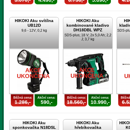
5.070,-
4.490,-
6.736,-
5.690,-
4.1
HIKOKI Aku svítílna
HIKOKI Aku
HI
UB12D
kombinované kladivo
klad
DH18DBL WPZ
9,6 - 12V; 0,2 kg
SDS-plus
SDS-plus; 18 V; 2x 5,0 Ah; 2,2
J; 3,7 kg
AKCE
AKCE
UKONČENA
UKONČENA
U
Běžná cena:
Akční cena:
Běžná cena:
Akční cena:
Běžná
1.286,-
590,-
18.560,-
10.990,-
6.5
HIKOKI Aku
HIKOKI Aku
HIKOK
sponkovačka N18DSL
hřebíkovačka
K