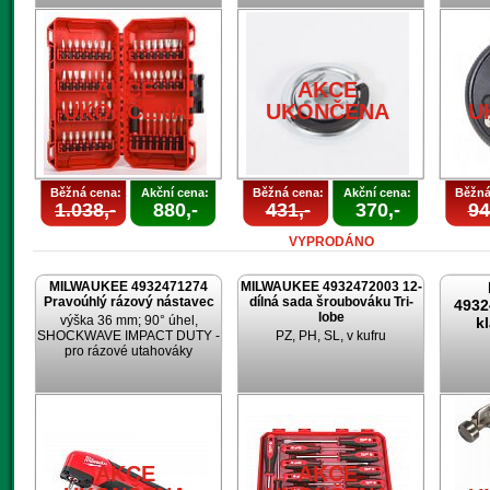
AKCE
AKCE
UKONČENA
UKONČENA
U
Běžná cena:
Akční cena:
Běžná cena:
Akční cena:
Běžná
1.038,-
880,-
431,-
370,-
94
VYPRODÁNO
MILWAUKEE 4932471274
MILWAUKEE 4932472003 12-
Pravoúhlý rázový nástavec
dílná sada šroubováku Tri-
4932
lobe
výška 36 mm; 90° úhel,
k
SHOCKWAVE IMPACT DUTY -
PZ, PH, SL, v kufru
pro rázové utahováky
AKCE
AKCE