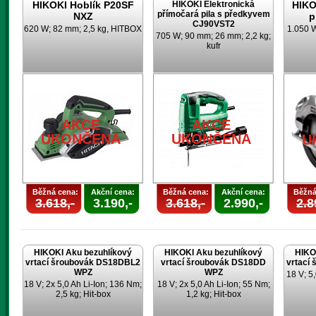
HIKOKI Hoblík P20SF
HIKOKI Elektronická
HIKO
přímočará pila s předkyvem
NXZ
p
CJ90VST2
620 W; 82 mm; 2,5 kg, HITBOX
1.050 
705 W; 90 mm; 26 mm; 2,2 kg;
kufr
AKCE
AKCE
UKONČENA
UKONČENA
U
Běžná cena:
Akční cena:
Běžná cena:
Akční cena:
Běžná
3.618,-
3.190,-
3.618,-
2.990,-
2.8
HIKOKI Aku bezuhlíkový
HIKOKI Aku bezuhlíkový
HIKO
vrtací šroubovák DS18DBL2
vrtací šroubovák DS18DD
vrtací
WPZ
WPZ
18 V; 5,
18 V; 2x 5,0 Ah Li-Ion; 136 Nm;
18 V; 2x 5,0 Ah Li-Ion; 55 Nm;
2,5 kg; Hit-box
1,2 kg; Hit-box