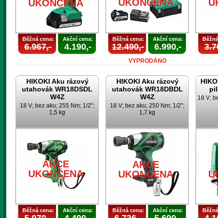
UKONČENA
U
UKONČENA
Běžná cena:
Akční cena:
Běžná cena:
Akční cena:
Běžná
6.967,-
4.190,-
12.490,-
6.990,-
3.7
VYPRODÁNO
HIKOKI Aku rázový
HIKOKI Aku rázový
HIKO
utahovák WR18DSDL
utahovák WR18DBDL
pi
W4Z
W4Z
18 V; b
18 V; bez aku; 255 Nm; 1/2";
18 V; bez aku; 250 Nm; 1/2";
1,5 kg
1,7 kg
AKCE
AKCE
UKONČENA
UKONČENA
U
Běžná cena:
Akční cena:
Běžná cena:
Akční cena:
Běžná