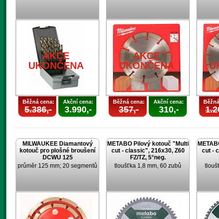
AKCE
AKCE
UKONČENA
UKONČENA
U
Běžná cena:
Akční cena:
Běžná cena:
Akční cena:
Běžná
5.386,-
3.990,-
357,-
310,-
1.2
MILWAUKEE Diamantový
METABO Pilový kotouč "Multi
METABO 
kotouč pro plošné broušení
cut - classic", 216x30, Z60
cut - 
DCWU 125
FZ/TZ, 5°neg.
průměr 125 mm; 20 segmentů
tloušťka 1,8 mm, 60 zubů
tlouš