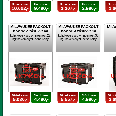
Běžná cena:
Akční cena:
Běžná cena:
Akční cena:
Běžná
10.662,-
9.490,-
3.307,-
2.990,-
1.6
MILWAUKEE PACKOUT
MILWAUKEE PACKOUT
MILW
box se 2 zásuvkami
box se 3 zásuvkami
kuličkové výsuvy; nosnost 22
kuličkové výsuvy; nosnost 33
kg; kovem vyztužené rohy
kg; kovem vyztužené rohy
AKCE
AKCE
UKONČENA
UKONČENA
U
Běžná cena:
Akční cena:
Běžná cena:
Akční cena:
Běžná
5.080,-
4.490,-
5.557,-
4.990,-
2.6