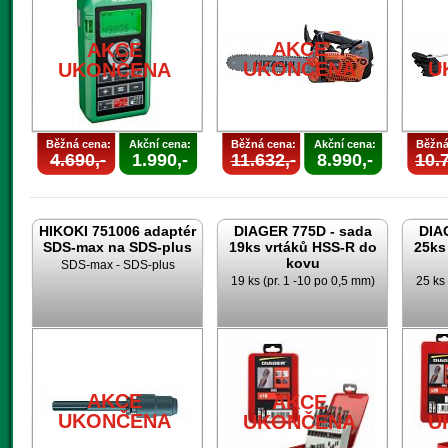
AKCE
AKCE
UKONČENA
U
UKONČENA
Běžná cena:
Akční cena:
Běžná cena:
Akční cena:
Běžná
4.690,-
1.990,-
11.632,-
8.990,-
10.7
HIKOKI 751006 adaptér
DIAGER 775D - sada
DIA
SDS-max na SDS-plus
19ks vrtáků HSS-R do
25ks
kovu
SDS-max - SDS-plus
19 ks (pr. 1 -10 po 0,5 mm)
25 ks 
AKCE
AKCE
UKONČENA
UKONČENA
U