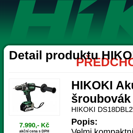
Ak
Detail produktu HI
PŘEDCHO
HIKOKI Aku
šroubová
HIKOKI DS18DBL
Popis:
7.990,- Kč
Velmi kompaktn
akční cena s DPH