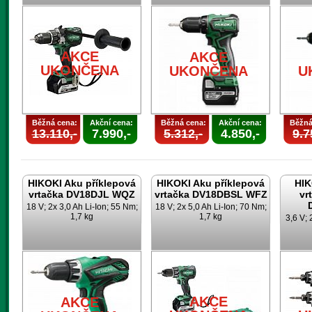
AKCE
AKCE
UKONČENA
UKONČENA
U
Běžná cena:
Akční cena:
Běžná cena:
Akční cena:
Běžná
13.110,-
7.990,-
5.312,-
4.850,-
9.7
HIKOKI Aku příklepová
HIKOKI Aku příklepová
HIK
vrtačka DV18DJL WQZ
vrtačka DV18DBSL WFZ
vr
18 V; 2x 3,0 Ah Li-Ion; 55 Nm;
18 V; 2x 5,0 Ah Li-Ion; 70 Nm;
1,7 kg
1,7 kg
3,6 V; 
AKCE
AKCE