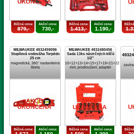
UKONČENA
UKONČENA
U
Běžná cena:
Akční cena:
Běžná cena:
Akční cena:
Běžná
879,-
730,-
1.413,-
1.190,-
1.3
MILWAUKEE 4932459096
MILWAUKEE 4932480456
Stupňová vodováha Torpédo
Sada 13ks nástrčných klíčů
4932
25 cm
1/2"
magnetická; 360° nastavitelná
10+12+13+14+15+17+19+21+22+24
zavíra
libela
mm; prodloužení; adaptér
AKCE
AKCE
UKONČENA
U
UKONČENA
Běžná cena:
Akční cena:
Běžná cena:
Akční cena:
Běžná