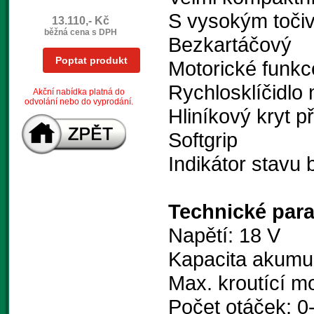
S vysokým toč
13.110,- Kč
běžná cena s DPH
Bezkartáčový
Poptat produkt
Motorické funk
Rychlosklíčidlo 
Akční nabídka platná do
odvolání nebo do vyprodání.
Hliníkový kryt 
Softgrip
Indikátor stavu 
Technické par
Napětí: 18 V
Kapacita akumul
Max. kroutící 
Počet otáček: 0