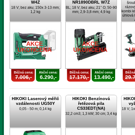
W4Z
NR1890DBRL W7Z
šrou
rázov
18 V; bez aku; 150x 3-13 mm;
BL; 18 V; bez aku; 21° O; 50-90
kombi k
1,2 kg
mm; 2,9-3,8 mm; 4,9 kg
úhlová 
AKCE
AKCE
UKONČENA
UKONČENA
U
Běžná cena:
Akční cena:
Běžná cena:
Akční cena:
Běžná
7.006,-
6.290,-
17.170,-
13.490,-
29.7
HIKOKI Laserový měřič
HIKOKI Benzínová
HIKO
vzdálenosti UG50Y
řetězová pila
vy
CS33EDT(NA)
0,05 - 50 m; 0,14 kg
18 V; 1x
32,2 cm3; 1,3 kW; 30 cm; 3,4 kg