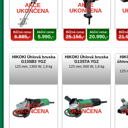
AKCE
AKCE
UKONČENA
U
UKONČENA
Běžná cena:
Akční cena:
Běžná cena:
Akční cena:
Běžná
6.885,-
5.990,-
25.156,-
20.990,-
21.9
HIKOKI Úhlová bruska
HIKOKI Úhlová bruska
HIK
G13SB3 YGZ
G13STA YGZ
úhlo
125 mm; 1300 W; 1,9 kg
125 mm; 600 W; 1,8 kg
125 m
AKCE
AKCE
UKONČENA
UKONČENA
U