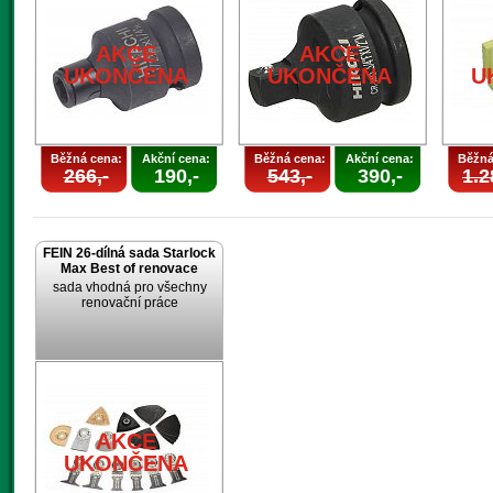
AKCE
AKCE
UKONČENA
UKONČENA
U
Běžná cena:
Akční cena:
Běžná cena:
Akční cena:
Běžná
266,-
190,-
543,-
390,-
1.2
FEIN 26-dílná sada Starlock
Max Best of renovace
sada vhodná pro všechny
renovační práce
AKCE
UKONČENA