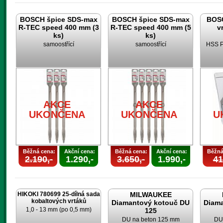
BOSCH špice SDS-max
BOSCH špice SDS-max
BOSC
R-TEC speed 400 mm (3
R-TEC speed 400 mm (5
v
ks)
ks)
samoostřící
samoostřící
HSS P
AKCE
AKCE
UKONČENA
UKONČENA
U
Běžná cena:
Akční cena:
Běžná cena:
Akční cena:
Běžná
2.190,-
1.290,-
3.650,-
1.990,-
41
HIKOKI 780699 25-dílná sada
MILWAUKEE
kobaltových vrtáků
Diamantový kotouč DU
Diam
1,0 - 13 mm (po 0,5 mm)
125
DU na beton 125 mm
DU