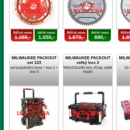
AKCE
AKCE
UKONČENA
UKONČENA
U
Běžná cena:
Akční cena:
Běžná cena:
Akční cena:
Běžná
1.285,-
1.050,-
1.670,-
690,-
1.8
MILWAUKEE PACKOUT
MILWAUKEE PACKOUT
MILW
set 123
velký box 2
set pojízdného boxu + box 2 +
560x410x290 mm; 45 kg; velké
10 
box 3
madlo
AKCE
AKCE
UKONČENA
U
UKONČENA