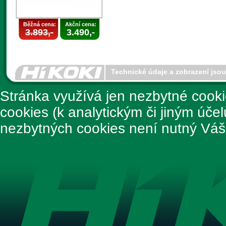
Běžná cena:
Akční cena:
3.893,-
3.490,-
Technické údaje a zobrazení jso
Stránka využívá jen nezbytné cook
cookies (k analytickým či jiným úče
nezbytných cookies není nutný Váš