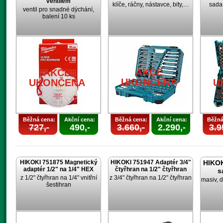
ventilem
klíče, ráčny, nástavce, bity,…
sada 
ventil pro snadné dýchání,
balení 10 ks
AKCE
AKCE
UKONČENA
UKONČENA
U
Běžná cena:
Akční cena:
Běžná cena:
Akční cena:
Běžná
727,-
490,-
3.660,-
2.290,-
3.9
HIKOKI 751875 Magnetický
HIKOKI 751947 Adaptér 3/4"
HIKOK
adaptér 1/2" na 1/4" HEX
čtyřhran na 1/2" čtyřhran
s
z 1/2" čtyřhran na 1/4" vnitřní
z 3/4" čtyřhran na 1/2" čtyřhran
masiv, d
šestihran