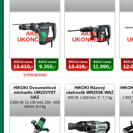
AKCE
AKCE
UKONČENA
UKONČENA
U
Běžná cena:
Akční cena:
Běžná cena:
Akční cena:
Běžná
13.410,-
9.350,-
13.419,-
11.990,-
12.0
VYPRODÁNO
HIKOKI Dvoumetlové
HIKOKI Rázový
HIKOK
míchadlo UM22VYST
utahovák WR25SE WAZ
UAZ
900 W; 1.000 Nm; 1"; 7,7 kg
1.900 
1
1.800 W; 2x 135 mm; 150 - 650
ot/min; 6,4 kg