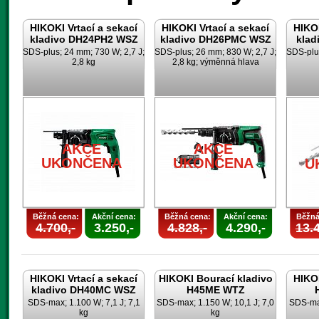
HIKOKI Vrtací a sekací
HIKOKI Vrtací a sekací
HIKOK
kladivo DH24PH2 WSZ
kladivo DH26PMC WSZ
klad
SDS-plus; 24 mm; 730 W; 2,7 J;
SDS-plus; 26 mm; 830 W; 2,7 J;
SDS-plus
2,8 kg
2,8 kg; výměnná hlava
AKCE
AKCE
UKONČENA
UKONČENA
U
Běžná cena:
Akční cena:
Běžná cena:
Akční cena:
Běžná
4.700,-
3.250,-
4.828,-
4.290,-
13.4
HIKOKI Vrtací a sekací
HIKOKI Bourací kladivo
HIKOK
kladivo DH40MC WSZ
H45ME WTZ
SDS-max; 1.100 W; 7,1 J; 7,1
SDS-max; 1.150 W; 10,1 J; 7,0
SDS-max
kg
kg