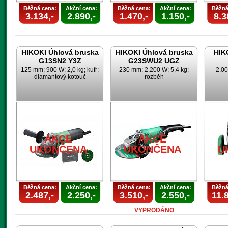
Běžná cena:
Akční cena:
Běžná cena:
Akční cena:
Běžná
3.134,-
2.890,-
1.470,-
1.150,-
8.3
HIKOKI Úhlová bruska
HIKOKI Úhlová bruska
HIK
G13SN2 Y3Z
G23SWU2 UGZ
125 mm; 900 W; 2,0 kg; kufr;
230 mm; 2.200 W; 5,4 kg;
2.00
diamantový kotouč
rozběh
AKCE
AKCE
UKONČENA
UKONČENA
U
Běžná cena:
Akční cena:
Běžná cena:
Akční cena:
Běžná
2.487,-
2.250,-
3.510,-
2.550,-
11.8
VYPRODÁNO