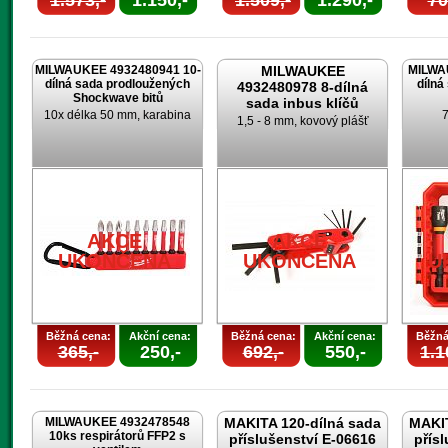
1.573,-
1.150,-
1.509,-
1.290,-
70
MILWAUKEE 4932480941 10-
MILWAUKEE
MILWA
dílná sada prodloužených
dílná
4932480978 8-dílná
Shockwave bitů
sada inbus klíčů
10x délka 50 mm, karabina
7
1,5 - 8 mm, kovový plášť
AKCE
AKCE
UKONČENA
UKONČENA
U
Běžná cena:
Akční cena:
Běžná cena:
Akční cena:
Běžná
365,-
250,-
692,-
550,-
1.1
MILWAUKEE 4932478548
MAKITA 120-dílná sada
MAKIT
10ks respirátorů FFP2 s
příslušenství E-06616
přís