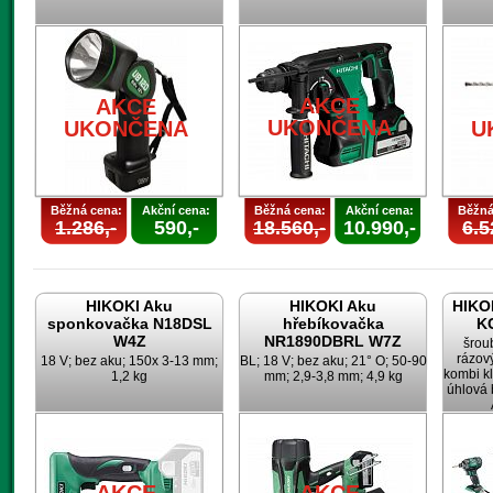
AKCE
AKCE
UKONČENA
UKONČENA
U
Běžná cena:
Akční cena:
Běžná cena:
Akční cena:
Běžná
1.286,-
590,-
18.560,-
10.990,-
6.5
HIKOKI Aku
HIKOKI Aku
HIKOK
sponkovačka N18DSL
hřebíkovačka
K
W4Z
NR1890DBRL W7Z
šrou
rázov
18 V; bez aku; 150x 3-13 mm;
BL; 18 V; bez aku; 21° O; 50-90
kombi k
1,2 kg
mm; 2,9-3,8 mm; 4,9 kg
úhlová 