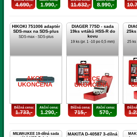
4.690,-
1.990,-
11.632,-
8.990,-
10.7
HIKOKI 751006 adaptér
DIAGER 775D - sada
DIA
SDS-max na SDS-plus
19ks vrtáků HSS-R do
25ks
kovu
SDS-max - SDS-plus
19 ks (pr. 1 -10 po 0,5 mm)
25 ks 
AKCE
AKCE
UKONČENA
UKONČENA
U
Běžná cena:
Akční cena:
Běžná cena:
Akční cena:
Běžná
1.733,-
1.290,-
715,-
570,-
1.2
MILWAUKEE 19-dílná sada
MAKITA D-40587 3-dílná
MAKI