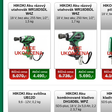
HIKOKI Aku rázový
HIKOKI Aku rázový
HIKO
utahovák WR18DSDL
utahovák WR18DBDL
pi
W4Z
W4Z
18 V; b
18 V; bez aku; 255 Nm; 1/2";
18 V; bez aku; 250 Nm; 1/2";
1,5 kg
1,7 kg
AKCE
AKCE
UKONČENA
UKONČENA
U
Běžná cena:
Akční cena:
Běžná cena:
Akční cena:
Běžná
5.070,-
4.490,-
6.736,-
5.690,-
4.1
HIKOKI Aku svítílna
HIKOKI Aku
HI
UB12D
kombinované kladivo
klad
DH18DBL WPZ
9,6 - 12V; 0,2 kg
SDS-plus
SDS-plus; 18 V; 2x 5,0 Ah; 2,2
J; 3,7 kg