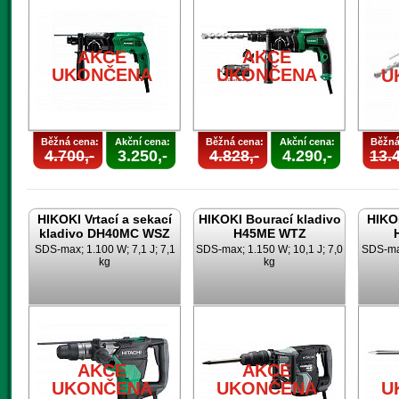
AKCE
AKCE
UKONČENA
UKONČENA
U
Běžná cena:
Akční cena:
Běžná cena:
Akční cena:
Běžná
4.700,-
3.250,-
4.828,-
4.290,-
13.4
HIKOKI Vrtací a sekací
HIKOKI Bourací kladivo
HIKOK
kladivo DH40MC WSZ
H45ME WTZ
SDS-max; 1.100 W; 7,1 J; 7,1
SDS-max; 1.150 W; 10,1 J; 7,0
SDS-max
kg
kg
AKCE
AKCE
UKONČENA
UKONČENA
U