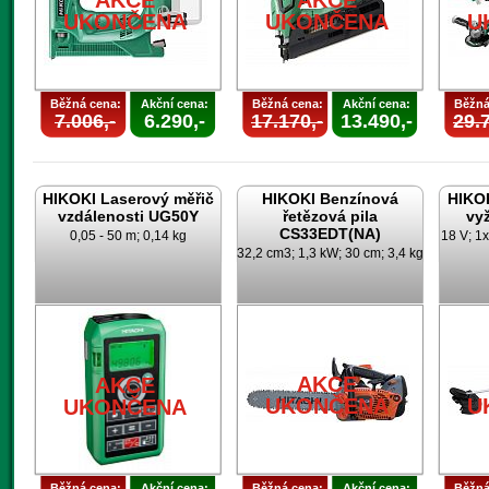
AKCE
AKCE
UKONČENA
UKONČENA
U
Běžná cena:
Akční cena:
Běžná cena:
Akční cena:
Běžná
7.006,-
6.290,-
17.170,-
13.490,-
29.7
HIKOKI Laserový měřič
HIKOKI Benzínová
HIKO
vzdálenosti UG50Y
řetězová pila
vy
CS33EDT(NA)
0,05 - 50 m; 0,14 kg
18 V; 1x
32,2 cm3; 1,3 kW; 30 cm; 3,4 kg
AKCE
AKCE
UKONČENA
U
UKONČENA
Běžná cena:
Akční cena:
Běžná cena:
Akční cena:
Běžná