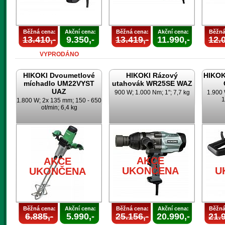
Běžná cena:
Akční cena:
Běžná cena:
Akční cena:
Běžná
13.410,-
9.350,-
13.419,-
11.990,-
12.0
VYPRODÁNO
HIKOKI Dvoumetlové
HIKOKI Rázový
HIKOK
míchadlo UM22VYST
utahovák WR25SE WAZ
UAZ
900 W; 1.000 Nm; 1"; 7,7 kg
1.900 
1
1.800 W; 2x 135 mm; 150 - 650
ot/min; 6,4 kg
AKCE
AKCE
UKONČENA
U
UKONČENA
Běžná cena:
Akční cena:
Běžná cena:
Akční cena:
Běžná
6.885,-
5.990,-
25.156,-
20.990,-
21.9