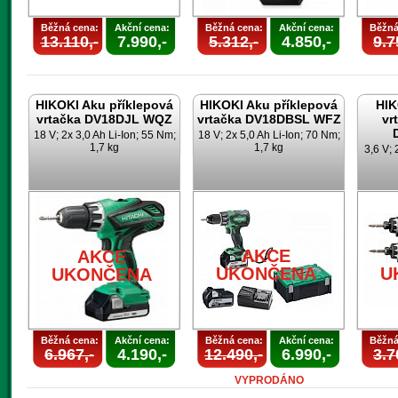
Běžná cena:
Akční cena:
Běžná cena:
Akční cena:
Běžná
13.110,-
7.990,-
5.312,-
4.850,-
9.7
HIKOKI Aku příklepová
HIKOKI Aku příklepová
HIK
vrtačka DV18DJL WQZ
vrtačka DV18DBSL WFZ
vr
18 V; 2x 3,0 Ah Li-Ion; 55 Nm;
18 V; 2x 5,0 Ah Li-Ion; 70 Nm;
1,7 kg
1,7 kg
3,6 V; 
AKCE
AKCE
UKONČENA
U
UKONČENA
Běžná cena:
Akční cena:
Běžná cena:
Akční cena:
Běžná
6.967,-
4.190,-
12.490,-
6.990,-
3.7
VYPRODÁNO