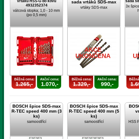
vrtáků HSS-G do kovu
sada s
sada vrtáků SDS-max
4932352374
3x špic
vrtáky SDS-max
válcová stopka; 1,0 - 10 mm
(po 0,5 mm)
AKCE
AKCE
UKONČENA
UKONČENA
U
Běžná cena:
Akční cena:
Běžná cena:
Akční cena:
Běžná
1.265,-
1.070,-
1.329,-
990,-
1.6
BOSCH špice SDS-max
BOSCH špice SDS-max
BOSC
R-TEC speed 400 mm (3
R-TEC speed 400 mm (5
v
ks)
ks)
samoostřící
samoostřící
HSS P