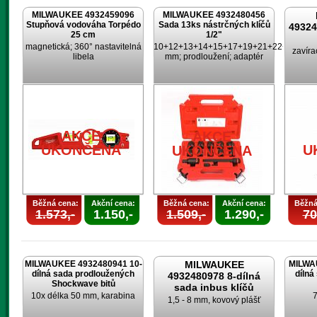
MILWAUKEE 4932459096
MILWAUKEE 4932480456
Stupňová vodováha Torpédo
Sada 13ks nástrčných klíčů
4932
25 cm
1/2"
magnetická; 360° nastavitelná
10+12+13+14+15+17+19+21+22+24
zavíra
libela
mm; prodloužení; adaptér
AKCE
AKCE
UKONČENA
U
UKONČENA
Běžná cena:
Akční cena:
Běžná cena:
Akční cena:
Běžná
1.573,-
1.150,-
1.509,-
1.290,-
70
MILWAUKEE 4932480941 10-
MILWAUKEE
MILWA
dílná sada prodloužených
dílná
4932480978 8-dílná
Shockwave bitů
sada inbus klíčů
10x délka 50 mm, karabina
7
1,5 - 8 mm, kovový plášť