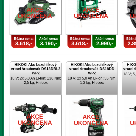
AKCE
AKCE
UKONČENA
UKONČENA
U
Běžná cena:
Akční cena:
Běžná cena:
Akční cena:
Běžná
3.618,-
3.190,-
3.618,-
2.990,-
2.8
HIKOKI Aku bezuhlíkový
HIKOKI Aku bezuhlíkový
HIKO
vrtací šroubovák DS18DBL2
vrtací šroubovák DS18DD
vrtací
WPZ
WPZ
18 V; 5,
18 V; 2x 5,0 Ah Li-Ion; 136 Nm;
18 V; 2x 5,0 Ah Li-Ion; 55 Nm;
2,5 kg; Hit-box
1,2 kg; Hit-box
AKCE
AKCE
UKONČENA
UKONČENA
U