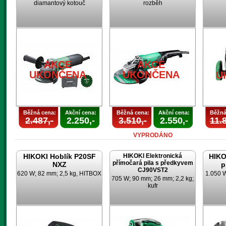
diamantový kotouč
rozběh
AKCE
AKCE
UKONČENA
UKONČENA
U
Běžná cena:
Akční cena:
Běžná cena:
Akční cena:
Běžná
2.487,-
2.250,-
3.510,-
2.550,-
11.8
VYPRODÁNO
HIKOKI Hoblík P20SF
HIKOKI Elektronická
HIKO
přímočará pila s předkyvem
NXZ
p
CJ90VST2
620 W; 82 mm; 2,5 kg, HITBOX
1.050 
705 W; 90 mm; 26 mm; 2,2 kg;
kufr