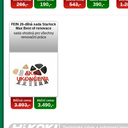
266,-
190,-
543,-
390,-
1.2
FEIN 26-dílná sada Starlock
Max Best of renovace
sada vhodná pro všechny
renovační práce
AKCE
UKONČENA
Běžná cena:
Akční cena:
3.893,-
3.490,-
Technické údaje a zobrazení jso