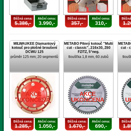
Běžná cena:
Akční cena:
Běžná cena:
Akční cena:
Běžná
5.386,-
3.990,-
357,-
310,-
1.2
MILWAUKEE Diamantový
METABO Pilový kotouč "Multi
METABO 
kotouč pro plošné broušení
cut - classic", 216x30, Z60
cut - 
DCWU 125
FZ/TZ, 5°neg.
průměr 125 mm; 20 segmentů
tloušťka 1,8 mm, 60 zubů
tlouš
AKCE
AKCE
UKONČENA
UKONČENA
U
Běžná cena:
Akční cena:
Běžná cena:
Akční cena:
Běžná
1.285,-
1.050,-
1.670,-
690,-
1.8