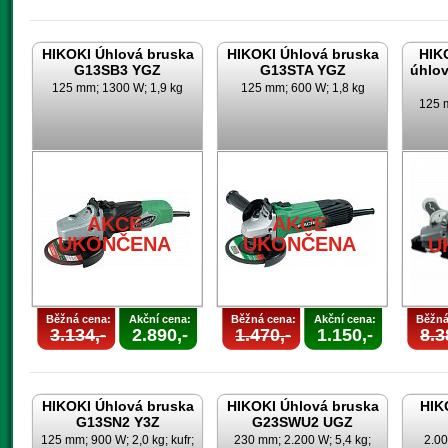
HIKOKI Úhlová bruska
HIKOKI Úhlová bruska
HIK
G13SB3 YGZ
G13STA YGZ
úhlo
125 mm; 1300 W; 1,9 kg
125 mm; 600 W; 1,8 kg
125 m
AKCE
AKCE
UKONČENA
UKONČENA
U
Běžná cena:
Akční cena:
Běžná cena:
Akční cena:
Běžná
3.134,-
2.890,-
1.470,-
1.150,-
8.3
HIKOKI Úhlová bruska
HIKOKI Úhlová bruska
HIK
G13SN2 Y3Z
G23SWU2 UGZ
125 mm; 900 W; 2,0 kg; kufr;
230 mm; 2.200 W; 5,4 kg;
2.00