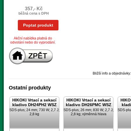
357,- Kč
běžná cena s DPH
Poptat produkt
Akční nabídka platná do
odvolání nebo do vyprodání.
Bližší info a objednávky:
Ostatní produkty
HIKOKI Vrtací a sekací
HIKOKI Vrtací a sekací
HIKOK
kladivo DH24PH2 WSZ
kladivo DH26PMC WSZ
klad
SDS-plus; 24 mm; 730 W; 2,7 J;
SDS-plus; 26 mm; 830 W; 2,7 J;
SDS-plus
2,8 kg
2,8 kg; výměnná hlava