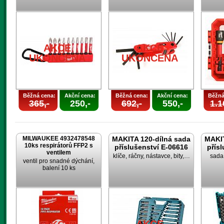
AKCE
AKCE
UKONČENA
UKONČENA
U
Běžná cena:
Akční cena:
Běžná cena:
Akční cena:
Běžná
365,-
250,-
692,-
550,-
1.1
MILWAUKEE 4932478548
MAKITA 120-dílná sada
MAKIT
10ks respirátorů FFP2 s
příslušenství E-06616
přís
ventilem
klíče, ráčny, nástavce, bity,…
sada 
ventil pro snadné dýchání,
balení 10 ks