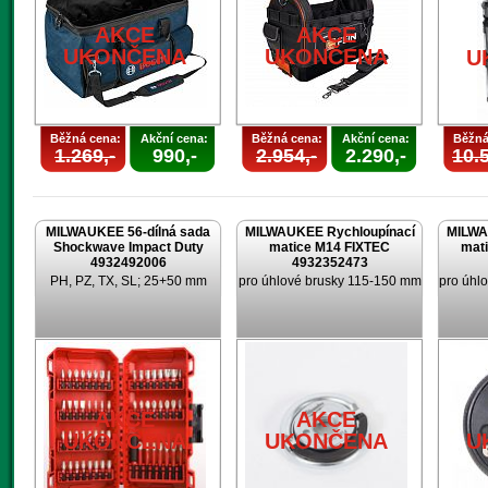
AKCE
AKCE
UKONČENA
UKONČENA
U
Běžná cena:
Akční cena:
Běžná cena:
Akční cena:
Běžná
1.269,-
990,-
2.954,-
2.290,-
10.5
MILWAUKEE 56-dílná sada
MILWAUKEE Rychloupínací
MILWA
Shockwave Impact Duty
matice M14 FIXTEC
mat
4932492006
4932352473
PH, PZ, TX, SL; 25+50 mm
pro úhlové brusky 115-150 mm
pro úhl
AKCE
AKCE
UKONČENA
UKONČENA
U