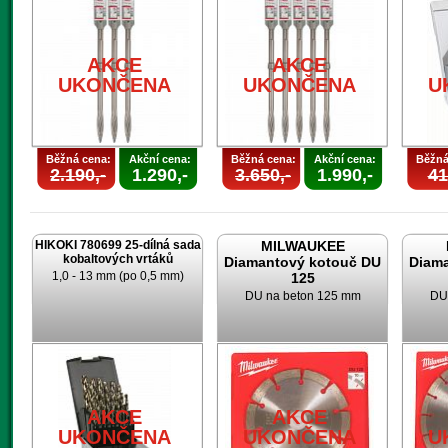
AKCE
AKCE
UKONČENA
UKONČENA
U
Běžná cena:
Akční cena:
Běžná cena:
Akční cena:
Běžná
2.190,-
1.290,-
3.650,-
1.990,-
41
HIKOKI 780699 25-dílná sada
MILWAUKEE
kobaltových vrtáků
Diamantový kotouč DU
Diam
1,0 - 13 mm (po 0,5 mm)
125
DU na beton 125 mm
DU
AKCE
AKCE
UKONČENA
UKONČENA
U