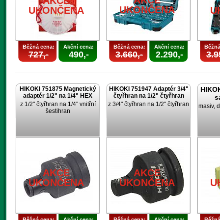
AKCE
AKCE
UKONČENA
UKONČENA
U
Běžná cena:
Akční cena:
Běžná cena:
Akční cena:
Běžná
727,-
490,-
3.660,-
2.290,-
3.9
HIKOKI 751875 Magnetický
HIKOKI 751947 Adaptér 3/4"
HIKOK
adaptér 1/2" na 1/4" HEX
čtyřhran na 1/2" čtyřhran
s
z 1/2" čtyřhran na 1/4" vnitřní
z 3/4" čtyřhran na 1/2" čtyřhran
masiv, d
šestihran
AKCE
AKCE
UKONČENA
UKONČENA
U
Běžná cena:
Akční cena:
Běžná cena:
Akční cena:
Běžná