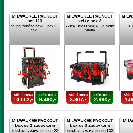
MILWAUKEE PACKOUT
MILWAUKEE PACKOUT
MILW
set 123
velký box 2
set pojízdného boxu + box 2 +
560x410x290 mm; 45 kg; velké
10 
box 3
madlo
AKCE
AKCE
UKONČENA
U
UKONČENA
Běžná cena:
Akční cena:
Běžná cena:
Akční cena:
Běžná
10.662,-
9.490,-
3.307,-
2.990,-
1.6
MILWAUKEE PACKOUT
MILWAUKEE PACKOUT
MILW
box se 2 zásuvkami
box se 3 zásuvkami
kuličkové výsuvy; nosnost 22
kuličkové výsuvy; nosnost 33