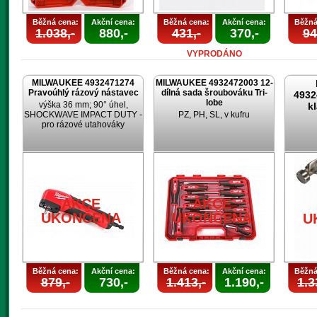
Běžná cena:
Akční cena:
Běžná cena:
Akční cena:
Běžná
1.038,-
880,-
431,-
370,-
94
VYPRODÁNO
MILWAUKEE 4932471274
MILWAUKEE 4932472003 12-
Pravoúhlý rázový nástavec
dílná sada šroubováku Tri-
4932
lobe
výška 36 mm; 90° úhel,
k
SHOCKWAVE IMPACT DUTY -
PZ, PH, SL, v kufru
pro rázové utahováky
AKCE
AKCE
UKONČENA
UKONČENA
U
Běžná cena:
Akční cena:
Běžná cena:
Akční cena:
Běžná
879,-
730,-
1.413,-
1.190,-
1.3