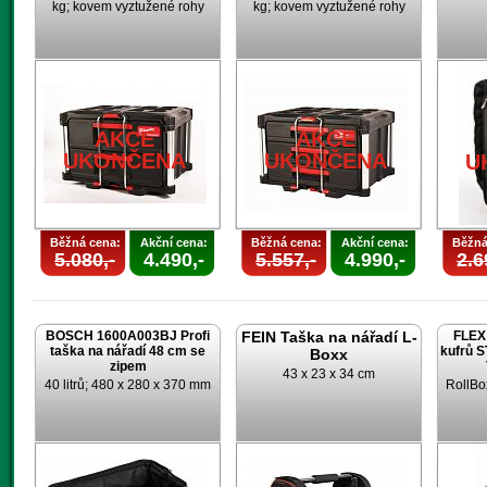
kg; kovem vyztužené rohy
kg; kovem vyztužené rohy
AKCE
AKCE
UKONČENA
UKONČENA
U
Běžná cena:
Akční cena:
Běžná cena:
Akční cena:
Běžná
5.080,-
4.490,-
5.557,-
4.990,-
2.6
BOSCH 1600A003BJ Profi
FEIN Taška na nářadí L-
FLEX 
taška na nářadí 48 cm se
kufrů 
Boxx
zipem
43 x 23 x 34 cm
40 litrů; 480 x 280 x 370 mm
RollBo