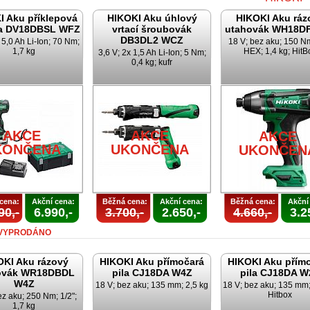
I Aku příklepová
HIKOKI Aku úhlový
HIKOKI Aku ráz
ka DV18DBSL WFZ
vrtací šroubovák
utahovák WH18D
DB3DL2 WCZ
 5,0 Ah Li-Ion; 70 Nm;
18 V; bez aku; 150 Nm
1,7 kg
HEX; 1,4 kg; HitB
3,6 V; 2x 1,5 Ah Li-Ion; 5 Nm;
0,4 kg; kufr
AKCE
UKONČEN
AKCE
AKCE
AKCE
KONČENA
UKONČENA
UKONČEN
cena:
Akční cena:
Běžná cena:
Akční cena:
Běžná cena:
Akční
90,-
6.990,-
3.700,-
2.650,-
4.660,-
3.2
VYPRODÁNO
OKI Aku rázový
HIKOKI Aku přímočará
HIKOKI Aku přím
ovák WR18DBDL
pila CJ18DA W4Z
pila CJ18DA W
W4Z
18 V; bez aku; 135 mm; 2,5 kg
18 V; bez aku; 135 mm;
Hitbox
ez aku; 250 Nm; 1/2";
1,7 kg