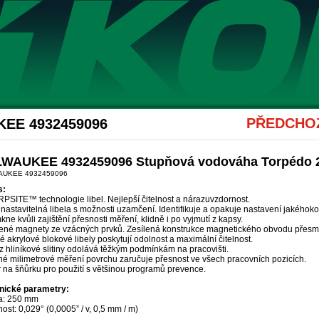
Akce Hikoki
PŘEDCHOZ
KEE 4932459096
LWAUKEE 4932459096 Stupňová vodováha Torpédo 
AUKEE 4932459096
s:
PSITE™ technologie libel. Nejlepší čitelnost a nárazuvzdornost.
nastavitelná libela s možnosti uzamčení. Identifikuje a opakuje nastavení jakéhoko
ne kvůli zajištění přesnosti měření, klidně i po vyjmutí z kapsy.
lené magnety ze vzácných prvků. Zesílená konstrukce magnetického obvodu přesměru
 akrylové blokové libely poskytují odolnost a maximální čitelnost.
z hliníkové slitiny odolává těžkým podmínkám na pracovišti.
né milimetrové měření povrchu zaručuje přesnost ve všech pracovních pozicích.
 na šňůrku pro použití s většinou programů prevence.
nické parametry:
a: 250 mm
ost: 0,029° (0,0005” / v, 0,5 mm / m)