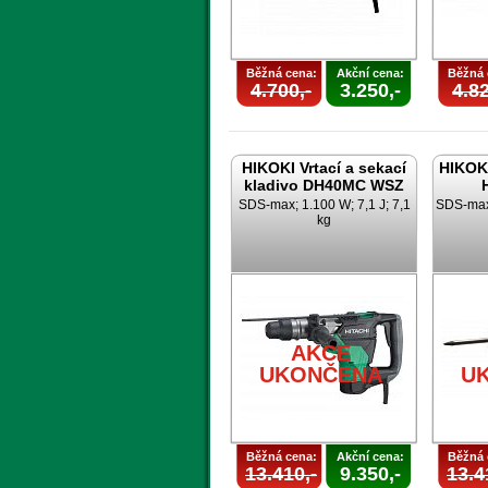
Běžná cena:
Akční cena:
Běžná 
4.700,-
3.250,-
4.82
HIKOKI Vrtací a sekací
HIKOKI
kladivo DH40MC WSZ
SDS-max; 1.100 W; 7,1 J; 7,1
SDS-max;
kg
AKCE
UKONČENA
U
Běžná cena:
Akční cena:
Běžná 
13.410,-
9.350,-
13.4