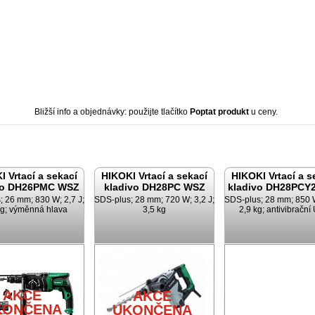
Bližší info a objednávky: použijte tlačítko
Poptat produkt
u ceny.
I Vrtací a sekací
HIKOKI Vrtací a sekací
HIKOKI Vrtací a s
vo DH26PMC WSZ
kladivo DH28PC WSZ
kladivo DH28PCY
; 26 mm; 830 W; 2,7 J;
SDS-plus; 28 mm; 720 W; 3,2 J;
SDS-plus; 28 mm; 850 W
kg; výměnná hlava
3,5 kg
2,9 kg; antivibrační
AKCE
AKCE
KONČENA
UKONČENA