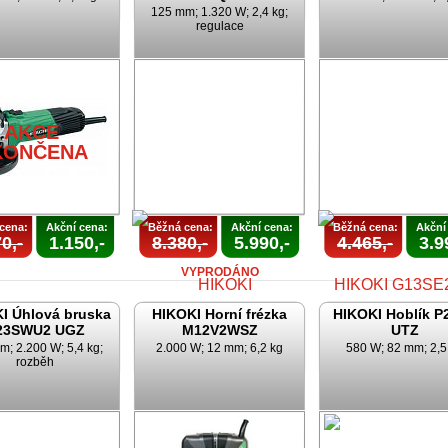
125 mm; 1.320 W; 2,4 kg;
regulace
AKCE
UKONČEN
AKCE
KONČENA
cena:
Akční cena:
Běžná cena:
Akční cena:
Běžná cena:
Akční
0,-
1.150,-
8.380,-
5.990,-
4.465,-
3.9
VYPRODÁNO
I Úhlová bruska
HIKOKI Horní frézka
HIKOKI Hoblík P
23SWU2 UGZ
M12V2WSZ
UTZ
m; 2.200 W; 5,4 kg;
2.000 W; 12 mm; 6,2 kg
580 W; 82 mm; 2,5
rozběh
AKCE
AKCE