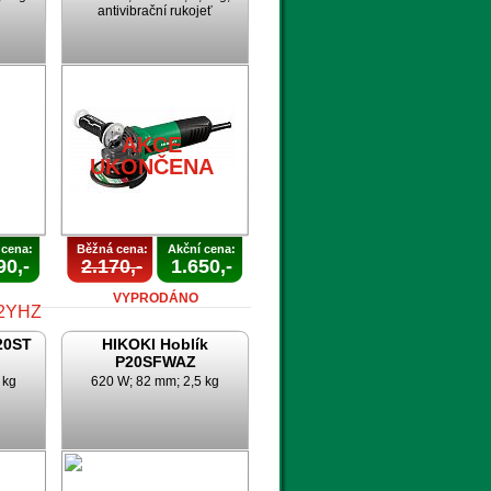
antivibrační rukojeť
A
AKCE
UKONČENA
 cena:
Běžná cena:
Akční cena:
90,-
2.170,-
1.650,-
VYPRODÁNO
20ST
HIKOKI Hoblík
P20SFWAZ
 kg
620 W; 82 mm; 2,5 kg