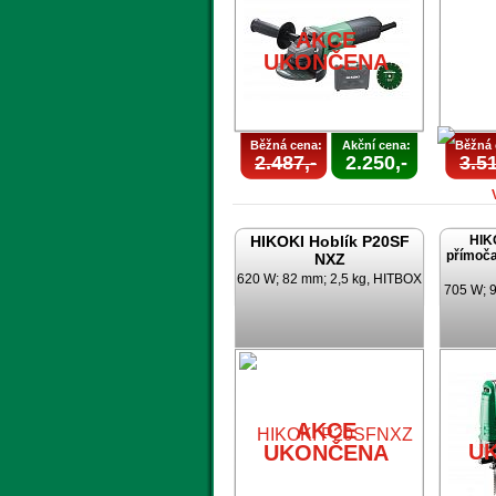
UKONČENA
AKCE
UKONČENA
Běžná cena:
Akční cena:
Běžná 
2.487,-
2.250,-
3.51
HIKOKI Hoblík P20SF
HIK
přímoča
NXZ
620 W; 82 mm; 2,5 kg, HITBOX
705 W; 9
U
AKCE
U
UKONČENA