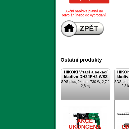
Akční nabídka platná do
odvolání nebo do vyprodání.
Ostatní produkty
HIKOKI Vrtací a sekací
HIKOK
kladivo DH24PH2 WSZ
kladi
SDS-plus; 24 mm; 730 W; 2,7 J;
SDS-plus
2,8 kg
2,8 
AKCE
UKONČENA
U