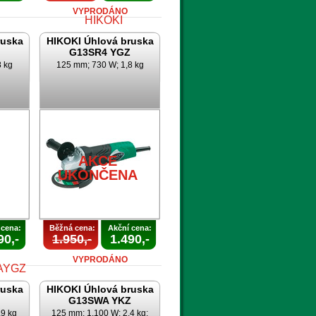
VYPRODÁNO
ruska
HIKOKI Úhlová bruska
G13SR4 YGZ
8 kg
125 mm; 730 W; 1,8 kg
AKCE
UKONČENA
AKCE
UKONČENA
 cena:
Běžná cena:
Akční cena:
90,-
1.950,-
1.490,-
VYPRODÁNO
ruska
HIKOKI Úhlová bruska
G13SWA YKZ
,9 kg
125 mm; 1.100 W; 2,4 kg;