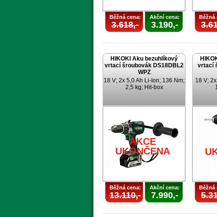
Běžná cena:
Akční cena:
Běžná 
3.618,-
3.190,-
3.61
HIKOKI Aku bezuhlíkový
HIKOK
vrtací šroubovák DS18DBL2
vrtací
WPZ
18 V; 2x 5,0 Ah Li-Ion; 136 Nm;
18 V; 2x
2,5 kg; Hit-box
AKCE
UKONČENA
U
Běžná cena:
Akční cena:
Běžná 
13.110,-
7.990,-
5.31