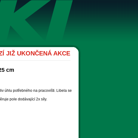
Í JIŽ UKONČENÁ AKCE
25 cm
liv úhlu potřebného na pracovišti. Libela se
je pole dodávající 2x síly.