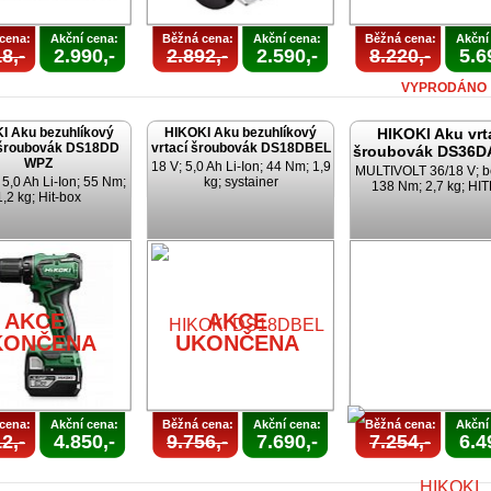
cena:
Akční cena:
Běžná cena:
Akční cena:
Běžná cena:
Akční
8,-
2.990,-
2.892,-
2.590,-
8.220,-
5.6
VYPRODÁNO
I Aku bezuhlíkový
HIKOKI Aku bezuhlíkový
HIKOKI Aku vrt
 šroubovák DS18DD
vrtací šroubovák DS18DBEL
šroubovák DS36D
WPZ
18 V; 5,0 Ah Li-Ion; 44 Nm; 1,9
MULTIVOLT 36/18 V; b
 5,0 Ah Li-Ion; 55 Nm;
kg; systainer
138 Nm; 2,7 kg; HI
1,2 kg; Hit-box
AKCE
AKCE
KONČENA
UKONČENA
cena:
Akční cena:
Běžná cena:
Akční cena:
Běžná cena:
Akční
2,-
4.850,-
9.756,-
7.690,-
7.254,-
6.4