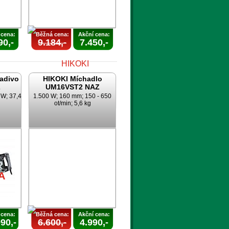
 cena:
Běžná cena:
Akční cena:
90,-
9.184,-
7.450,-
ladivo
HIKOKI Míchadlo
Z
UM16VST2 NAZ
 W; 37,4
1.500 W; 160 mm; 150 - 650
ot/min; 5,6 kg
AKCE
A
UKONČENA
A
 cena:
Běžná cena:
Akční cena:
90,-
6.600,-
4.990,-