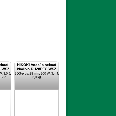
ekací
HIKOKI Vrtací a sekací
2 WSZ
kladivo DH28PEC WSZ
; 3,0 J;
SDS-plus; 28 mm; 900 W; 3,4 J;
 UVP
3,0 kg