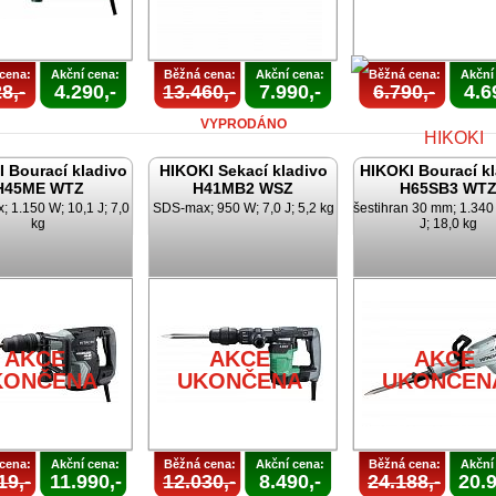
cena:
Akční cena:
Běžná cena:
Akční cena:
Běžná cena:
Akční
8,-
4.290,-
13.460,-
7.990,-
6.790,-
4.6
VYPRODÁNO
 Bourací kladivo
HIKOKI Sekací kladivo
HIKOKI Bourací k
H45ME WTZ
H41MB2 WSZ
H65SB3 WT
 1.150 W; 10,1 J; 7,0
SDS-max; 950 W; 7,0 J; 5,2 kg
šestihran 30 mm; 1.340
kg
J; 18,0 kg
AKCE
UKONČEN
AKCE
AKCE
AKCE
KONČENA
UKONČENA
UKONČEN
cena:
Akční cena:
Běžná cena:
Akční cena:
Běžná cena:
Akční
19,-
11.990,-
12.030,-
8.490,-
24.188,-
20.9