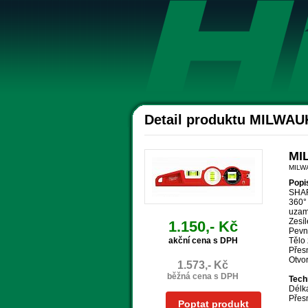
Detail produktu MILWAU
MI
MILW
Popi
SHAR
360° 
uzamk
Zesí
1.150,- Kč
Pevné
akční cena s DPH
Tělo 
Přes
Otvor
1.573,- Kč
běžná cena s DPH
Tech
Délk
Přesn
Poptat produkt