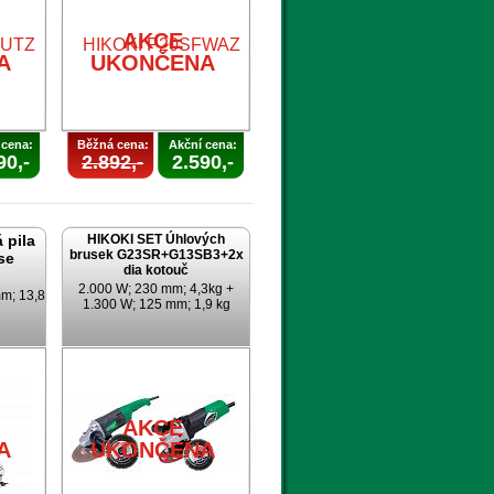
A
AKCE
A
UKONČENA
 cena:
Běžná cena:
Akční cena:
90,-
2.892,-
2.590,-
 pila
HIKOKI SET Úhlových
brusek G23SR+G13SB3+2x
se
dia kotouč
2.000 W; 230 mm; 4,3kg +
m; 13,8
1.300 W; 125 mm; 1,9 kg
AKCE
A
UKONČENA