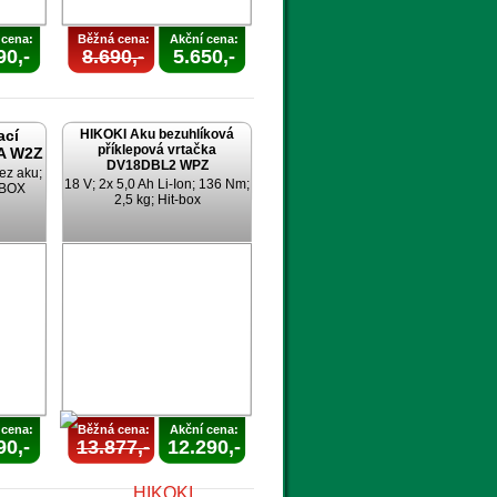
 cena:
Běžná cena:
Akční cena:
90,-
8.690,-
5.650,-
ací
HIKOKI Aku bezuhlíková
příklepová vrtačka
A W2Z
DV18DBL2 WPZ
ez aku;
18 V; 2x 5,0 Ah Li-Ion; 136 Nm;
TBOX
2,5 kg; Hit-box
 cena:
Běžná cena:
Akční cena:
90,-
13.877,-
12.290,-