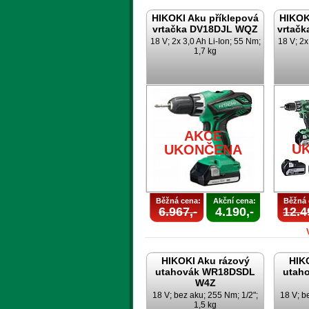
HIKOKI Aku příklepová
HIKOK
vrtačka DV18DJL WQZ
vrtač
18 V; 2x 3,0 Ah Li-Ion; 55 Nm;
18 V; 2x
1,7 kg
AKCE
U
UKONČENA
Běžná cena:
Akční cena:
Běžná 
6.967,-
4.190,-
12.4
HIKOKI Aku rázový
HIK
utahovák WR18DSDL
utah
W4Z
18 V; bez aku; 255 Nm; 1/2";
18 V; b
1,5 kg