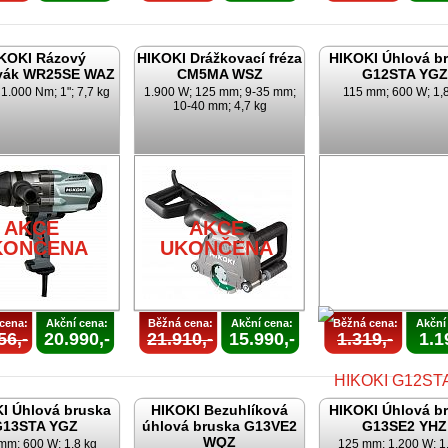
KOKI Rázový
HIKOKI Drážkovací fréza
HIKOKI Úhlová b
vák WR25SE WAZ
CM5MA WSZ
G12STA YGZ
1.000 Nm; 1"; 7,7 kg
1.900 W; 125 mm; 9-35 mm;
115 mm; 600 W; 1,
10-40 mm; 4,7 kg
AKCE
AKCE
KONČENA
UKONČENA
cena:
Akční cena:
Běžná cena:
Akční cena:
Běžná cena:
Akční
56,-
20.990,-
21.910,-
15.990,-
1.319,-
1.1
I Úhlová bruska
HIKOKI Bezuhlíková
HIKOKI Úhlová b
G13STA YGZ
úhlová bruska G13VE2
G13SE2 YHZ
WQZ
mm; 600 W; 1,8 kg
125 mm; 1.200 W; 1