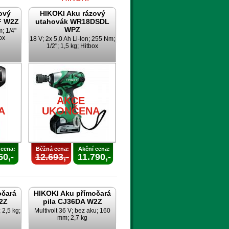
ový
HIKOKI Aku rázový
F W2Z
utahovák WR18DSDL
WPZ
; 1/4"
ox
18 V; 2x 5,0 Ah Li-Ion; 255 Nm;
1/2"; 1,5 kg; Hitbox
AKCE
A
UKONČENA
AKCE
A
UKONČENA
 cena:
Běžná cena:
Akční cena:
50,-
12.693,-
11.790,-
očará
HIKOKI Aku přímočará
2Z
pila CJ36DA W2Z
 2,5 kg;
Multivolt 36 V; bez aku; 160
mm; 2,7 kg