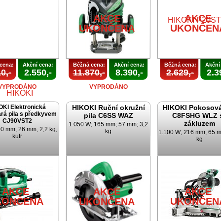
UKONČENA
UKONČEN
AKCE
AKCE
UKONČENA
UKONČEN
cena:
Akční cena:
Běžná cena:
Akční cena:
Běžná cena:
Akční
0,-
2.550,-
11.870,-
8.390,-
2.629,-
2.3
VYPRODÁNO
VYPRODÁNO
OKI Elektronická
HIKOKI Ruční okružní
HIKOKI Pokosová
rá pila s předkyvem
pila C6SS WAZ
C8FSHG WLZ 
CJ90VST2
zákluzem
1.050 W; 165 mm; 57 mm; 3,2
0 mm; 26 mm; 2,2 kg;
kg
1.100 W; 216 mm; 65 m
kufr
kg
AKCE
KONČENA
AKCE
AKCE
AKCE
KONČENA
UKONČEN
UKONČENA