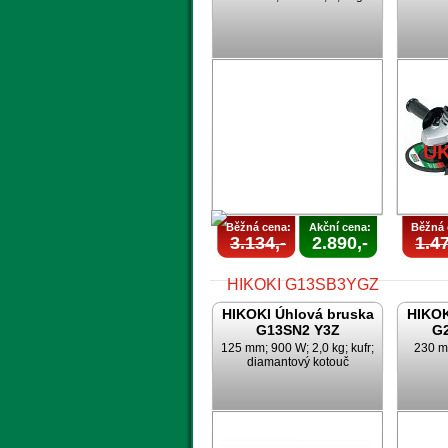
AKCE
UKONČENA
U
Běžná cena:
Akční cena:
Běžná 
3.134,-
2.890,-
1.47
HIKOKI Úhlová bruska
HIKOK
G13SN2 Y3Z
G
125 mm; 900 W; 2,0 kg; kufr;
230 m
diamantový kotouč
AKCE