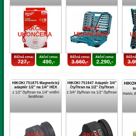
AKCE
AKCE
UKONČENA
UKONČENA
U
Běžná cena:
Akční cena:
Běžná cena:
Akční cena:
Běžná
727,-
490,-
3.660,-
2.290,-
3.9
HIKOKI 751875 Magnetický
HIKOKI 751947 Adaptér 3/4"
HIKOK
adaptér 1/2" na 1/4" HEX
čtyřhran na 1/2" čtyřhran
s
z 1/2" čtyřhran na 1/4" vnitřní
z 3/4" čtyřhran na 1/2" čtyřhran
masiv, d
šestihran
AKCE
AKCE