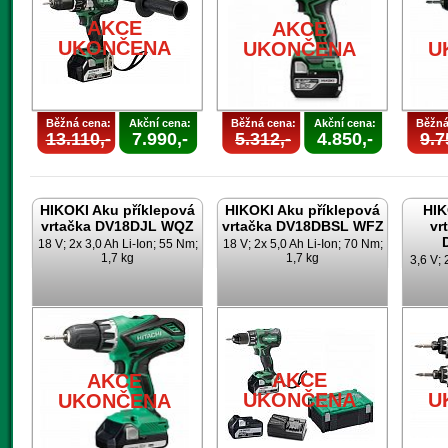
AKCE
AKCE
UKONČENA
UKONČENA
U
Běžná cena:
Akční cena:
Běžná cena:
Akční cena:
Běžná
13.110,-
7.990,-
5.312,-
4.850,-
9.7
HIKOKI Aku příklepová
HIKOKI Aku příklepová
HIK
vrtačka DV18DJL WQZ
vrtačka DV18DBSL WFZ
vr
18 V; 2x 3,0 Ah Li-Ion; 55 Nm;
18 V; 2x 5,0 Ah Li-Ion; 70 Nm;
1,7 kg
1,7 kg
3,6 V; 
AKCE
AKCE
UKONČENA
U
UKONČENA