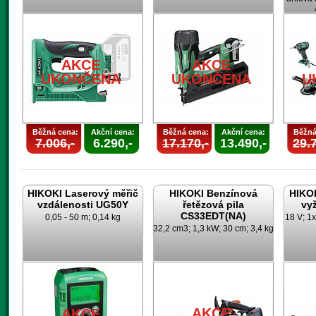
AKCE
AKCE
UKONČENA
UKONČENA
U
Běžná cena:
Akční cena:
Běžná cena:
Akční cena:
Běžná
7.006,-
6.290,-
17.170,-
13.490,-
29.7
HIKOKI Laserový měřič
HIKOKI Benzínová
HIKO
vzdálenosti UG50Y
řetězová pila
vy
CS33EDT(NA)
0,05 - 50 m; 0,14 kg
18 V; 1x
32,2 cm3; 1,3 kW; 30 cm; 3,4 kg
AKCE
AKCE