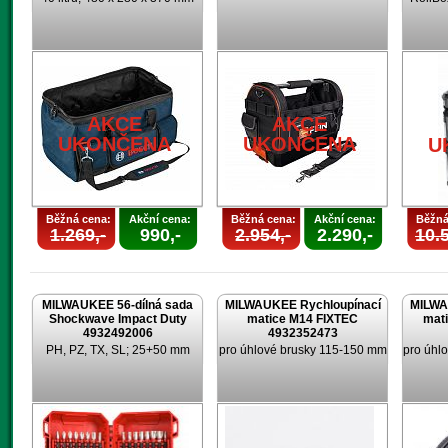
AKCE
AKCE
UKONČENA
UKONČENA
U
Běžná cena:
Akční cena:
Běžná cena:
Akční cena:
Běžná
1.269,-
990,-
2.954,-
2.290,-
10.5
MILWAUKEE 56-dílná sada
MILWAUKEE Rychloupínací
MILWA
Shockwave Impact Duty
matice M14 FIXTEC
mat
4932492006
4932352473
PH, PZ, TX, SL; 25+50 mm
pro úhlové brusky 115-150 mm
pro úhl