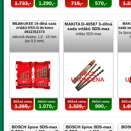
1.733,-
1.290,-
715,-
570,-
1.2
MILWAUKEE 19-dílná sada
MAKITA D-40587 3-dílná
MAKI
vrtáků HSS-G do kovu
sada s
sada vrtáků SDS-max
4932352374
3x špic
vrtáky SDS-max
válcová stopka; 1,0 - 10 mm
(po 0,5 mm)
AKCE
AKCE
UKONČENA
UKONČENA
U
Běžná cena:
Akční cena:
Běžná cena:
Akční cena:
Běžná
1.265,-
1.070,-
1.329,-
990,-
1.6
BOSCH špice SDS-max
BOSCH špice SDS-max
BOSC