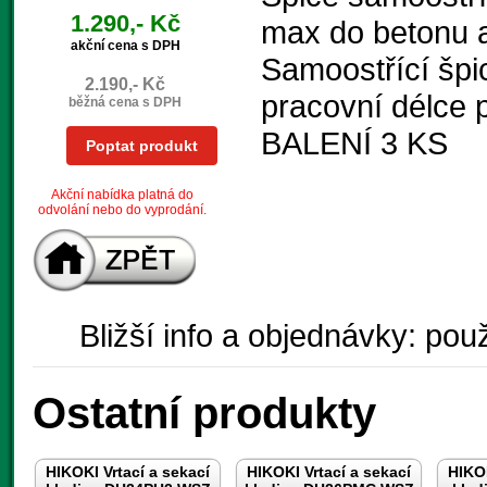
1.290,- Kč
max do betonu a
akční cena s DPH
Samoostřící špic
2.190,- Kč
pracovní délce 
běžná cena s DPH
BALENÍ 3 KS
Poptat produkt
Akční nabídka platná do
odvolání nebo do vyprodání.
Bližší info a objednávky: použ
Ostatní produkty
HIKOKI Vrtací a sekací
HIKOKI Vrtací a sekací
HIKOK