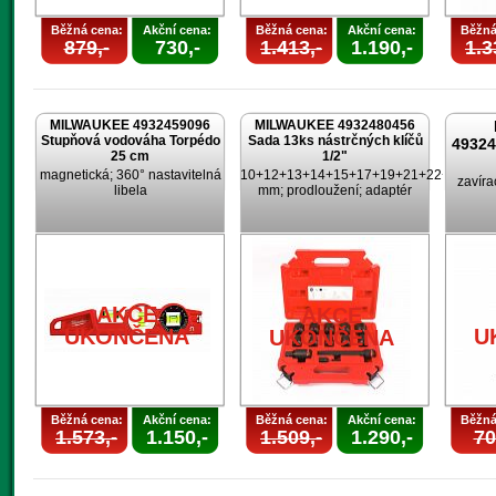
Běžná cena:
Akční cena:
Běžná cena:
Akční cena:
Běžná
879,-
730,-
1.413,-
1.190,-
1.3
MILWAUKEE 4932459096
MILWAUKEE 4932480456
Stupňová vodováha Torpédo
Sada 13ks nástrčných klíčů
4932
25 cm
1/2"
magnetická; 360° nastavitelná
10+12+13+14+15+17+19+21+22+24
zavíra
libela
mm; prodloužení; adaptér
AKCE
AKCE
UKONČENA
U
UKONČENA
Běžná cena:
Akční cena:
Běžná cena:
Akční cena:
Běžná
1.573,-
1.150,-
1.509,-
1.290,-
70