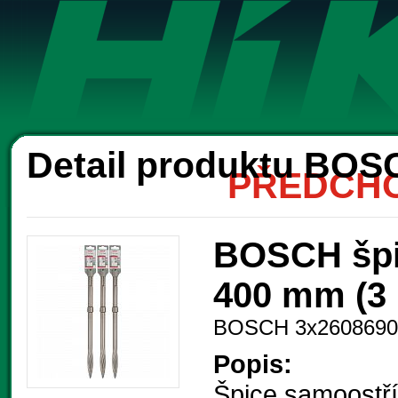
Ak
Detail produktu BOS
PŘEDCHO
BOSCH špi
400 mm (3 
BOSCH 3x2608690
Popis:
Špice samoostří