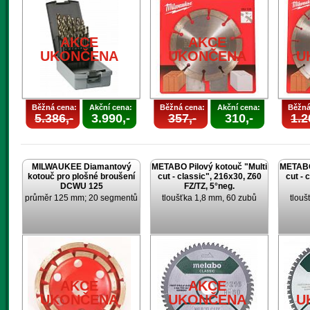
AKCE
AKCE
UKONČENA
UKONČENA
U
Běžná cena:
Akční cena:
Běžná cena:
Akční cena:
Běžná
5.386,-
3.990,-
357,-
310,-
1.2
MILWAUKEE Diamantový
METABO Pilový kotouč "Multi
METABO 
kotouč pro plošné broušení
cut - classic", 216x30, Z60
cut - 
DCWU 125
FZ/TZ, 5°neg.
průměr 125 mm; 20 segmentů
tloušťka 1,8 mm, 60 zubů
tlouš
AKCE
AKCE
UKONČENA
UKONČENA
U