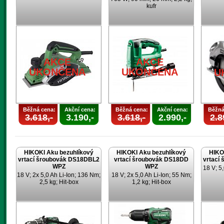
kufr
AKCE
AKCE
UKONČENA
UKONČENA
U
Běžná cena:
Akční cena:
Běžná cena:
Akční cena:
Běžná
3.618,-
3.190,-
3.618,-
2.990,-
2.8
HIKOKI Aku bezuhlíkový
HIKOKI Aku bezuhlíkový
HIKO
vrtací šroubovák DS18DBL2
vrtací šroubovák DS18DD
vrtací
WPZ
WPZ
18 V; 5,
18 V; 2x 5,0 Ah Li-Ion; 136 Nm;
18 V; 2x 5,0 Ah Li-Ion; 55 Nm;
2,5 kg; Hit-box
1,2 kg; Hit-box