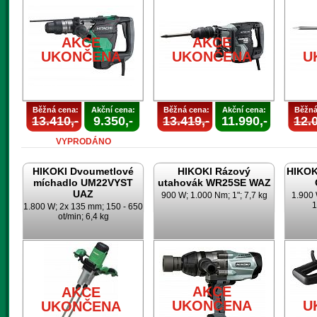
AKCE
AKCE
UKONČENA
UKONČENA
U
Běžná cena:
Akční cena:
Běžná cena:
Akční cena:
Běžná
13.410,-
9.350,-
13.419,-
11.990,-
12.0
VYPRODÁNO
HIKOKI Dvoumetlové
HIKOKI Rázový
HIKOK
míchadlo UM22VYST
utahovák WR25SE WAZ
UAZ
900 W; 1.000 Nm; 1"; 7,7 kg
1.900 
1
1.800 W; 2x 135 mm; 150 - 650
ot/min; 6,4 kg
AKCE
AKCE
UKONČENA
U
UKONČENA