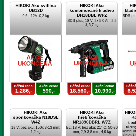
HIKOKI Aku svítílna
HIKOKI Aku
HI
UB12D
kombinované kladivo
klad
DH18DBL WPZ
9,6 - 12V; 0,2 kg
SDS-plus
SDS-plus; 18 V; 2x 5,0 Ah; 2,2
J; 3,7 kg
AKCE
AKCE
UKONČENA
UKONČENA
U
Běžná cena:
Akční cena:
Běžná cena:
Akční cena:
Běžná
1.286,-
590,-
18.560,-
10.990,-
6.5
HIKOKI Aku
HIKOKI Aku
HIKOK
sponkovačka N18DSL
hřebíkovačka
K
W4Z
NR1890DBRL W7Z
šrou
rázov
18 V; bez aku; 150x 3-13 mm;
BL; 18 V; bez aku; 21° O; 50-90
kombi k
1,2 kg
mm; 2,9-3,8 mm; 4,9 kg
úhlová 