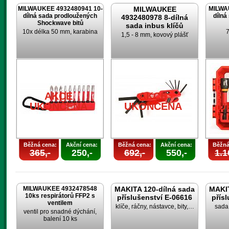
MILWAUKEE 4932480941 10-
MILWAUKEE
MILWA
dílná sada prodloužených
dílná
4932480978 8-dílná
Shockwave bitů
sada inbus klíčů
10x délka 50 mm, karabina
7
1,5 - 8 mm, kovový plášť
AKCE
AKCE
UKONČENA
UKONČENA
U
Běžná cena:
Akční cena:
Běžná cena:
Akční cena:
Běžná
365,-
250,-
692,-
550,-
1.1
MILWAUKEE 4932478548
MAKITA 120-dílná sada
MAKIT
10ks respirátorů FFP2 s
příslušenství E-06616
přís
ventilem
klíče, ráčny, nástavce, bity,…
sada 
ventil pro snadné dýchání,
balení 10 ks