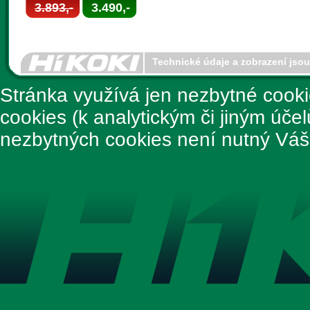
3.893,-
3.490,-
Technické údaje a zobrazení jso
Stránka využívá jen nezbytné cook
cookies (k analytickým či jiným úče
nezbytných cookies není nutný Váš