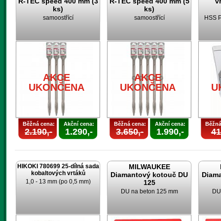
R-TEC speed 400 mm (3
R-TEC speed 400 mm (5
v
ks)
ks)
samoostřící
samoostřící
HSS P
AKCE
AKCE
UKONČENA
UKONČENA
U
Běžná cena:
Akční cena:
Běžná cena:
Akční cena:
Běžná
2.190,-
1.290,-
3.650,-
1.990,-
41
HIKOKI 780699 25-dílná sada
MILWAUKEE
kobaltových vrtáků
Diamantový kotouč DU
Diam
1,0 - 13 mm (po 0,5 mm)
125
DU na beton 125 mm
DU