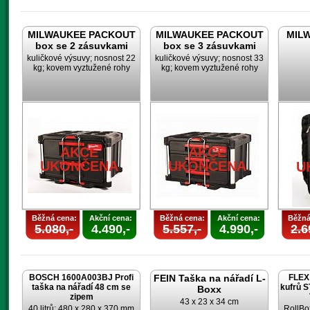
MILWAUKEE PACKOUT
MILWAUKEE PACKOUT
MILW
box se 2 zásuvkami
box se 3 zásuvkami
kuličkové výsuvy; nosnost 22
kuličkové výsuvy; nosnost 33
kg; kovem vyztužené rohy
kg; kovem vyztužené rohy
AKCE
AKCE
UKONČENA
UKONČENA
U
Běžná cena:
Akční cena:
Běžná cena:
Akční cena:
Běžná
5.080,-
4.490,-
5.557,-
4.990,-
2.6
BOSCH 1600A003BJ Profi
FEIN Taška na nářadí L-
FLEX 
taška na nářadí 48 cm se
kufrů 
Boxx
zipem
43 x 23 x 34 cm
40 litrů; 480 x 280 x 370 mm
RollBo