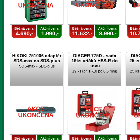
UKONČENA
U
UKONČENA
Běžná cena:
Akční cena:
Běžná cena:
Akční cena:
Běžná
4.690,-
1.990,-
11.632,-
8.990,-
10.7
HIKOKI 751006 adaptér
DIAGER 775D - sada
DIA
SDS-max na SDS-plus
19ks vrtáků HSS-R do
25ks
kovu
SDS-max - SDS-plus
19 ks (pr. 1 -10 po 0,5 mm)
25 ks 
AKCE
AKCE
UKONČENA
UKONČENA
U
Běžná cena:
Akční cena:
Běžná cena:
Akční cena:
Běžná