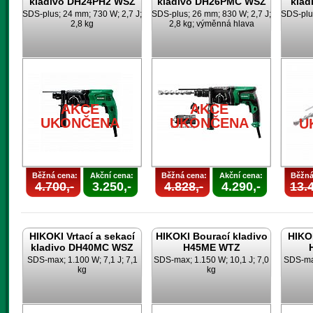
kladivo DH24PH2 WSZ
kladivo DH26PMC WSZ
klad
SDS-plus; 24 mm; 730 W; 2,7 J;
SDS-plus; 26 mm; 830 W; 2,7 J;
SDS-plus
2,8 kg
2,8 kg; výměnná hlava
AKCE
AKCE
UKONČENA
UKONČENA
U
Běžná cena:
Akční cena:
Běžná cena:
Akční cena:
Běžná
4.700,-
3.250,-
4.828,-
4.290,-
13.4
HIKOKI Vrtací a sekací
HIKOKI Bourací kladivo
HIKOK
kladivo DH40MC WSZ
H45ME WTZ
SDS-max; 1.100 W; 7,1 J; 7,1
SDS-max; 1.150 W; 10,1 J; 7,0
SDS-max
kg
kg