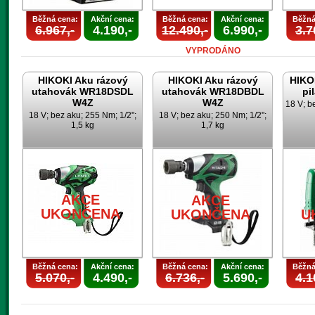
Běžná cena:
Akční cena:
Běžná cena:
Akční cena:
Běžná
6.967,-
4.190,-
12.490,-
6.990,-
3.7
VYPRODÁNO
HIKOKI Aku rázový
HIKOKI Aku rázový
HIKO
utahovák WR18DSDL
utahovák WR18DBDL
pi
W4Z
W4Z
18 V; b
18 V; bez aku; 255 Nm; 1/2";
18 V; bez aku; 250 Nm; 1/2";
1,5 kg
1,7 kg
AKCE
AKCE
UKONČENA
UKONČENA
U
Běžná cena:
Akční cena:
Běžná cena:
Akční cena:
Běžná
5.070,-
4.490,-
6.736,-
5.690,-
4.1