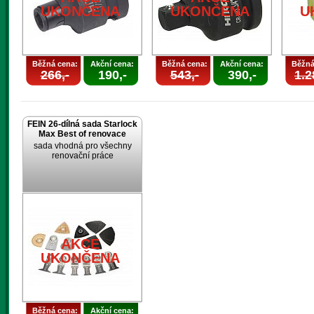
UKONČENA
UKONČENA
U
Běžná cena:
Akční cena:
Běžná cena:
Akční cena:
Běžná
266,-
190,-
543,-
390,-
1.2
FEIN 26-dílná sada Starlock
Max Best of renovace
sada vhodná pro všechny
renovační práce
AKCE
UKONČENA
Běžná cena:
Akční cena: