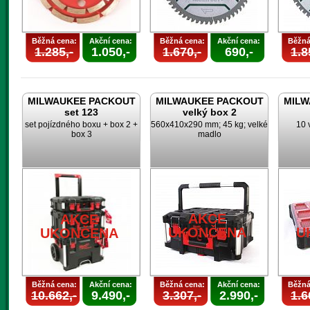
Běžná cena:
Akční cena:
Běžná cena:
Akční cena:
Běžná
1.285,-
1.050,-
1.670,-
690,-
1.8
MILWAUKEE PACKOUT
MILWAUKEE PACKOUT
MILW
set 123
velký box 2
set pojízdného boxu + box 2 +
560x410x290 mm; 45 kg; velké
10 
box 3
madlo
AKCE
AKCE
UKONČENA
U
UKONČENA
Běžná cena:
Akční cena:
Běžná cena:
Akční cena:
Běžná
10.662,-
9.490,-
3.307,-
2.990,-
1.6