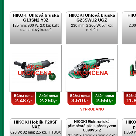
HIKOKI Úhlová bruska
HIKOKI Úhlová bruska
HIK
G13SN2 Y3Z
G23SWU2 UGZ
125 mm; 900 W; 2,0 kg; kufr;
230 mm; 2.200 W; 5,4 kg;
2.00
diamantový kotouč
rozběh
AKCE
AKCE
UKONČENA
UKONČENA
U
Běžná cena:
Akční cena:
Běžná cena:
Akční cena:
Běžná
2.487,-
2.250,-
3.510,-
2.550,-
11.8
VYPRODÁNO
HIKOKI Hoblík P20SF
HIKOKI Elektronická
HIKO
přímočará pila s předkyvem
NXZ
p
CJ90VST2
620 W; 82 mm; 2,5 kg, HITBOX
1.050 
705 W; 90 mm; 26 mm; 2,2 kg;