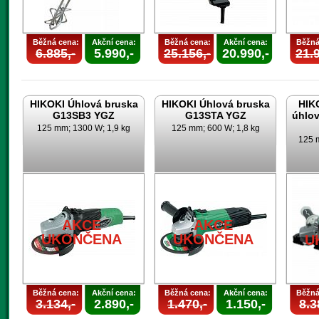
Běžná cena:
Akční cena:
Běžná cena:
Akční cena:
Běžná
6.885,-
5.990,-
25.156,-
20.990,-
21.9
HIKOKI Úhlová bruska
HIKOKI Úhlová bruska
HIK
G13SB3 YGZ
G13STA YGZ
úhlo
125 mm; 1300 W; 1,9 kg
125 mm; 600 W; 1,8 kg
125 m
AKCE
AKCE
UKONČENA
UKONČENA
U
Běžná cena:
Akční cena:
Běžná cena:
Akční cena:
Běžná
3.134,-
2.890,-
1.470,-
1.150,-
8.3