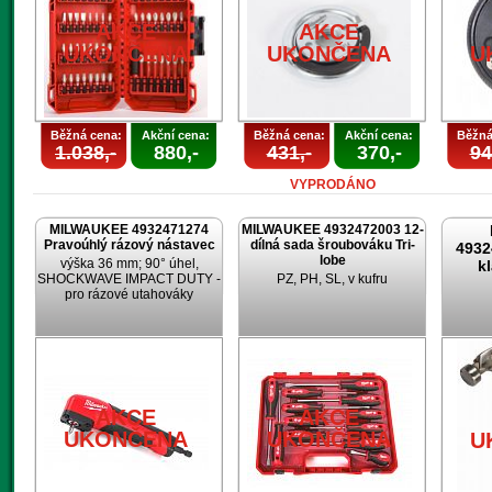
AKCE
AKCE
UKONČENA
UKONČENA
U
Běžná cena:
Akční cena:
Běžná cena:
Akční cena:
Běžná
1.038,-
880,-
431,-
370,-
94
VYPRODÁNO
MILWAUKEE 4932471274
MILWAUKEE 4932472003 12-
Pravoúhlý rázový nástavec
dílná sada šroubováku Tri-
4932
lobe
výška 36 mm; 90° úhel,
k
SHOCKWAVE IMPACT DUTY -
PZ, PH, SL, v kufru
pro rázové utahováky
AKCE
AKCE
UKONČENA
UKONČENA
U