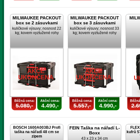
MILWAUKEE PACKOUT
MILWAUKEE PACKOUT
MILW
box se 2 zásuvkami
box se 3 zásuvkami
kuličkové výsuvy; nosnost 22
kuličkové výsuvy; nosnost 33
kg; kovem vyztužené rohy
kg; kovem vyztužené rohy
AKCE
AKCE
UKONČENA
UKONČENA
U
Běžná cena:
Akční cena:
Běžná cena:
Akční cena:
Běžná
5.080,-
4.490,-
5.557,-
4.990,-
2.6
BOSCH 1600A003BJ Profi
FEIN Taška na nářadí L-
FLEX 
taška na nářadí 48 cm se
kufrů 
Boxx
zipem
43 x 23 x 34 cm