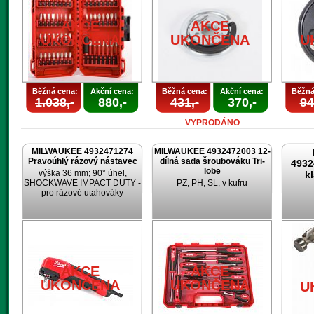
AKCE
AKCE
UKONČENA
UKONČENA
U
Běžná cena:
Akční cena:
Běžná cena:
Akční cena:
Běžná
1.038,-
880,-
431,-
370,-
94
VYPRODÁNO
MILWAUKEE 4932471274
MILWAUKEE 4932472003 12-
Pravoúhlý rázový nástavec
dílná sada šroubováku Tri-
4932
lobe
výška 36 mm; 90° úhel,
k
SHOCKWAVE IMPACT DUTY -
PZ, PH, SL, v kufru
pro rázové utahováky
AKCE
AKCE
UKONČENA
UKONČENA
U