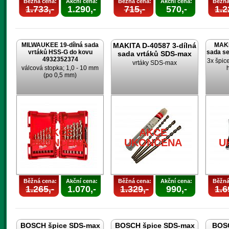
Běžná cena:
Akční cena:
Běžná cena:
Akční cena:
Běžná
1.733,-
1.290,-
715,-
570,-
1.2
MILWAUKEE 19-dílná sada
MAKITA D-40587 3-dílná
MAKI
vrtáků HSS-G do kovu
sada s
sada vrtáků SDS-max
4932352374
3x špic
vrtáky SDS-max
válcová stopka; 1,0 - 10 mm
(po 0,5 mm)
AKCE
AKCE
UKONČENA
UKONČENA
U
Běžná cena:
Akční cena:
Běžná cena:
Akční cena:
Běžná
1.265,-
1.070,-
1.329,-
990,-
1.6
BOSCH špice SDS-max
BOSCH špice SDS-max
BOSC