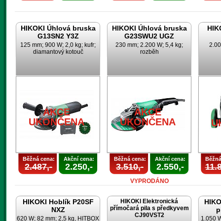
HIKOKI Úhlová bruska
HIKOKI Úhlová bruska
HIK
G13SN2 Y3Z
G23SWU2 UGZ
125 mm; 900 W; 2,0 kg; kufr;
230 mm; 2.200 W; 5,4 kg;
2.00
diamantový kotouč
rozběh
AKCE
AKCE
UKONČENA
UKONČENA
U
Běžná cena:
Akční cena:
Běžná cena:
Akční cena:
Běžná
2.487,-
2.250,-
3.510,-
2.550,-
11.8
VYPRODÁNO
HIKOKI Hoblík P20SF
HIKOKI Elektronická
HIKO
přímočará pila s předkyvem
NXZ
p
CJ90VST2
620 W; 82 mm; 2,5 kg, HITBOX
1.050 