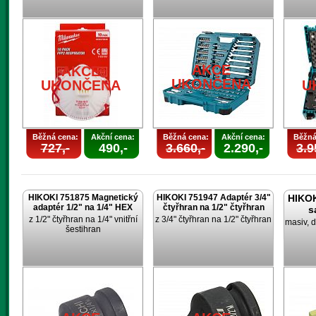
AKCE
AKCE
UKONČENA
UKONČENA
U
Běžná cena:
Akční cena:
Běžná cena:
Akční cena:
Běžná
727,-
490,-
3.660,-
2.290,-
3.9
HIKOKI 751875 Magnetický
HIKOKI 751947 Adaptér 3/4"
HIKOK
adaptér 1/2" na 1/4" HEX
čtyřhran na 1/2" čtyřhran
s
z 1/2" čtyřhran na 1/4" vnitřní
z 3/4" čtyřhran na 1/2" čtyřhran
masiv, d
šestihran