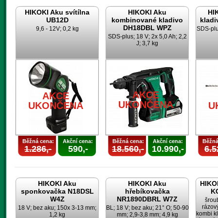
HIKOKI Aku svítílna
HIKOKI Aku
HI
UB12D
kombinované kladivo
klad
DH18DBL WPZ
9,6 - 12V; 0,2 kg
SDS-plus
SDS-plus; 18 V; 2x 5,0 Ah; 2,2
J; 3,7 kg
AKCE
AKCE
UKONČENA
UKONČENA
U
Běžná cena:
Akční cena:
Běžná cena:
Akční cena:
Běžná
1.286,-
590,-
18.560,-
10.990,-
6.5
HIKOKI Aku
HIKOKI Aku
HIKOK
sponkovačka N18DSL
hřebíkovačka
K
W4Z
NR1890DBRL W7Z
šrou
rázov
18 V; bez aku; 150x 3-13 mm;
BL; 18 V; bez aku; 21° O; 50-90
kombi k
1,2 kg
mm; 2,9-3,8 mm; 4,9 kg