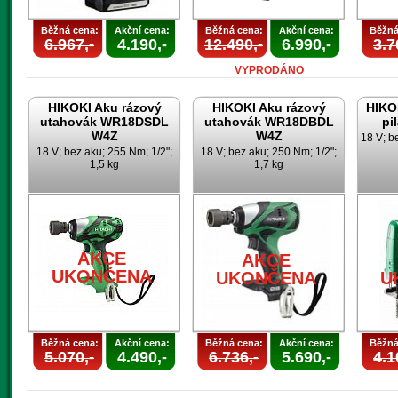
Běžná cena:
Akční cena:
Běžná cena:
Akční cena:
Běžná
6.967,-
4.190,-
12.490,-
6.990,-
3.7
VYPRODÁNO
HIKOKI Aku rázový
HIKOKI Aku rázový
HIKO
utahovák WR18DSDL
utahovák WR18DBDL
pi
W4Z
W4Z
18 V; b
18 V; bez aku; 255 Nm; 1/2";
18 V; bez aku; 250 Nm; 1/2";
1,5 kg
1,7 kg
AKCE
AKCE
UKONČENA
UKONČENA
U
Běžná cena:
Akční cena:
Běžná cena:
Akční cena:
Běžná
5.070,-
4.490,-
6.736,-
5.690,-
4.1