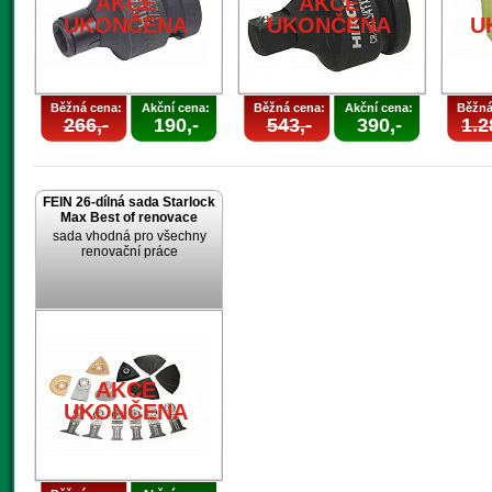
AKCE
AKCE
UKONČENA
UKONČENA
U
Běžná cena:
Akční cena:
Běžná cena:
Akční cena:
Běžná
266,-
190,-
543,-
390,-
1.2
FEIN 26-dílná sada Starlock
Max Best of renovace
sada vhodná pro všechny
renovační práce
AKCE
UKONČENA