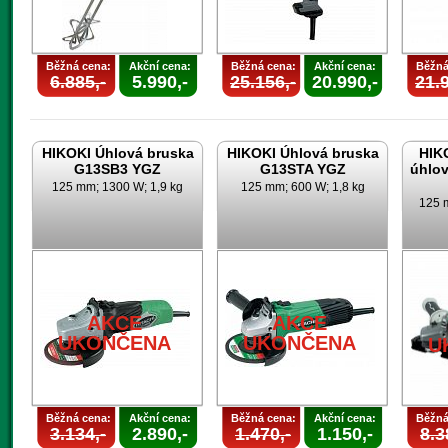
Běžná cena:
Akční cena:
Běžná cena:
Akční cena:
Běžná
6.885,-
5.990,-
25.156,-
20.990,-
21.9
HIKOKI Úhlová bruska
HIKOKI Úhlová bruska
HIK
G13SB3 YGZ
G13STA YGZ
úhlo
125 mm; 1300 W; 1,9 kg
125 mm; 600 W; 1,8 kg
125 m
AKCE
AKCE
UKONČENA
UKONČENA
U
Běžná cena:
Akční cena:
Běžná cena:
Akční cena:
Běžná
3.134,-
2.890,-
1.470,-
1.150,-
8.3