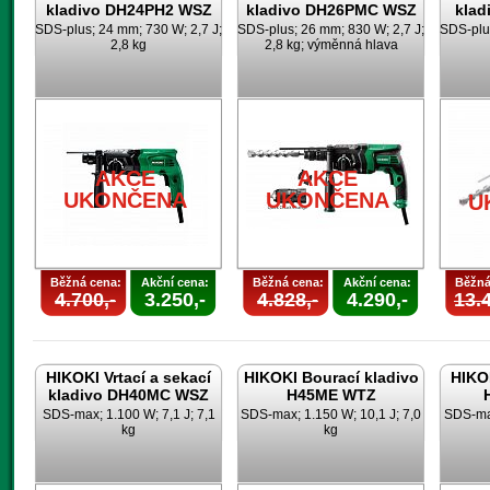
kladivo DH24PH2 WSZ
kladivo DH26PMC WSZ
klad
SDS-plus; 24 mm; 730 W; 2,7 J;
SDS-plus; 26 mm; 830 W; 2,7 J;
SDS-plus
2,8 kg
2,8 kg; výměnná hlava
AKCE
AKCE
UKONČENA
UKONČENA
U
Běžná cena:
Akční cena:
Běžná cena:
Akční cena:
Běžná
4.700,-
3.250,-
4.828,-
4.290,-
13.4
HIKOKI Vrtací a sekací
HIKOKI Bourací kladivo
HIKOK
kladivo DH40MC WSZ
H45ME WTZ
SDS-max; 1.100 W; 7,1 J; 7,1
SDS-max; 1.150 W; 10,1 J; 7,0
SDS-max
kg
kg