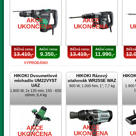
AKCE
AKCE
UKONČENA
UKONČENA
U
Běžná cena:
Akční cena:
Běžná cena:
Akční cena:
Běžná
13.410,-
9.350,-
13.419,-
11.990,-
12.0
VYPRODÁNO
HIKOKI Dvoumetlové
HIKOKI Rázový
HIKOK
míchadlo UM22VYST
utahovák WR25SE WAZ
UAZ
900 W; 1.000 Nm; 1"; 7,7 kg
1.900 
1
1.800 W; 2x 135 mm; 150 - 650
ot/min; 6,4 kg
AKCE
AKCE
UKONČENA
U
UKONČENA