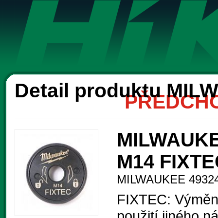
Ak
Detail produktu MI
PŘEDCHO
MILWAUKEE
M14 FIXTE
MILWAUKEE 4932
FIXTEC: Výměna
použití jiného ná