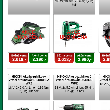
705 W; 90 mm; 26 mm; 2,2 kg;
kufr
AKCE
AKCE
UKONČENA
UKONČENA
U
Běžná cena:
Akční cena:
Běžná cena:
Akční cena:
Běžná
3.618,-
3.190,-
3.618,-
2.990,-
2.8
HIKOKI Aku bezuhlíkový
HIKOKI Aku bezuhlíkový
HIKO
vrtací šroubovák DS18DBL2
vrtací šroubovák DS18DD
vrtací
WPZ
WPZ
18 V; 5,
18 V; 2x 5,0 Ah Li-Ion; 136 Nm;
18 V; 2x 5,0 Ah Li-Ion; 55 Nm;
2,5 kg; Hit-box
1,2 kg; Hit-box