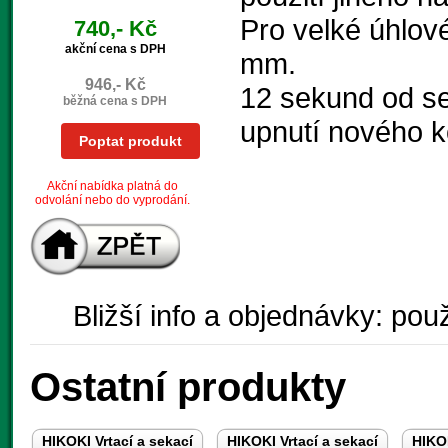
Pro velké úhlov
740,- Kč
akční cena s DPH
mm.
946,- Kč
12 sekund od s
běžná cena s DPH
upnutí nového k
Poptat produkt
Akční nabídka platná do
odvolání nebo do vyprodání.
Bližší info a objednávky: použ
Ostatní produkty
HIKOKI Vrtací a sekací
HIKOKI Vrtací a sekací
HIKOK