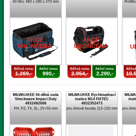
40 litrů; 480 x 280 x 370 mm
RollBo
AKCE
AKCE
UKONČENA
UKONČENA
U
Běžná cena:
Akční cena:
Běžná cena:
Akční cena:
Běžná
1.269,-
990,-
2.954,-
2.290,-
10.5
MILWAUKEE 56-dílná sada
MILWAUKEE Rychloupínací
MILWA
Shockwave Impact Duty
matice M14 FIXTEC
mat
4932492006
4932352473
PH, PZ, TX, SL; 25+50 mm
pro úhlové brusky 115-150 mm
pro úhl