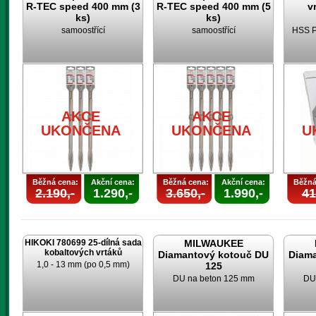
R-TEC speed 400 mm (3
R-TEC speed 400 mm (5
v
ks)
ks)
samoostřící
samoostřící
HSS P
AKCE
AKCE
UKONČENA
UKONČENA
U
Běžná cena:
Akční cena:
Běžná cena:
Akční cena:
Běžná
2.190,-
1.290,-
3.650,-
1.990,-
41
HIKOKI 780699 25-dílná sada
MILWAUKEE
kobaltových vrtáků
Diamantový kotouč DU
Diam
1,0 - 13 mm (po 0,5 mm)
125
DU na beton 125 mm
DU