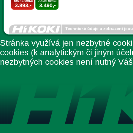
Běžná cena:
Akční cena:
3.893,-
3.490,-
Technické údaje a zobrazení jso
Stránka využívá jen nezbytné cook
cookies (k analytickým či jiným úče
nezbytných cookies není nutný Váš