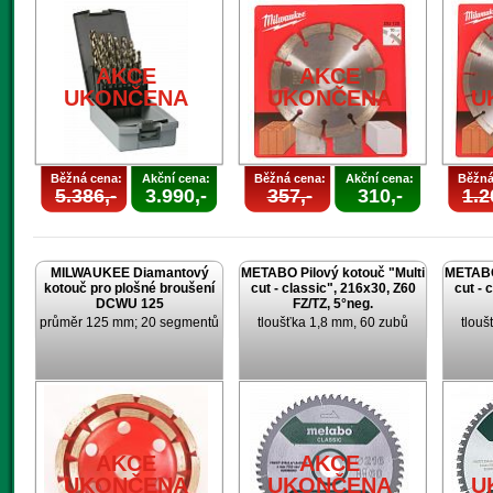
AKCE
AKCE
UKONČENA
UKONČENA
U
Běžná cena:
Akční cena:
Běžná cena:
Akční cena:
Běžná
5.386,-
3.990,-
357,-
310,-
1.2
MILWAUKEE Diamantový
METABO Pilový kotouč "Multi
METABO 
kotouč pro plošné broušení
cut - classic", 216x30, Z60
cut - 
DCWU 125
FZ/TZ, 5°neg.
průměr 125 mm; 20 segmentů
tloušťka 1,8 mm, 60 zubů
tlouš
AKCE
AKCE
UKONČENA
UKONČENA
U