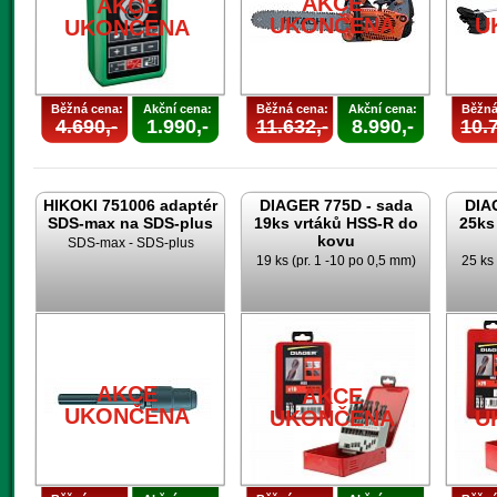
AKCE
AKCE
UKONČENA
U
UKONČENA
Běžná cena:
Akční cena:
Běžná cena:
Akční cena:
Běžná
4.690,-
1.990,-
11.632,-
8.990,-
10.7
HIKOKI 751006 adaptér
DIAGER 775D - sada
DIA
SDS-max na SDS-plus
19ks vrtáků HSS-R do
25ks
kovu
SDS-max - SDS-plus
19 ks (pr. 1 -10 po 0,5 mm)
25 ks 
AKCE
AKCE
UKONČENA
UKONČENA
U