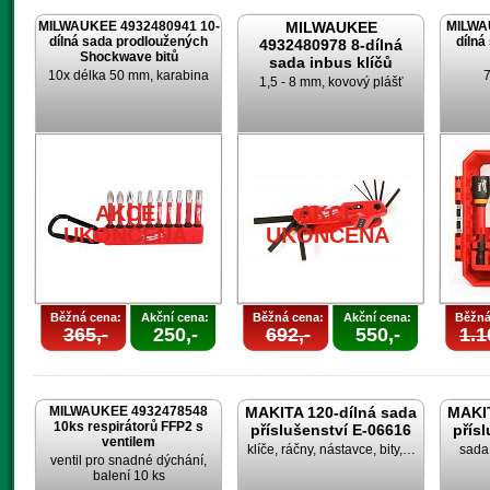
MILWAUKEE 4932480941 10-
MILWAUKEE
MILWA
dílná sada prodloužených
dílná
4932480978 8-dílná
Shockwave bitů
sada inbus klíčů
10x délka 50 mm, karabina
7
1,5 - 8 mm, kovový plášť
AKCE
AKCE
UKONČENA
UKONČENA
U
Běžná cena:
Akční cena:
Běžná cena:
Akční cena:
Běžná
365,-
250,-
692,-
550,-
1.1
MILWAUKEE 4932478548
MAKITA 120-dílná sada
MAKIT
10ks respirátorů FFP2 s
příslušenství E-06616
přís
ventilem
klíče, ráčny, nástavce, bity,…
sada 
ventil pro snadné dýchání,
balení 10 ks