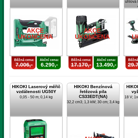
úhlová 
AKCE
AKCE
UKONČENA
UKONČENA
U
Běžná cena:
Akční cena:
Běžná cena:
Akční cena:
Běžná
7.006,-
6.290,-
17.170,-
13.490,-
29.7
HIKOKI Laserový měřič
HIKOKI Benzínová
HIKO
vzdálenosti UG50Y
řetězová pila
vy
CS33EDT(NA)
0,05 - 50 m; 0,14 kg
18 V; 1x
32,2 cm3; 1,3 kW; 30 cm; 3,4 kg