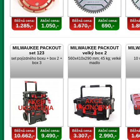
Běžná cena:
Akční cena:
Běžná cena:
Akční cena:
Běžná
1.285,-
1.050,-
1.670,-
690,-
1.8
MILWAUKEE PACKOUT
MILWAUKEE PACKOUT
MILW
set 123
velký box 2
set pojízdného boxu + box 2 +
560x410x290 mm; 45 kg; velké
10 
box 3
madlo
AKCE
AKCE
UKONČENA
U
UKONČENA
Běžná cena:
Akční cena:
Běžná cena:
Akční cena:
Běžná
10.662,-
9.490,-
3.307,-
2.990,-
1.6