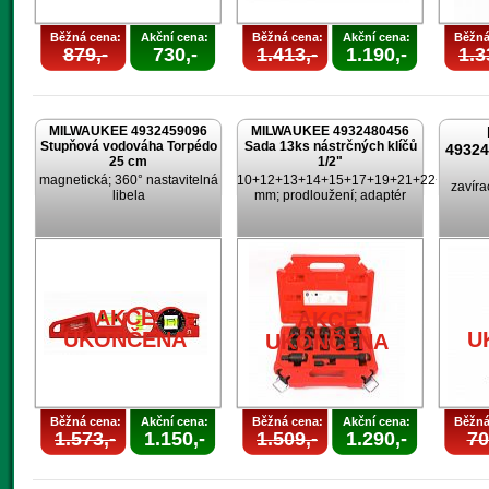
Běžná cena:
Akční cena:
Běžná cena:
Akční cena:
Běžná
879,-
730,-
1.413,-
1.190,-
1.3
MILWAUKEE 4932459096
MILWAUKEE 4932480456
Stupňová vodováha Torpédo
Sada 13ks nástrčných klíčů
4932
25 cm
1/2"
magnetická; 360° nastavitelná
10+12+13+14+15+17+19+21+22+24
zavíra
libela
mm; prodloužení; adaptér
AKCE
AKCE
UKONČENA
U
UKONČENA
Běžná cena:
Akční cena:
Běžná cena:
Akční cena:
Běžná
1.573,-
1.150,-
1.509,-
1.290,-
70