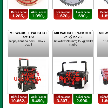
Běžná cena:
Akční cena:
Běžná cena:
Akční cena:
Běžná
1.285,-
1.050,-
1.670,-
690,-
1.8
MILWAUKEE PACKOUT
MILWAUKEE PACKOUT
MILW
set 123
velký box 2
set pojízdného boxu + box 2 +
560x410x290 mm; 45 kg; velké
10 
box 3
madlo
AKCE
AKCE
UKONČENA
U
UKONČENA
Běžná cena:
Akční cena:
Běžná cena:
Akční cena:
Běžná
10.662,-
9.490,-
3.307,-
2.990,-
1.6