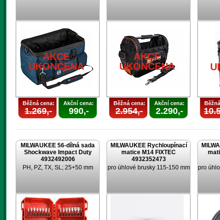
AKCE
AKCE
UKONČENA
UKONČENA
U
Běžná cena:
Akční cena:
Běžná cena:
Akční cena:
Běžná
1.269,-
990,-
2.954,-
2.290,-
10.5
MILWAUKEE 56-dílná sada
MILWAUKEE Rychloupínací
MILWA
Shockwave Impact Duty
matice M14 FIXTEC
mat
4932492006
4932352473
PH, PZ, TX, SL; 25+50 mm
pro úhlové brusky 115-150 mm
pro úhl