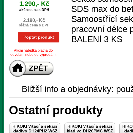
1.290,- Kč
SDS max do bet
akční cena s DPH
Samoostřící seká
2.190,- Kč
běžná cena s DPH
pracovní délce 
BALENÍ 3 KS
Poptat produkt
Akční nabídka platná do
odvolání nebo do vyprodání.
Bližší info a objednávky: použ
Ostatní produkty
HIKOKI Vrtací a sekací
HIKOKI Vrtací a sekací
HIKOK
kladivo DH24PH2 WSZ
kladivo DH26PMC WSZ
klad