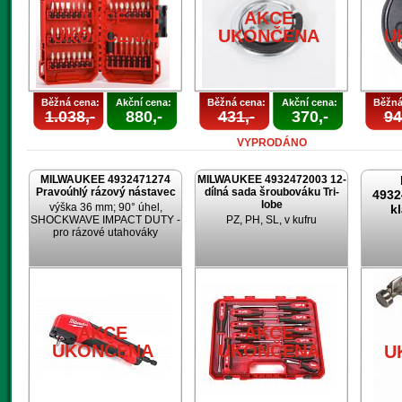
AKCE
AKCE
UKONČENA
UKONČENA
U
Běžná cena:
Akční cena:
Běžná cena:
Akční cena:
Běžná
1.038,-
880,-
431,-
370,-
94
VYPRODÁNO
MILWAUKEE 4932471274
MILWAUKEE 4932472003 12-
Pravoúhlý rázový nástavec
dílná sada šroubováku Tri-
4932
lobe
výška 36 mm; 90° úhel,
k
SHOCKWAVE IMPACT DUTY -
PZ, PH, SL, v kufru
pro rázové utahováky
AKCE
AKCE
UKONČENA
UKONČENA
U