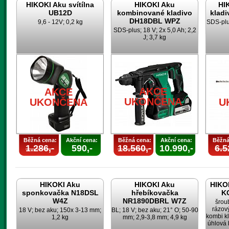
HIKOKI Aku svítílna
HIKOKI Aku
HI
UB12D
kombinované kladivo
klad
DH18DBL WPZ
9,6 - 12V; 0,2 kg
SDS-plus
SDS-plus; 18 V; 2x 5,0 Ah; 2,2
J; 3,7 kg
AKCE
AKCE
UKONČENA
UKONČENA
U
Běžná cena:
Akční cena:
Běžná cena:
Akční cena:
Běžná
1.286,-
590,-
18.560,-
10.990,-
6.5
HIKOKI Aku
HIKOKI Aku
HIKOK
sponkovačka N18DSL
hřebíkovačka
K
W4Z
NR1890DBRL W7Z
šrou
rázov
18 V; bez aku; 150x 3-13 mm;
BL; 18 V; bez aku; 21° O; 50-90
kombi k
1,2 kg
mm; 2,9-3,8 mm; 4,9 kg
úhlová 