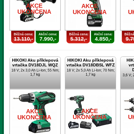
AKCE
AKCE
UKONČENA
UKONČENA
U
Běžná cena:
Akční cena:
Běžná cena:
Akční cena:
Běžná
13.110,-
7.990,-
5.312,-
4.850,-
9.7
HIKOKI Aku příklepová
HIKOKI Aku příklepová
HIK
vrtačka DV18DJL WQZ
vrtačka DV18DBSL WFZ
vr
18 V; 2x 3,0 Ah Li-Ion; 55 Nm;
18 V; 2x 5,0 Ah Li-Ion; 70 Nm;
1,7 kg
1,7 kg
3,6 V; 
AKCE
AKCE
UKONČENA
U
UKONČENA