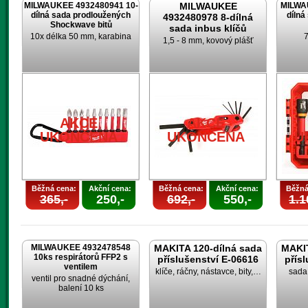
MILWAUKEE 4932480941 10-
MILWAUKEE
MILWA
dílná sada prodloužených
dílná
4932480978 8-dílná
Shockwave bitů
sada inbus klíčů
10x délka 50 mm, karabina
7
1,5 - 8 mm, kovový plášť
AKCE
AKCE
UKONČENA
UKONČENA
U
Běžná cena:
Akční cena:
Běžná cena:
Akční cena:
Běžná
365,-
250,-
692,-
550,-
1.1
MILWAUKEE 4932478548
MAKITA 120-dílná sada
MAKIT
10ks respirátorů FFP2 s
příslušenství E-06616
přís
ventilem
klíče, ráčny, nástavce, bity,…
sada 
ventil pro snadné dýchání,
balení 10 ks