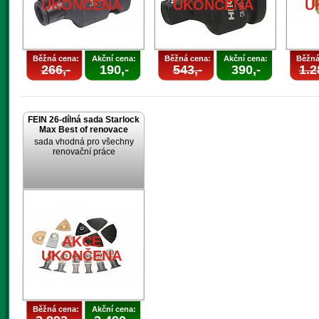
UKONČENA
UKONČENA
U
Běžná cena:
Akční cena:
Běžná cena:
Akční cena:
Běžná
266,-
190,-
543,-
390,-
1.2
FEIN 26-dílná sada Starlock
Max Best of renovace
sada vhodná pro všechny
renovační práce
AKCE
UKONČENA
Běžná cena:
Akční cena: