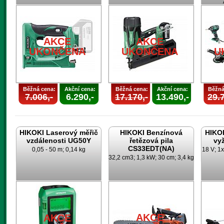
AKCE
AKCE
UKONČENA
UKONČENA
U
Běžná cena:
Akční cena:
Běžná cena:
Akční cena:
Běžná
7.006,-
6.290,-
17.170,-
13.490,-
29.7
HIKOKI Laserový měřič
HIKOKI Benzínová
HIKO
vzdálenosti UG50Y
řetězová pila
vy
CS33EDT(NA)
0,05 - 50 m; 0,14 kg
18 V; 1x
32,2 cm3; 1,3 kW; 30 cm; 3,4 kg
AKCE
AKCE