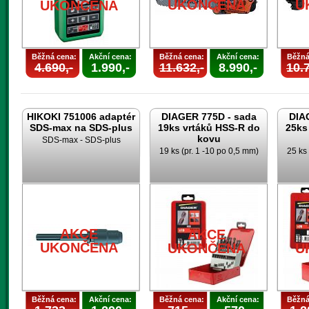
UKONČENA
U
UKONČENA
Běžná cena:
Akční cena:
Běžná cena:
Akční cena:
Běžná
4.690,-
1.990,-
11.632,-
8.990,-
10.7
HIKOKI 751006 adaptér
DIAGER 775D - sada
DIA
SDS-max na SDS-plus
19ks vrtáků HSS-R do
25ks
kovu
SDS-max - SDS-plus
19 ks (pr. 1 -10 po 0,5 mm)
25 ks 
AKCE
AKCE
UKONČENA
UKONČENA
U
Běžná cena:
Akční cena:
Běžná cena:
Akční cena:
Běžná