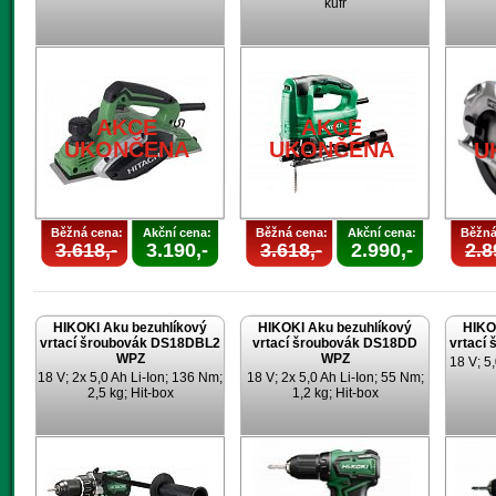
kufr
AKCE
AKCE
UKONČENA
UKONČENA
U
Běžná cena:
Akční cena:
Běžná cena:
Akční cena:
Běžná
3.618,-
3.190,-
3.618,-
2.990,-
2.8
HIKOKI Aku bezuhlíkový
HIKOKI Aku bezuhlíkový
HIKO
vrtací šroubovák DS18DBL2
vrtací šroubovák DS18DD
vrtací
WPZ
WPZ
18 V; 5,
18 V; 2x 5,0 Ah Li-Ion; 136 Nm;
18 V; 2x 5,0 Ah Li-Ion; 55 Nm;
2,5 kg; Hit-box
1,2 kg; Hit-box