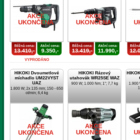
AKCE
AKCE
UKONČENA
UKONČENA
U
Běžná cena:
Akční cena:
Běžná cena:
Akční cena:
Běžná
13.410,-
9.350,-
13.419,-
11.990,-
12.0
VYPRODÁNO
HIKOKI Dvoumetlové
HIKOKI Rázový
HIKOK
míchadlo UM22VYST
utahovák WR25SE WAZ
UAZ
900 W; 1.000 Nm; 1"; 7,7 kg
1.900 
1
1.800 W; 2x 135 mm; 150 - 650
ot/min; 6,4 kg
AKCE
AKCE
UKONČENA
U
UKONČENA