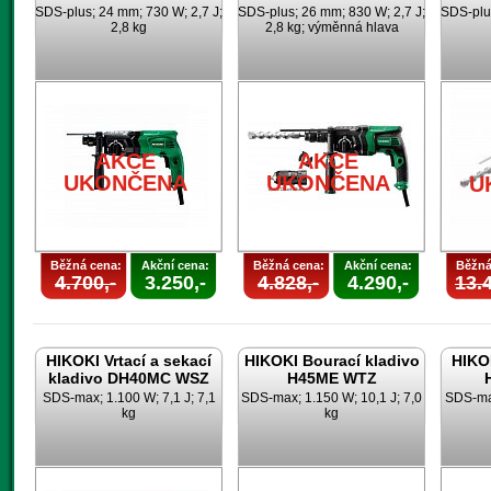
SDS-plus; 24 mm; 730 W; 2,7 J;
SDS-plus; 26 mm; 830 W; 2,7 J;
SDS-plus
2,8 kg
2,8 kg; výměnná hlava
AKCE
AKCE
UKONČENA
UKONČENA
U
Běžná cena:
Akční cena:
Běžná cena:
Akční cena:
Běžná
4.700,-
3.250,-
4.828,-
4.290,-
13.4
HIKOKI Vrtací a sekací
HIKOKI Bourací kladivo
HIKOK
kladivo DH40MC WSZ
H45ME WTZ
SDS-max; 1.100 W; 7,1 J; 7,1
SDS-max; 1.150 W; 10,1 J; 7,0
SDS-max
kg
kg