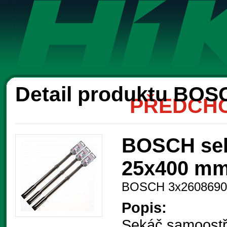
Ak
Detail produktu BOS
PŘEDCHO
BOSCH sek
25x400 mm 
BOSCH 3x2608690
Popis:
Sekáč samoostří