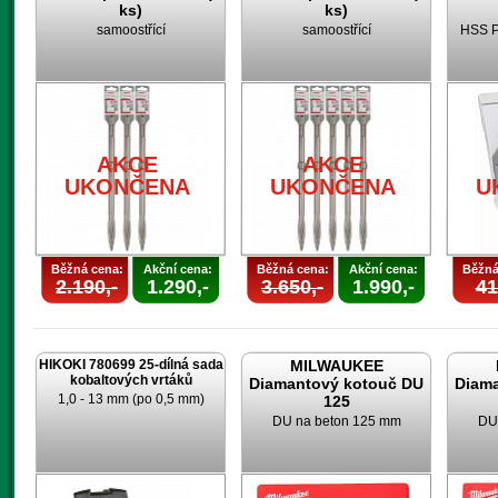
ks)
ks)
samoostřící
samoostřící
HSS P
AKCE
AKCE
UKONČENA
UKONČENA
U
Běžná cena:
Akční cena:
Běžná cena:
Akční cena:
Běžná
2.190,-
1.290,-
3.650,-
1.990,-
41
HIKOKI 780699 25-dílná sada
MILWAUKEE
kobaltových vrtáků
Diamantový kotouč DU
Diam
1,0 - 13 mm (po 0,5 mm)
125
DU na beton 125 mm
DU