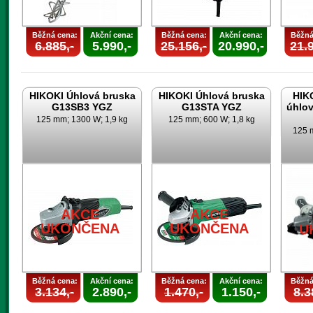
Běžná cena:
Akční cena:
Běžná cena:
Akční cena:
Běžná
6.885,-
5.990,-
25.156,-
20.990,-
21.9
HIKOKI Úhlová bruska
HIKOKI Úhlová bruska
HIK
G13SB3 YGZ
G13STA YGZ
úhlo
125 mm; 1300 W; 1,9 kg
125 mm; 600 W; 1,8 kg
125 m
AKCE
AKCE
UKONČENA
UKONČENA
U
Běžná cena:
Akční cena:
Běžná cena:
Akční cena:
Běžná
3.134,-
2.890,-
1.470,-
1.150,-
8.3