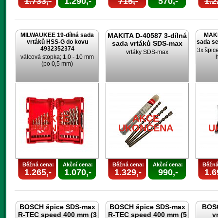
1.733,-
1.290,-
715,-
570,-
1.2
MILWAUKEE 19-dílná sada
MAKITA D-40587 3-dílná
MAKI
vrtáků HSS-G do kovu
sada s
sada vrtáků SDS-max
4932352374
3x špic
vrtáky SDS-max
válcová stopka; 1,0 - 10 mm
(po 0,5 mm)
AKCE
AKCE
UKONČENA
UKONČENA
U
Běžná cena:
Akční cena:
Běžná cena:
Akční cena:
Běžná
1.265,-
1.070,-
1.329,-
990,-
1.6
BOSCH špice SDS-max
BOSCH špice SDS-max
BOSC
R-TEC speed 400 mm (3
R-TEC speed 400 mm (5
v