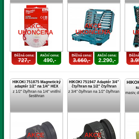
AKCE
AKCE
UKONČENA
UKONČENA
U
Běžná cena:
Akční cena:
Běžná cena:
Akční cena:
Běžná
727,-
490,-
3.660,-
2.290,-
3.9
HIKOKI 751875 Magnetický
HIKOKI 751947 Adaptér 3/4"
HIKOK
adaptér 1/2" na 1/4" HEX
čtyřhran na 1/2" čtyřhran
s
z 1/2" čtyřhran na 1/4" vnitřní
z 3/4" čtyřhran na 1/2" čtyřhran
masiv, d
šestihran
AKCE
AKCE