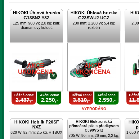
HIKOKI Úhlová bruska
HIKOKI Úhlová bruska
HIK
G13SN2 Y3Z
G23SWU2 UGZ
125 mm; 900 W; 2,0 kg; kufr;
230 mm; 2.200 W; 5,4 kg;
2.00
diamantový kotouč
rozběh
AKCE
AKCE
UKONČENA
UKONČENA
U
Běžná cena:
Akční cena:
Běžná cena:
Akční cena:
Běžná
2.487,-
2.250,-
3.510,-
2.550,-
11.8
VYPRODÁNO
HIKOKI Hoblík P20SF
HIKOKI Elektronická
HIKO
přímočará pila s předkyvem
NXZ
p
CJ90VST2
620 W; 82 mm; 2,5 kg, HITBOX
1.050 
705 W; 90 mm; 26 mm; 2,2 kg;