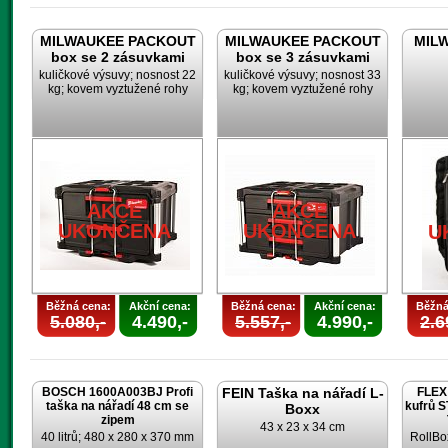
MILWAUKEE PACKOUT
MILWAUKEE PACKOUT
MILW
box se 2 zásuvkami
box se 3 zásuvkami
kuličkové výsuvy; nosnost 22
kuličkové výsuvy; nosnost 33
kg; kovem vyztužené rohy
kg; kovem vyztužené rohy
AKCE
AKCE
UKONČENA
UKONČENA
U
Běžná cena:
Akční cena:
Běžná cena:
Akční cena:
Běžná
5.080,-
4.490,-
5.557,-
4.990,-
2.6
BOSCH 1600A003BJ Profi
FEIN Taška na nářadí L-
FLEX 
taška na nářadí 48 cm se
kufrů 
Boxx
zipem
43 x 23 x 34 cm
40 litrů; 480 x 280 x 370 mm
RollBo