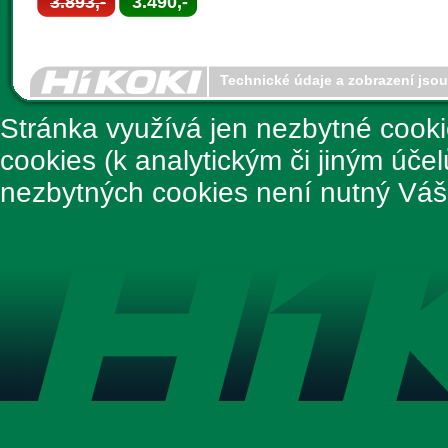
3.893,-
3.490,-
Technické údaje a zobrazení jso
Stránka využívá jen nezbytné cook
cookies (k analytickým či jiným úče
nezbytných cookies není nutný Váš