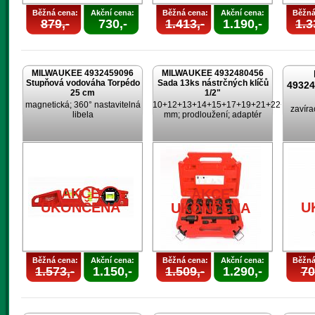
Běžná cena:
Akční cena:
Běžná cena:
Akční cena:
Běžná
879,-
730,-
1.413,-
1.190,-
1.3
MILWAUKEE 4932459096
MILWAUKEE 4932480456
Stupňová vodováha Torpédo
Sada 13ks nástrčných klíčů
4932
25 cm
1/2"
magnetická; 360° nastavitelná
10+12+13+14+15+17+19+21+22+24
zavíra
libela
mm; prodloužení; adaptér
AKCE
AKCE
UKONČENA
U
UKONČENA
Běžná cena:
Akční cena:
Běžná cena:
Akční cena:
Běžná
1.573,-
1.150,-
1.509,-
1.290,-
70