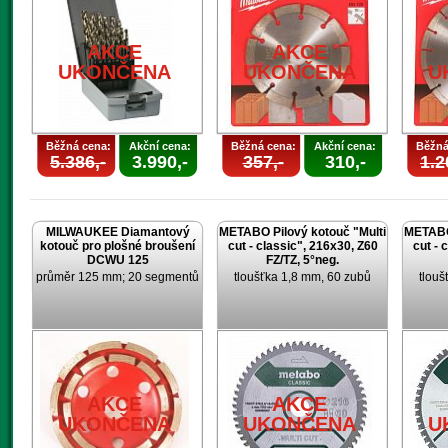
AKCE
AKCE
UKONČENA
UKONČENA
U
Běžná cena:
Akční cena:
Běžná cena:
Akční cena:
Běžná
5.386,-
3.990,-
357,-
310,-
1.2
MILWAUKEE Diamantový
METABO Pilový kotouč "Multi
METABO 
kotouč pro plošné broušení
cut - classic", 216x30, Z60
cut - 
DCWU 125
FZ/TZ, 5°neg.
průměr 125 mm; 20 segmentů
tloušťka 1,8 mm, 60 zubů
tlouš
AKCE
AKCE
UKONČENA
UKONČENA
U