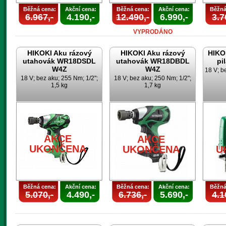
Běžná cena:
Akční cena:
Běžná cena:
Akční cena:
Běžná
6.967,-
4.190,-
12.490,-
6.990,-
3.7
VYPRODÁNO
HIKOKI Aku rázový
HIKOKI Aku rázový
HIKO
utahovák WR18DSDL
utahovák WR18DBDL
pi
W4Z
W4Z
18 V; b
18 V; bez aku; 255 Nm; 1/2";
18 V; bez aku; 250 Nm; 1/2";
1,5 kg
1,7 kg
AKCE
AKCE
UKONČENA
UKONČENA
U
Běžná cena:
Akční cena:
Běžná cena:
Akční cena:
Běžná
5.070,-
4.490,-
6.736,-
5.690,-
4.1