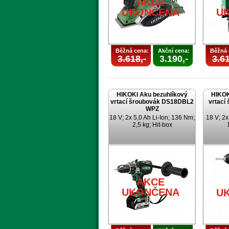
AKCE
UKONČENA
U
Běžná cena:
Akční cena:
Běžná 
3.618,-
3.190,-
3.61
HIKOKI Aku bezuhlíkový
HIKOK
vrtací šroubovák DS18DBL2
vrtací
WPZ
18 V; 2x 5,0 Ah Li-Ion; 136 Nm;
18 V; 2x
2,5 kg; Hit-box
AKCE
UKONČENA
U