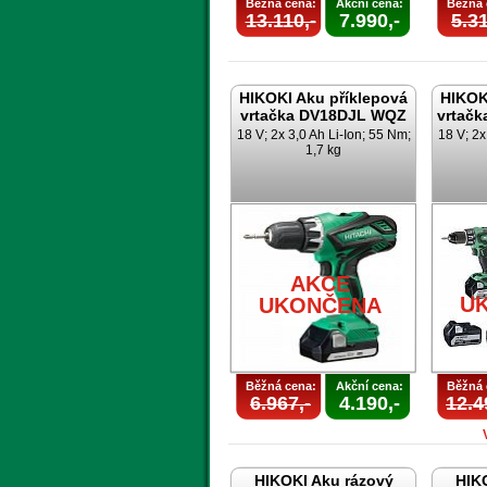
Běžná cena:
Akční cena:
Běžná 
13.110,-
7.990,-
5.31
HIKOKI Aku příklepová
HIKOK
vrtačka DV18DJL WQZ
vrtač
18 V; 2x 3,0 Ah Li-Ion; 55 Nm;
18 V; 2x
1,7 kg
AKCE
U
UKONČENA
Běžná cena:
Akční cena:
Běžná 
6.967,-
4.190,-
12.4
HIKOKI Aku rázový
HIK