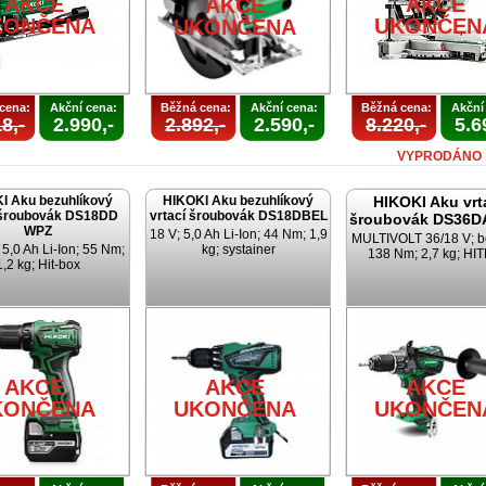
AKCE
AKCE
AKCE
KONČENA
UKONČEN
UKONČENA
cena:
Akční cena:
Běžná cena:
Akční cena:
Běžná cena:
Akční
8,-
2.990,-
2.892,-
2.590,-
8.220,-
5.6
VYPRODÁNO
I Aku bezuhlíkový
HIKOKI Aku bezuhlíkový
HIKOKI Aku vrt
 šroubovák DS18DD
vrtací šroubovák DS18DBEL
šroubovák DS36D
WPZ
18 V; 5,0 Ah Li-Ion; 44 Nm; 1,9
MULTIVOLT 36/18 V; b
 5,0 Ah Li-Ion; 55 Nm;
kg; systainer
138 Nm; 2,7 kg; HI
1,2 kg; Hit-box
AKCE
AKCE
AKCE
KONČENA
UKONČENA
UKONČEN