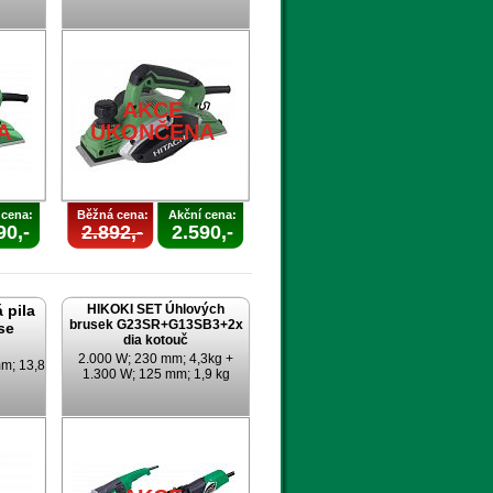
AKCE
A
UKONČENA
 cena:
Běžná cena:
Akční cena:
90,-
2.892,-
2.590,-
 pila
HIKOKI SET Úhlových
brusek G23SR+G13SB3+2x
se
dia kotouč
2.000 W; 230 mm; 4,3kg +
m; 13,8
1.300 W; 125 mm; 1,9 kg