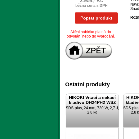
2.954,- Kč
Vlast
Navr
běžná cena s DPH
Snad
Roz
Poptat produkt
Akční nabídka platná do
odvolání nebo do vyprodání.
Ostatní produkty
HIKOKI Vrtací a sekací
HIKOK
kladivo DH24PH2 WSZ
kladi
SDS-plus; 24 mm; 730 W; 2,7 J;
SDS-plus
2,8 kg
2,8 