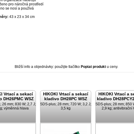
ní organizace nástrojů
ženo pro náročná prostředí
no se nosí a používá
měry:
43 x 23 x 34 cm
Bližší info a objednávky: použijte tlačítko
Poptat produkt
u ceny.
I Vrtací a sekací
HIKOKI Vrtací a sekací
HIKOKI Vrtací a s
vo DH26PMC WSZ
kladivo DH28PC WSZ
kladivo DH28PCY
; 26 mm; 830 W; 2,7 J;
SDS-plus; 28 mm; 720 W; 3,2 J;
SDS-plus; 28 mm; 850 W
kg; výměnná hlava
3,5 kg
2,9 kg; antivibrační