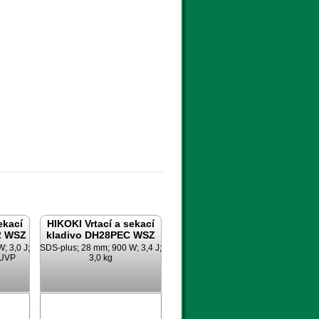
ekací
HIKOKI Vrtací a sekací
2 WSZ
kladivo DH28PEC WSZ
; 3,0 J;
SDS-plus; 28 mm; 900 W; 3,4 J;
 UVP
3,0 kg