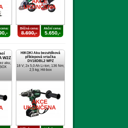
AKCE
A
UKONČENA
 cena:
Běžná cena:
Akční cena:
90,-
8.690,-
5.650,-
ací
HIKOKI Aku bezuhlíková
příklepová vrtačka
A W2Z
DV18DBL2 WPZ
ez aku;
18 V; 2x 5,0 Ah Li-Ion; 136 Nm;
TBOX
2,5 kg; Hit-box
AKCE
UKONČENA
A