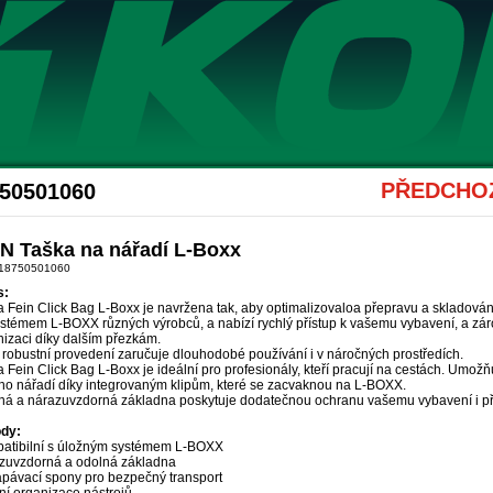
Akce Hikoki
PŘEDCHOZ
750501060
N Taška na nářadí L-Boxx
 18750501060
s:
 Fein Click Bag L-Boxx je navržena tak, aby optimalizovaloa přepravu a skladování
ystémem L-BOXX různých výrobců, a nabízí rychlý přístup k vašemu vybavení, a zá
nizaci díky dalším přezkám.
 robustní provedení zaručuje dlouhodobé používání i v náročných prostředích.
 Fein Click Bag L-Boxx je ideální pro profesionály, kteří pracují na cestách. Um
ho nářadí díky integrovaným klipům, které se zacvaknou na L-BOXX.
ná a nárazuvzdorná základna poskytuje dodatečnou ochranu vašemu vybavení i při
dy:
atibilní s úložným systémem L-BOXX
zuvzdorná a odolná základna
apávací spony pro bezpečný transport