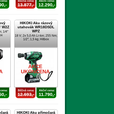
 cena:
Běžná cena:
Akční cena:
90,-
13.877,-
12.290,-
ový
HIKOKI Aku rázový
F W2Z
utahovák WR18DSDL
WPZ
; 1/4"
ox
18 V; 2x 5,0 Ah Li-Ion; 255 Nm;
1/2"; 1,5 kg; Hitbox
AKCE
A
UKONČENA
 cena:
Běžná cena:
Akční cena:
50,-
12.693,-
11.790,-
očará
HIKOKI Aku přímočará