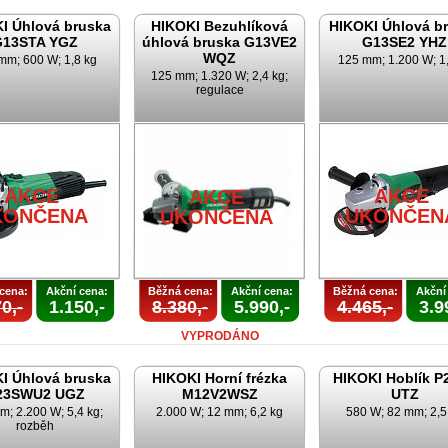
I Úhlová bruska
HIKOKI Bezuhlíková
HIKOKI Úhlová b
G13STA YGZ
úhlová bruska G13VE2
G13SE2 YHZ
WQZ
mm; 600 W; 1,8 kg
125 mm; 1.200 W; 1
125 mm; 1.320 W; 2,4 kg;
regulace
AKCE
AKCE
AKCE
KONČENA
UKONČEN
UKONČENA
cena:
Akční cena:
Běžná cena:
Akční cena:
Běžná cena:
Akční
0,-
1.150,-
8.380,-
5.990,-
4.465,-
3.9
VYPRODÁNO
I Úhlová bruska
HIKOKI Horní frézka
HIKOKI Hoblík P
23SWU2 UGZ
M12V2WSZ
UTZ
m; 2.200 W; 5,4 kg;
2.000 W; 12 mm; 6,2 kg
580 W; 82 mm; 2,5
rozběh