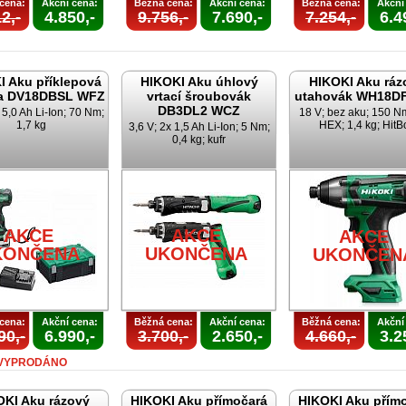
cena:
Akční cena:
Běžná cena:
Akční cena:
Běžná cena:
Akční
2,-
4.850,-
9.756,-
7.690,-
7.254,-
6.4
I Aku příklepová
HIKOKI Aku úhlový
HIKOKI Aku ráz
ka DV18DBSL WFZ
vrtací šroubovák
utahovák WH18D
DB3DL2 WCZ
 5,0 Ah Li-Ion; 70 Nm;
18 V; bez aku; 150 Nm
1,7 kg
HEX; 1,4 kg; HitB
3,6 V; 2x 1,5 Ah Li-Ion; 5 Nm;
0,4 kg; kufr
AKCE
AKCE
AKCE
KONČENA
UKONČENA
UKONČEN
cena:
Akční cena:
Běžná cena:
Akční cena:
Běžná cena:
Akční
90,-
6.990,-
3.700,-
2.650,-
4.660,-
3.2
VYPRODÁNO
OKI Aku rázový
HIKOKI Aku přímočará
HIKOKI Aku přím