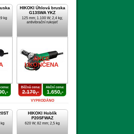
ruska
HIKOKI Úhlová bruska
G13SWA YKZ
,9 kg
125 mm; 1.100 W; 2,4 kg;
antivibrační rukojeť
AKCE
A
UKONČENA
 cena:
Běžná cena:
Akční cena:
90,-
2.170,-
1.650,-
VYPRODÁNO
20ST
HIKOKI Hoblík
P20SFWAZ
 kg
620 W; 82 mm; 2,5 kg