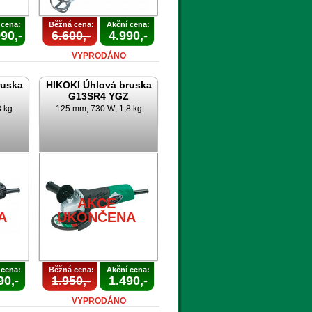
 cena:
Běžná cena:
Akční cena:
90,-
6.600,-
4.990,-
VYPRODÁNO
ruska
HIKOKI Úhlová bruska
G13SR4 YGZ
8 kg
125 mm; 730 W; 1,8 kg
AKCE
A
UKONČENA
 cena:
Běžná cena:
Akční cena:
90,-
1.950,-
1.490,-
VYPRODÁNO