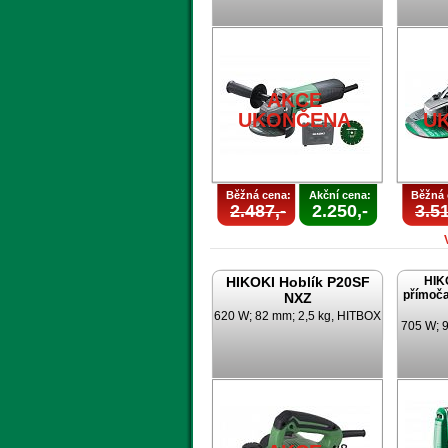
AKCE
UKONČENA
U
Běžná cena:
Akční cena:
Běžná 
2.487,-
2.250,-
3.51
HIKOKI Hoblík P20SF
HIK
přímoča
NXZ
620 W; 82 mm; 2,5 kg, HITBOX
705 W; 9