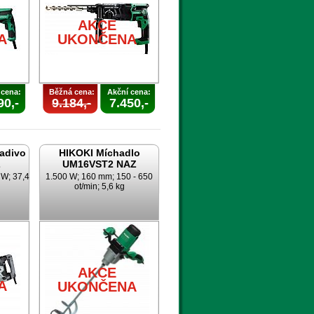
AKCE
A
UKONČENA
 cena:
Běžná cena:
Akční cena:
90,-
9.184,-
7.450,-
ladivo
HIKOKI Míchadlo
Z
UM16VST2 NAZ
 W; 37,4
1.500 W; 160 mm; 150 - 650
ot/min; 5,6 kg
AKCE
A
UKONČENA