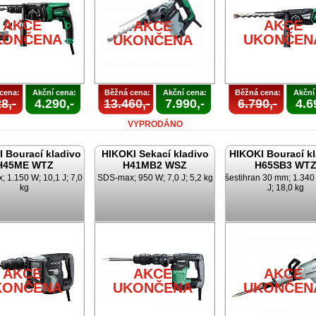
AKCE
AKCE
AKCE
KONČENA
UKONČEN
UKONČENA
cena:
Akční cena:
Běžná cena:
Akční cena:
Běžná cena:
Akční
8,-
4.290,-
13.460,-
7.990,-
6.790,-
4.6
VYPRODÁNO
 Bourací kladivo
HIKOKI Sekací kladivo
HIKOKI Bourací k
H45ME WTZ
H41MB2 WSZ
H65SB3 WT
 1.150 W; 10,1 J; 7,0
SDS-max; 950 W; 7,0 J; 5,2 kg
šestihran 30 mm; 1.340
kg
J; 18,0 kg
AKCE
AKCE
AKCE
KONČENA
UKONČENA
UKONČEN