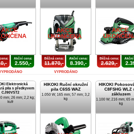
AKCE
AKCE
AKCE
KONČENA
UKONČEN
UKONČENA
cena:
Akční cena:
Běžná cena:
Akční cena:
Běžná cena:
Akční
0,-
2.550,-
11.870,-
8.390,-
2.629,-
2.3
VYPRODÁNO
VYPRODÁNO
OKI Elektronická
HIKOKI Ruční okružní
HIKOKI Pokosová
rá pila s předkyvem
pila C6SS WAZ
C8FSHG WLZ 
CJ90VST2
zákluzem
1.050 W; 165 mm; 57 mm; 3,2
0 mm; 26 mm; 2,2 kg;
kg
1.100 W; 216 mm; 65 m
kufr
kg