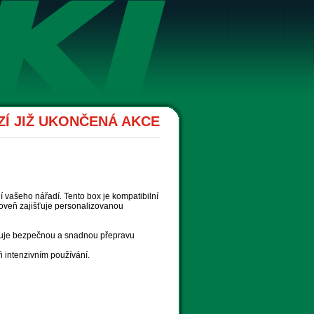
Í JIŽ UKONČENÁ AKCE
 vašeho nářadí. Tento box je kompatibilní
roveň zajišťuje personalizovanou
ožňuje bezpečnou a snadnou přepravu
 intenzivním používání.