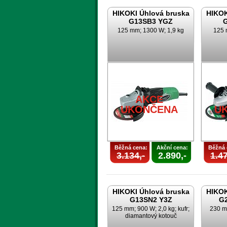
HIKOKI Úhlová bruska
HIKOK
G13SB3 YGZ
125 mm; 1300 W; 1,9 kg
125 
AKCE
UKONČENA
U
Běžná cena:
Akční cena:
Běžná 
3.134,-
2.890,-
1.47
HIKOKI Úhlová bruska
HIKOK
G13SN2 Y3Z
G
125 mm; 900 W; 2,0 kg; kufr;
230 m
diamantový kotouč