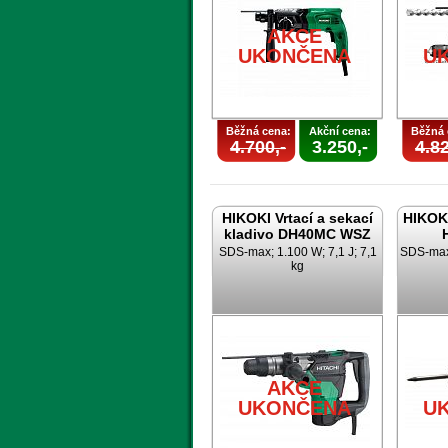
AKCE
UKONČENA
U
Běžná cena:
Akční cena:
Běžná 
4.700,-
3.250,-
4.82
HIKOKI Vrtací a sekací
HIKOKI
kladivo DH40MC WSZ
SDS-max; 1.100 W; 7,1 J; 7,1
SDS-max;
kg
AKCE
UKONČENA
U