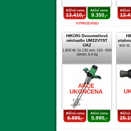
Běžná cena:
Akční cena:
Běžná 
13.410,-
9.350,-
13.4
VYPRODÁNO
HIKOKI Dvoumetlové
HI
míchadlo UM22VYST
utaho
UAZ
900 W; 
1.800 W; 2x 135 mm; 150 - 650
ot/min; 6,4 kg
AKCE
U
UKONČENA
Běžná cena:
Akční cena:
Běžná 
6.885,-
5.990,-
25.1