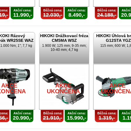
cena:
Akční cena:
Běžná cena:
Akční cena:
Běžná cena:
Akční
19,-
11.990,-
12.030,-
8.490,-
24.188,-
20.9
KOKI Rázový
HIKOKI Drážkovací fréza
HIKOKI Úhlová b
vák WR25SE WAZ
CM5MA WSZ
G12STA YGZ
1.000 Nm; 1"; 7,7 kg
1.900 W; 125 mm; 9-35 mm;
115 mm; 600 W; 1,
10-40 mm; 4,7 kg
AKCE
AKCE
AKCE
KONČENA
UKONČENA
UKONČEN
cena:
Akční cena:
Běžná cena:
Akční cena:
Běžná cena:
Akční
56,-
20.990,-
21.910,-
15.990,-
1.319,-
1.1