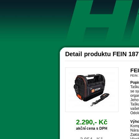
Detail produktu FEIN 18
FEI
FEIN
Popi
Taška
se s
orga
Jeho
Taška
vaše
Odol
2.290,- Kč
Výho
Komp
akční cena s DPH
Nára
Zakl